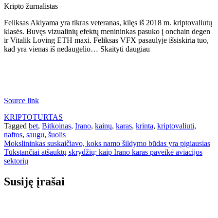
Kripto žurnalistas
Feliksas Akiyama yra tikras veteranas, kilęs iš 2018 m. kriptovaliutų
klasės. Buvęs vizualinių efektų menininkas pasuko į onchain degen
ir Vitalik Loving ETH maxi. Feliksas VFX pasaulyje išsiskiria tuo,
kad yra vienas iš nedaugelio… Skaityti daugiau
Source link
KRIPTOTURTAS
Tagged
bet
,
Bitkoinas
,
Irano
,
kainų
,
karas
,
krinta
,
kriptovaliuti
,
naftos
,
saugu
,
šuolis
Navigacija
Mokslininkas suskaičiavo, koks namo šildymo būdas yra pigiausias
Tūkstančiai atšauktų skrydžių: kaip Irano karas paveikė aviacijos
tarp
sektorių
įrašų
Susiję įrašai