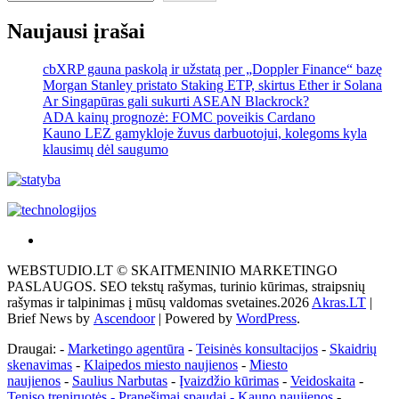
Naujausi įrašai
cbXRP gauna paskolą ir užstatą per „Doppler Finance“ bazę
Morgan Stanley pristato Staking ETP, skirtus Ether ir Solana
Ar Singapūras gali sukurti ASEAN Blackrock?
ADA kainų prognozė: FOMC poveikis Cardano
Kauno LEZ gamykloje žuvus darbuotojui, kolegoms kyla
klausimų dėl saugumo
Akras
–
WEBSTUDIO.LT © SKAITMENINIO MARKETINGO
tai
PASLAUGOS. SEO tekstų rašymas, turinio kūrimas, straipsnių
žemės
rašymas ir talpinimas į mūsų valdomas svetaines.2026
Akras.LT
|
ploto
Brief News by
Ascendoor
| Powered by
WordPress
.
matavimo
vienetas-
Draugai: -
Marketingo agentūra
-
Teisinės konsultacijos
-
Skaidrių
Pagrindinis
skenavimas
-
Klaipedos miesto naujienos
-
Miesto
naujienos
-
Saulius Narbutas
-
Įvaizdžio kūrimas
-
Veidoskaita
-
Teniso treniruotės
- Pranešimai spaudai -
Kauno naujienos
-