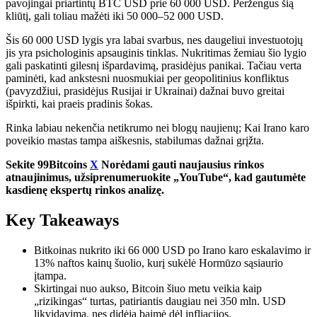
pavojingai priartintų BTC USD prie 60 000 USD. Peržengus šią
kliūtį, gali toliau mažėti iki 50 000–52 000 USD.
Šis 60 000 USD lygis yra labai svarbus, nes daugeliui investuotojų
jis yra psichologinis apsauginis tinklas. Nukritimas žemiau šio lygio
gali paskatinti gilesnį išpardavimą, prasidėjus panikai. Tačiau verta
paminėti, kad ankstesni nuosmukiai per geopolitinius konfliktus
(pavyzdžiui, prasidėjus Rusijai ir Ukrainai) dažnai buvo greitai
išpirkti, kai praeis pradinis šokas.
Rinka labiau nekenčia netikrumo nei blogų naujienų; Kai Irano karo
poveikio mastas tampa aiškesnis, stabilumas dažnai grįžta.
Sekite 99Bitcoins
X
Norėdami gauti naujausius rinkos
atnaujinimus, užsiprenumeruokite „YouTube“, kad gautumėte
kasdienę ekspertų rinkos analizę.
Key Takeaways
Bitkoinas nukrito iki 66 000 USD po Irano karo eskalavimo ir
13% naftos kainų šuolio, kurį sukėlė Hormūzo sąsiaurio
įtampa.
Skirtingai nuo aukso, Bitcoin šiuo metu veikia kaip
„rizikingas“ turtas, patiriantis daugiau nei 350 mln. USD
likvidavimą, nes didėja baimė dėl infliacijos.