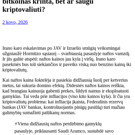
bitkoinas krinta, bet ar saugu
kriptovaliuti?
2 kovo, 2026
Irano karo eskalavimas po JAV ir Izraelio smūgių veiksmingai
užgniaužė Hormūzo sąsiaurį – svarbiausią pasaulyje naftos vamzdį.
Ir jūs galite atspėti: naftos kainos jau kyla į viršų. Irano karo
pasekmės bus toli siekiančios ir paveiks viską nuo benzino kainų iki
kriptovaliutų.
Kai naftos kaina šoktelėja ir pasiekia didžiausią šuolį per ketverius
metus, tai sukuria domino efektą. Didesnės naftos kainos reiškia,
kad brangiau kainuoja gabenti prekes, šildyti namus ir eksploatuoti
gamyklas. Tai veda prie infliacijos (viso kito kainos kyla). Ir čia yra
kriptovaliutų problema: kai infliacija įkaista, Federalinis rezervų
bankas (JAV bankas, kontroliuojantis pinigų pasiūlą) turi mažiau
galimybių sumažinti palūkanų normas.
⚡️Viena didžiausių naftos perdirbimo gamyklų
pasaulyje, priklausanti Saudi Aramco, sustabdė savo