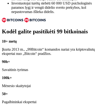
Investuotojai turėtų stebėti 60 000 USD psichologinės
paramos lygį ir vengti didelio sverto prekybos, kol
nepastovumas išlieka didelis.
Kodėl galite pasitikėti 99 bitkoinais
10+ metų
Įkurta 2013 m., „99Bitcoin“ komandos nariai yra kriptovaliutų
ekspertai nuo „Bitcoin“ pradžios.
90h+
Savaitinis tyrimas
100k+
Mėnesio skaitytojai
50+
Pagalbininkai ekspertai