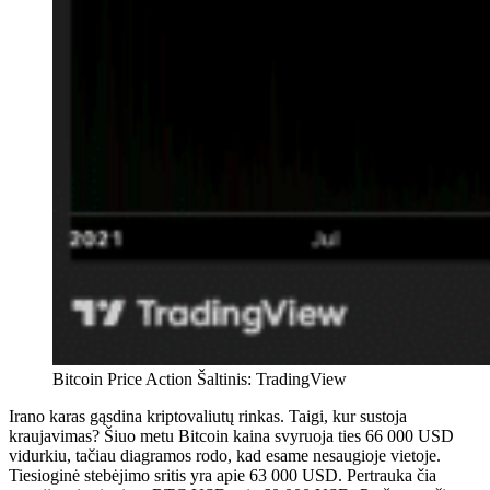
Bitcoin Price Action Šaltinis: TradingView
Irano karas gąsdina kriptovaliutų rinkas. Taigi, kur sustoja
kraujavimas? Šiuo metu Bitcoin kaina svyruoja ties 66 000 USD
vidurkiu, tačiau diagramos rodo, kad esame nesaugioje vietoje.
Tiesioginė stebėjimo sritis yra apie 63 000 USD. Pertrauka čia