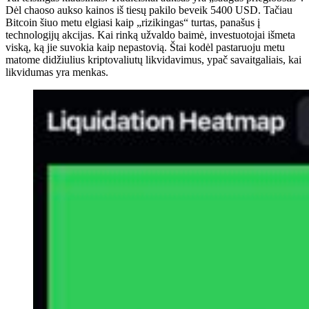
Dėl chaoso aukso kainos iš tiesų pakilo beveik 5400 USD. Tačiau
Bitcoin šiuo metu elgiasi kaip „rizikingas“ turtas, panašus į
technologijų akcijas. Kai rinką užvaldo baimė, investuotojai išmeta
viską, ką jie suvokia kaip nepastovią. Štai kodėl pastaruoju metu
matome didžiulius kriptovaliutų likvidavimus, ypač savaitgaliais, kai
likvidumas yra menkas.