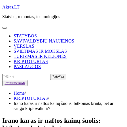
Skip
Akras.LT
to
Statyba, remontas, technologijos
content
STATYBOS
SAVIVALDYBIŲ NAUJIENOS
VERSLAS
ŠVIETIMAS IR MOKSLAS
TURIZMAS IR KELIONĖS
KRIPTOTURTAS
PASLAUGOS
Ieškoti:
Prenumeruoti
Home
KRIPTOTURTAS
Irano karas ir naftos kainų šuolis: bitkoinas krinta, bet ar
saugu kriptovaliuti?
Irano karas ir naftos kainų šuolis: