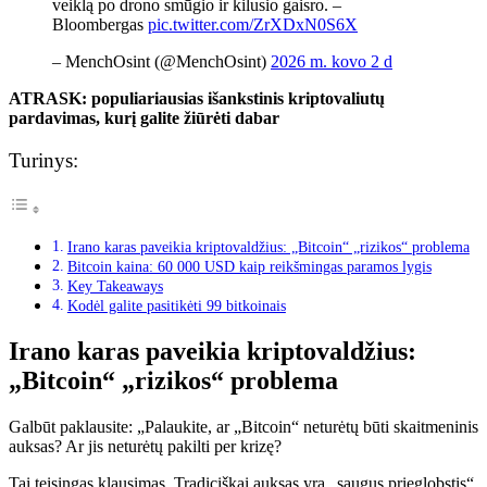
veiklą po drono smūgio ir kilusio gaisro. –
Bloombergas
pic.twitter.com/ZrXDxN0S6X
– MenchOsint (@MenchOsint)
2026 m. kovo 2 d
ATRASK: populiariausias išankstinis kriptovaliutų
pardavimas, kurį galite žiūrėti dabar
Turinys:
Irano karas paveikia kriptovaldžius: „Bitcoin“ „rizikos“ problema
Bitcoin kaina: 60 000 USD kaip reikšmingas paramos lygis
Key Takeaways
Kodėl galite pasitikėti 99 bitkoinais
Irano karas paveikia kriptovaldžius:
„Bitcoin“ „rizikos“ problema
Galbūt paklausite: „Palaukite, ar „Bitcoin“ neturėtų būti skaitmeninis
auksas? Ar jis neturėtų pakilti per krizę?
Tai teisingas klausimas. Tradiciškai auksas yra „saugus prieglobstis“.