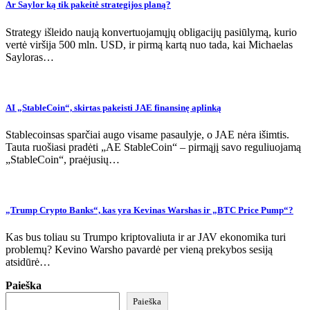
Ar Saylor ką tik pakeitė strategijos planą?
Strategy išleido naują konvertuojamųjų obligacijų pasiūlymą, kurio
vertė viršija 500 mln. USD, ir pirmą kartą nuo tada, kai Michaelas
Sayloras…
AI „StableCoin“, skirtas pakeisti JAE finansinę aplinką
Stablecoinsas sparčiai augo visame pasaulyje, o JAE nėra išimtis.
Tauta ruošiasi pradėti „AE StableCoin“ – pirmąjį savo reguliuojamą
„StableCoin“, praėjusių…
„Trump Crypto Banks“, kas yra Kevinas Warshas ir „BTC Price Pump“?
Kas bus toliau su Trumpo kriptovaliuta ir ar JAV ekonomika turi
problemų? Kevino Warsho pavardė per vieną prekybos sesiją
atsidūrė…
Paieška
Paieška