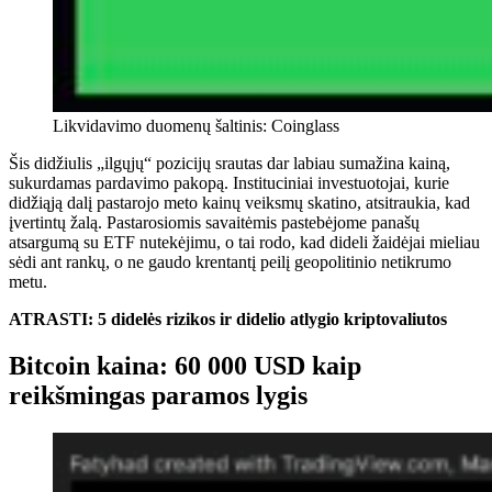
Likvidavimo duomenų šaltinis: Coinglass
Šis didžiulis „ilgųjų“ pozicijų srautas dar labiau sumažina kainą,
sukurdamas pardavimo pakopą. Instituciniai investuotojai, kurie
didžiąją dalį pastarojo meto kainų veiksmų skatino, atsitraukia, kad
įvertintų žalą. Pastarosiomis savaitėmis pastebėjome panašų
atsargumą su ETF nutekėjimu, o tai rodo, kad dideli žaidėjai mieliau
sėdi ant rankų, o ne gaudo krentantį peilį geopolitinio netikrumo
metu.
ATRASTI: 5 didelės rizikos ir didelio atlygio kriptovaliutos
Bitcoin kaina: 60 000 USD kaip
reikšmingas paramos lygis