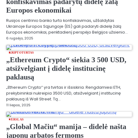
konfiskavimas padarytų didelę žalą
Europos ekonomikai
Rusijos centrinio banko turto konfiskavimas, užšaldytas
Ukrainoje Europos Sąjungoje (ES) gali padaryti didelę žalą
Europos ekonomikai, penktadienį perspėjo Belgijos užsienio…
6 rugsėjo, 2025
KRIPTOTURTAS
„Ethereum Crypto“ siekia 3 500 USD,
atsižvelgiant į didelę institucinę
paklausą
„Ethereum Crypto“ yra tvirtas ir išsiskiria. Rengdamiesi ETH,
prekybininkai nukreipia 3500 USD, atsižvelgiant į institucinę
paklausą iš Wall Street. Tą…
11 liepos, 2025
VERSLAS
„Global Mačiu“ manija – didelė našta
japonų arbatos fermoms