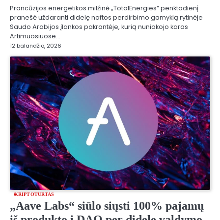
Prancūzijos energetikos milžinė „TotalEnergies“ penktadienį
pranešė uždaranti didelę naftos perdirbimo gamyklą rytinėje
Saudo Arabijos įlankos pakrantėje, kurią nuniokojo karas
Artimuosiuose…
12 balandžio, 2026
KRIPTOTURTAS
„Aave Labs“ siūlo siųsti 100% pajamų
iš produkto į DAO per didelę valdymo