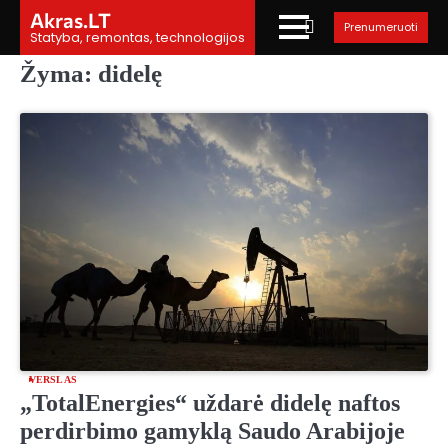
Skip
Akras.LT
Prenumeruoti
to
Statyba, remontas, technologijos
content
Žyma:
didelę
VERSLAS
„TotalEnergies“ uždarė didelę naftos
perdirbimo gamyklą Saudo Arabijoje