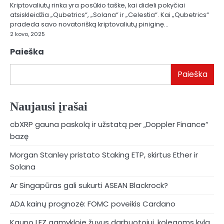
Kriptovaliutų rinka yra posūkio taške, kai dideli pokyčiai
atsiskleidžia „Qubetrics“, „Solana“ ir „Celestia“. Kai „Qubetrics“
pradeda savo novatorišką kriptovaliutų piniginę…
2 kovo, 2025
Paieška
Paieška
Naujausi įrašai
cbXRP gauna paskolą ir užstatą per „Doppler Finance“
bazę
Morgan Stanley pristato Staking ETP, skirtus Ether ir
Solana
Ar Singapūras gali sukurti ASEAN Blackrock?
ADA kainų prognozė: FOMC poveikis Cardano
Kauno LEZ gamykloje žuvus darbuotojui, kolegoms kyla