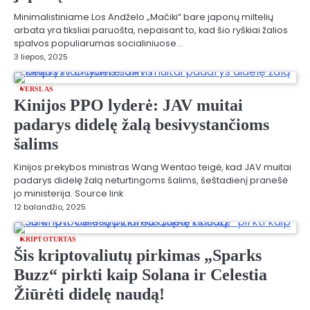
Minimalistiniame Los Andželo „Mačiki“ bare japonų miltelių
arbata yra tiksliai paruošta, nepaisant to, kad šio ryškiai žalios
spalvos populiarumas socialiniuose…
3 liepos, 2025
VERSLAS
Kinijos PPO lyderė: JAV muitai
padarys didelę žalą besivystančioms
šalims
Kinijos prekybos ministras Wang Wentao teigė, kad JAV muitai
padarys didelę žalą neturtingoms šalims, šeštadienį pranešė
jo ministerija. Source link
12 balandžio, 2025
KRIPTOTURTAS
Šis kriptovaliutų pirkimas „Sparks
Buzz“ pirkti kaip Solana ir Celestia
Žiūrėti didelę naudą!