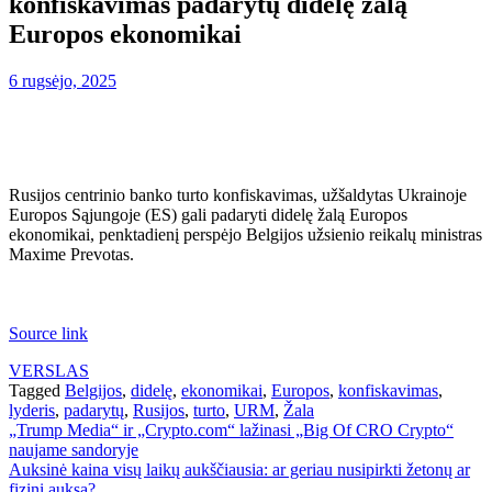
konfiskavimas padarytų didelę žalą
Europos ekonomikai
6 rugsėjo, 2025
Rusijos centrinio banko turto konfiskavimas, užšaldytas Ukrainoje
Europos Sąjungoje (ES) gali padaryti didelę žalą Europos
ekonomikai, penktadienį perspėjo Belgijos užsienio reikalų ministras
Maxime Prevotas.
Source link
VERSLAS
Tagged
Belgijos
,
didelę
,
ekonomikai
,
Europos
,
konfiskavimas
,
lyderis
,
padarytų
,
Rusijos
,
turto
,
URM
,
Žala
Navigacija
„Trump Media“ ir „Crypto.com“ lažinasi „Big Of CRO Crypto“
naujame sandoryje
tarp
Auksinė kaina visų laikų aukščiausia: ar geriau nusipirkti žetonų ar
fizinį auksą?