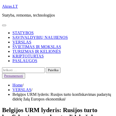
Skip
Akras.LT
to
Statyba, remontas, technologijos
content
STATYBOS
SAVIVALDYBIŲ NAUJIENOS
VERSLAS
ŠVIETIMAS IR MOKSLAS
TURIZMAS IR KELIONĖS
KRIPTOTURTAS
PASLAUGOS
Ieškoti:
Prenumeruoti
Home
VERSLAS
Belgijos URM lyderis: Rusijos turto konfiskavimas padarytų
didelę žalą Europos ekonomikai
Belgijos URM lyderis: Rusijos turto