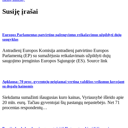
įrašų
Susiję įrašai
Europos Parlamentas patvirtino palengvintus reikalavimus užpildyti dujų
saugyklas
Antradienį Europos Komisija antradienį patvirtino Europos
Parlamentą (EP) su sumažėjusia reikalavimais užpildyti dujų
saugojimo įrenginius Europos Sąjungoje (ES). Source link
Apklausa: 70 proc. gyventojų neigiamai vertina valdžios veiksmus kovojant
su degalų kainomis
Siekdama sumažinti išaugusias kuro kainas, Vyriausybė išleido apie
20 mln. eurų. Tačiau gyventojai šių pastangų nepastebėjo. Net 71
procentas respondentų…