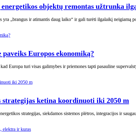
energetikos objektų remontas užtrunka ilg
yra „brangus ir atimantis daug laiko“ ir gali turėti ilgalaikį neigiamą 
ane paveiks Europos ekonomiką?
ad Europa turi visas galimybes ir priemones tapti pasauline supervalst
s strategijas ketina koordinuoti iki 2050 m
 energetikos strategijas, siekdamos sistemos plėtros, integracijos ir saug