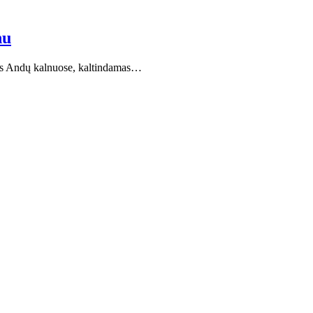
nu
tis Andų kalnuose, kaltindamas…