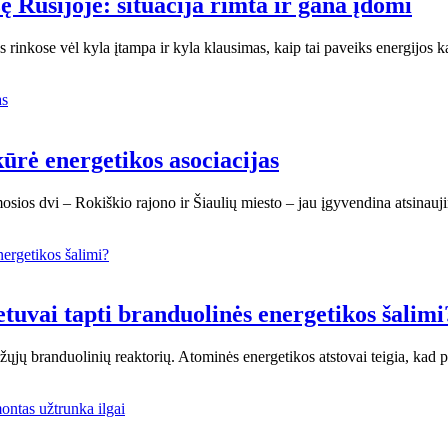
ę Rusijoje: situacija rimta ir gana įdomi
s rinkose vėl kyla įtampa ir kyla klausimas, kaip tai paveiks energijos
kūrė energetikos asociacijas
rmosios dvi – Rokiškio rajono ir Šiaulių miesto – jau įgyvendina atsina
etuvai tapti branduolinės energetikos šalimi
ažųjų branduolinių reaktorių. Atominės energetikos atstovai teigia, kad 