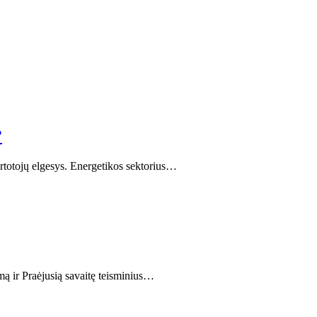
?
artotojų elgesys. Energetikos sektorius…
imą ir Praėjusią savaitę teisminius…