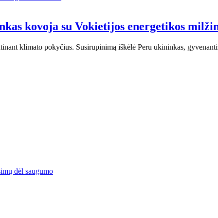
inkas kovoja su Vokietijos energetikos milži
atinant klimato pokyčius. Susirūpinimą iškėlė Peru ūkininkas, gyvenan
simų dėl saugumo