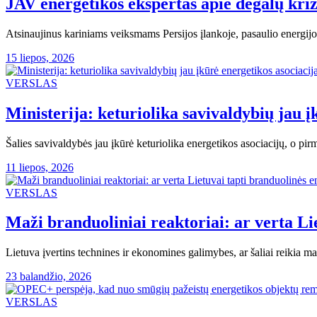
JAV energetikos ekspertas apie degalų kriz
Atsinaujinus kariniams veiksmams Persijos įlankoje, pasaulio energijo
15 liepos, 2026
VERSLAS
Ministerija: keturiolika savivaldybių jau į
Šalies savivaldybės jau įkūrė keturiolika energetikos asociacijų, o pi
11 liepos, 2026
VERSLAS
Maži branduoliniai reaktoriai: ar verta Li
Lietuva įvertins technines ir ekonomines galimybes, ar šaliai reikia m
23 balandžio, 2026
VERSLAS