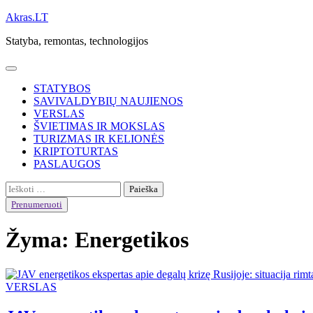
Skip
Akras.LT
to
Statyba, remontas, technologijos
content
STATYBOS
SAVIVALDYBIŲ NAUJIENOS
VERSLAS
ŠVIETIMAS IR MOKSLAS
TURIZMAS IR KELIONĖS
KRIPTOTURTAS
PASLAUGOS
Ieškoti:
Prenumeruoti
Žyma:
Energetikos
VERSLAS