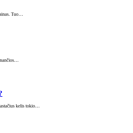
 kainas. Tuo…
ujinančios…
?
pastačius kelis tokio…