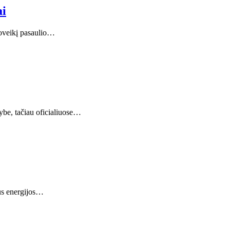
ai
poveikį pasaulio…
ybe, tačiau oficialiuose…
aus energijos…