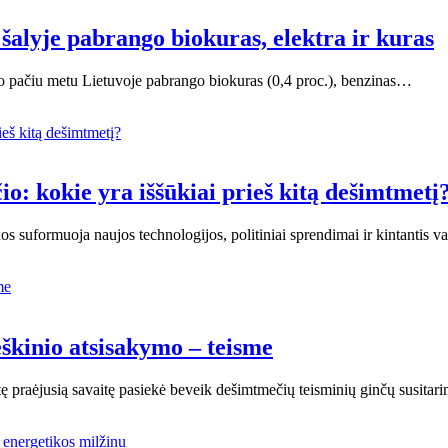
 šalyje pabrango biokuras, elektra ir kuras
Tuo pačiu metu Lietuvoje pabrango biokuras (0,4 proc.), benzinas…
io: kokie yra iššūkiai prieš kitą dešimtmetį
os suformuoja naujos technologijos, politiniai sprendimai ir kintantis v
eškinio atsisakymo – teisme
itę praėjusią savaitę pasiekė beveik dešimtmečių teisminių ginčų susitar