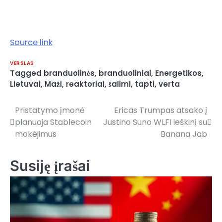
Source link
VERSLAS
Tagged
branduolinės
,
branduoliniai
,
Energetikos
,
Lietuvai
,
Maži
,
reaktoriai
,
šalimi
,
tapti
,
verta
Pristatymo įmonė
Ericas Trumpas atsako į
Navigacija
planuoja Stablecoin
Justino Suno WLFI ieškinį su
tarp
mokėjimus
Banana Jab
įrašų
Susiję įrašai