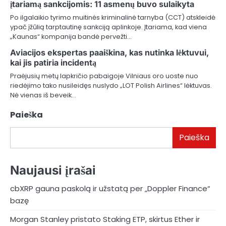
įtariamą sankcijomis: 11 asmenų buvo sulaikyta
Po ilgalaikio tyrimo muitinės kriminalinė tarnyba (CCT) atskleidė
ypač įžūlią tarptautinę sankciją aplinkoje. Įtariama, kad viena
„Kaunas“ kompanija bandė pervežti…
Aviacijos ekspertas paaiškina, kas nutinka lėktuvui,
kai jis patiria incidentą
Praėjusių metų lapkričio pabaigoje Vilniaus oro uoste nuo
riedėjimo tako nusileidęs nuslydo „LOT Polish Airlines“ lėktuvas.
Nė vienas iš beveik…
Paieška
Paieška
Naujausi įrašai
cbXRP gauna paskolą ir užstatą per „Doppler Finance“
bazę
Morgan Stanley pristato Staking ETP, skirtus Ether ir