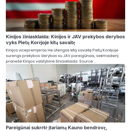
Kinijos žiniasklaida: Kinijos ir JAV prekybos derybos
vyks Pietų Korėjoje kitą savaitę
Kinijos vicepremjeras He Lifengas kitą savaitę Pietų Korėjoje
surengs prekybos derybas su JAV pareigūnais, sekmadienį
pranešė Kinijos valstybinė žiniasklaida. Source…
Pareigūnai sukrėtė įtariamą Kauno bendrovę,