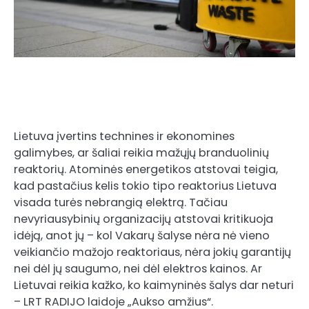
Lietuva įvertins technines ir ekonomines
galimybes, ar šaliai reikia mažųjų branduolinių
reaktorių. Atominės energetikos atstovai teigia,
kad pastačius kelis tokio tipo reaktorius Lietuva
visada turės nebrangią elektrą. Tačiau
nevyriausybinių organizacijų atstovai kritikuoja
idėją, anot jų – kol Vakarų šalyse nėra nė vieno
veikiančio mažojo reaktoriaus, nėra jokių garantijų
nei dėl jų saugumo, nei dėl elektros kainos. Ar
Lietuvai reikia kažko, ko kaimyninės šalys dar neturi
– LRT RADIJO laidoje „Aukso amžius“.