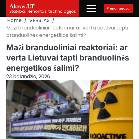
Skip
Akras.LT
Prenumeruoti
to
Statyba, remontas, technologijos
content
Home
VERSLAS
Maži branduoliniai reaktoriai: ar verta Lietuvai tapti
branduolinės energetikos šalimi?
Maži branduoliniai reaktoriai: ar
verta Lietuvai tapti branduolinės
energetikos šalimi?
23 balandžio, 2026