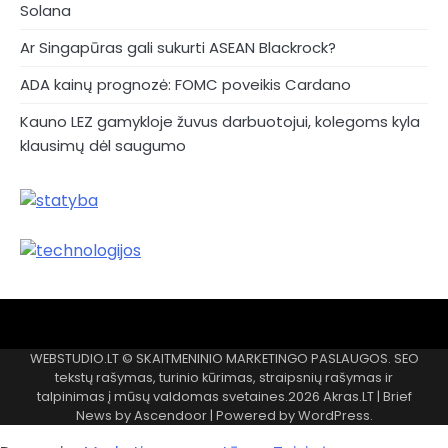
Solana
Ar Singapūras gali sukurti ASEAN Blackrock?
ADA kainų prognozė: FOMC poveikis Cardano
Kauno LEZ gamykloje žuvus darbuotojui, kolegoms kyla
klausimų dėl saugumo
Akras
–
WEBSTUDIO.LT © SKAITMENINIO MARKETINGO PASLAUGOS. SEO
tai
tekstų rašymas, turinio kūrimas, straipsnių rašymas ir
žemės
talpinimas į mūsų valdomas svetaines.2026
Akras.LT
| Brief
ploto
News by
Ascendoor
| Powered by
WordPress
.
matavimo
vienetas-