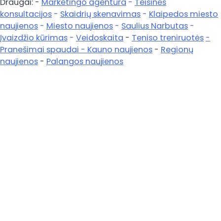
Draugai: -
Marketingo agentūra
-
Teisinės
Pagrindinis
konsultacijos
-
Skaidrių skenavimas
-
Klaipedos miesto
naujienos
-
Miesto naujienos
-
Saulius Narbutas
-
Įvaizdžio kūrimas
-
Veidoskaita
-
Teniso treniruotės
-
Pranešimai spaudai -
Kauno naujienos
-
Regionų
naujienos
-
Palangos naujienos