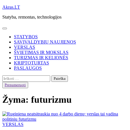
Skip
Akras.LT
to
Statyba, remontas, technologijos
content
STATYBOS
SAVIVALDYBIŲ NAUJIENOS
VERSLAS
ŠVIETIMAS IR MOKSLAS
TURIZMAS IR KELIONĖS
KRIPTOTURTAS
PASLAUGOS
Ieškoti:
Prenumeruoti
Žyma:
futurizmu
VERSLAS