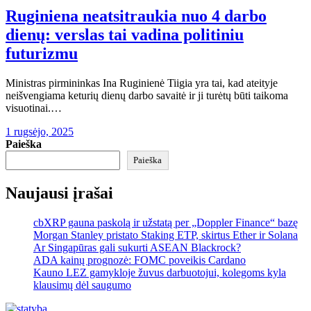
Ruginiena neatsitraukia nuo 4 darbo
dienų: verslas tai vadina politiniu
futurizmu
Ministras pirmininkas Ina Ruginienė Tiigia yra tai, kad ateityje
neišvengiama keturių dienų darbo savaitė ir ji turėtų būti taikoma
visuotinai.…
1 rugsėjo, 2025
Paieška
Paieška
Naujausi įrašai
cbXRP gauna paskolą ir užstatą per „Doppler Finance“ bazę
Morgan Stanley pristato Staking ETP, skirtus Ether ir Solana
Ar Singapūras gali sukurti ASEAN Blackrock?
ADA kainų prognozė: FOMC poveikis Cardano
Kauno LEZ gamykloje žuvus darbuotojui, kolegoms kyla
klausimų dėl saugumo