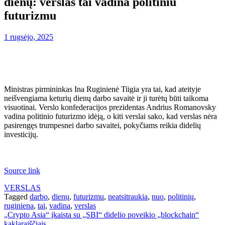
dienų: verslas tai vadina politiniu
futurizmu
1 rugsėjo, 2025
Ministras pirmininkas Ina Ruginienė Tiigia yra tai, kad ateityje
neišvengiama keturių dienų darbo savaitė ir ji turėtų būti taikoma
visuotinai. Verslo konfederacijos prezidentas Andrius Romanovsky
vadina politinio futurizmo idėją, o kiti verslai sako, kad verslas nėra
pasirengęs trumpesnei darbo savaitei, pokyčiams reikia didelių
investicijų.
Source link
VERSLAS
Tagged
darbo
,
dienų
,
futurizmu
,
neatsitraukia
,
nuo
,
politinių
,
ruginiena
,
tai
,
vadina
,
verslas
Navigacija
„Crypto Asia“ įkaista su „SBI“ didelio poveikio „blockchain“
kaklaraiščiais