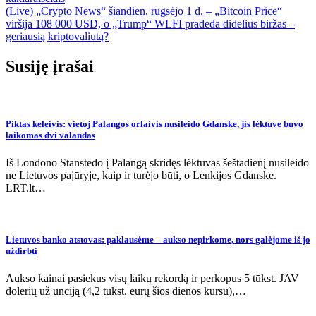
tarp
(Live) „Crypto News“ šiandien, rugsėjo 1 d. – „Bitcoin Price“
įrašų
viršija 108 000 USD, o „Trump“ WLFI pradeda didelius biržas –
geriausią kriptovaliutą?
Susiję įrašai
Piktas keleivis: vietoj Palangos orlaivis nusileido Gdanske, jis lėktuve buvo
laikomas dvi valandas
Iš Londono Stanstedo į Palangą skridęs lėktuvas šeštadienį nusileido
ne Lietuvos pajūryje, kaip ir turėjo būti, o Lenkijos Gdanske.
LRT.lt…
Lietuvos banko atstovas: paklausėme – aukso nepirkome, nors galėjome iš jo
uždirbti
Aukso kainai pasiekus visų laikų rekordą ir perkopus 5 tūkst. JAV
dolerių už unciją (4,2 tūkst. eurų šios dienos kursu),…