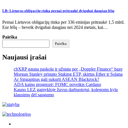
LB: Lietuvos obligacijų rinka pernai pritraukė dvigubai daugiau lėšų
Pernai Lietuvos obligacijų rinka per 336 emisijas pritraukė 1,5 mlrd.
Eur lėšų – beveik dvigubai daugiau nei 2024 metais, kai…
Paieška
Paieška
Naujausi įrašai
cbXRP gauna paskolą ir užstatą per „Doppler Finance“ bazę
Morgan Stanley pristato Staking ETP, skirtus Ether ir Solana
Ar Singapūras gali sukurti ASEAN Blackrock?
ADA kainų prognozė: FOMC poveikis Cardano
Kauno LEZ gamykloje žuvus darbuotojui, kolegoms kyla
klausimų dėl saugumo
Akras