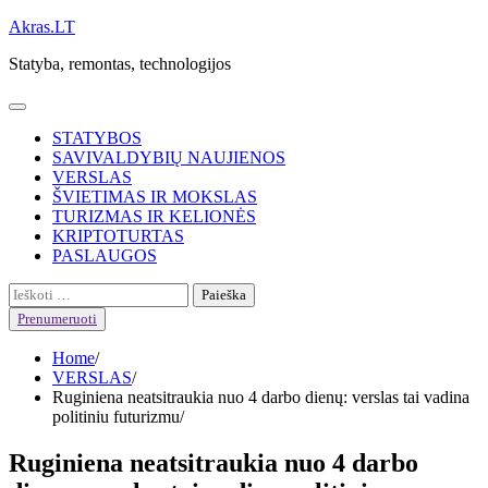
Skip
Akras.LT
to
Statyba, remontas, technologijos
content
STATYBOS
SAVIVALDYBIŲ NAUJIENOS
VERSLAS
ŠVIETIMAS IR MOKSLAS
TURIZMAS IR KELIONĖS
KRIPTOTURTAS
PASLAUGOS
Ieškoti:
Prenumeruoti
Home
VERSLAS
Ruginiena neatsitraukia nuo 4 darbo dienų: verslas tai vadina
politiniu futurizmu
Ruginiena neatsitraukia nuo 4 darbo