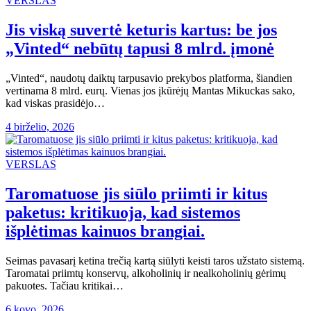
VERSLAS
Jis viską suvertė keturis kartus: be jos
„Vinted“ nebūtų tapusi 8 mlrd. įmonė
„Vinted“, naudotų daiktų tarpusavio prekybos platforma, šiandien
vertinama 8 mlrd. eurų. Vienas jos įkūrėjų Mantas Mikuckas sako,
kad viskas prasidėjo…
4 birželio, 2026
VERSLAS
Taromatuose jis siūlo priimti ir kitus
paketus: kritikuoja, kad sistemos
išplėtimas kainuos brangiai.
Seimas pavasarį ketina trečią kartą siūlyti keisti taros užstato sistemą.
Taromatai priimtų konservų, alkoholinių ir nealkoholinių gėrimų
pakuotes. Tačiau kritikai…
6 kovo, 2026