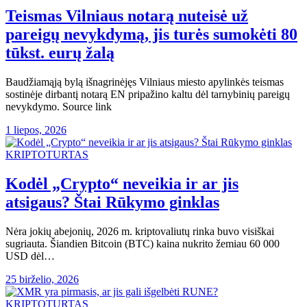
Teismas Vilniaus notarą nuteisė už
pareigų nevykdymą, jis turės sumokėti 80
tūkst. eurų žalą
Baudžiamąją bylą išnagrinėjęs Vilniaus miesto apylinkės teismas
sostinėje dirbantį notarą EN pripažino kaltu dėl tarnybinių pareigų
nevykdymo. Source link
1 liepos, 2026
KRIPTOTURTAS
Kodėl „Crypto“ neveikia ir ar jis
atsigaus? Štai Rūkymo ginklas
Nėra jokių abejonių, 2026 m. kriptovaliutų rinka buvo visiškai
sugriauta. Šiandien Bitcoin (BTC) kaina nukrito žemiau 60 000
USD dėl…
25 birželio, 2026
KRIPTOTURTAS