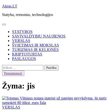
Skip
Akras.LT
to
Statyba, remontas, technologijos
content
STATYBOS
SAVIVALDYBIŲ NAUJIENOS
VERSLAS
ŠVIETIMAS IR MOKSLAS
TURIZMAS IR KELIONĖS
KRIPTOTURTAS
PASLAUGOS
Ieškoti:
Prenumeruoti
Žyma:
jis
VERSLAS