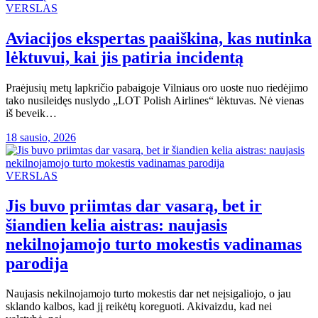
VERSLAS
Aviacijos ekspertas paaiškina, kas nutinka
lėktuvui, kai jis patiria incidentą
Praėjusių metų lapkričio pabaigoje Vilniaus oro uoste nuo riedėjimo
tako nusileidęs nuslydo „LOT Polish Airlines“ lėktuvas. Nė vienas
iš beveik…
18 sausio, 2026
VERSLAS
Jis buvo priimtas dar vasarą, bet ir
šiandien kelia aistras: naujasis
nekilnojamojo turto mokestis vadinamas
parodija
Naujasis nekilnojamojo turto mokestis dar net neįsigaliojo, o jau
sklando kalbos, kad jį reikėtų koreguoti. Akivaizdu, kad nei