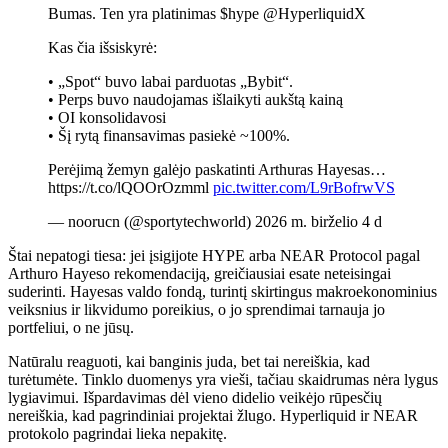
Bumas. Ten yra platinimas $hype @HyperliquidX
Kas čia išsiskyrė:
• „Spot“ buvo labai parduotas „Bybit“.
• Perps buvo naudojamas išlaikyti aukštą kainą
• OI konsolidavosi
• Šį rytą finansavimas pasiekė ~100%.
Perėjimą žemyn galėjo paskatinti Arthuras Hayesas…
https://t.co/lQOOrOzmml
pic.twitter.com/L9rBofrwVS
— noorucn (@sportytechworld) 2026 m. birželio 4 d
Štai nepatogi tiesa: jei įsigijote HYPE arba NEAR Protocol pagal
Arthuro Hayeso rekomendaciją, greičiausiai esate neteisingai
suderinti. Hayesas valdo fondą, turintį skirtingus makroekonominius
veiksnius ir likvidumo poreikius, o jo sprendimai tarnauja jo
portfeliui, o ne jūsų.
Natūralu reaguoti, kai banginis juda, bet tai nereiškia, kad
turėtumėte. Tinklo duomenys yra vieši, tačiau skaidrumas nėra lygus
lygiavimui. Išpardavimas dėl vieno didelio veikėjo rūpesčių
nereiškia, kad pagrindiniai projektai žlugo. Hyperliquid ir NEAR
protokolo pagrindai lieka nepakitę.