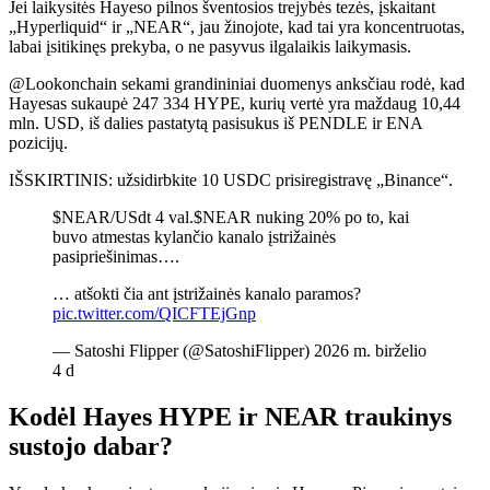
Jei laikysitės Hayeso pilnos šventosios trejybės tezės, įskaitant
„Hyperliquid“ ir „NEAR“, jau žinojote, kad tai yra koncentruotas,
labai įsitikinęs prekyba, o ne pasyvus ilgalaikis laikymasis.
@Lookonchain sekami grandininiai duomenys anksčiau rodė, kad
Hayesas sukaupė 247 334 HYPE, kurių vertė yra maždaug 10,44
mln. USD, iš dalies pastatytą pasisukus iš PENDLE ir ENA
pozicijų.
IŠSKIRTINIS: užsidirbkite 10 USDC prisiregistravę „Binance“.
$NEAR/USdt 4 val.$NEAR nuking 20% ​​po to, kai
buvo atmestas kylančio kanalo įstrižainės
pasipriešinimas….
… atšokti čia ant įstrižainės kanalo paramos?
pic.twitter.com/QICFTEjGnp
— Satoshi Flipper (@SatoshiFlipper) 2026 m. birželio
4 d
Kodėl Hayes HYPE ir NEAR traukinys
sustojo dabar?