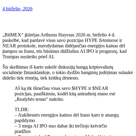
4 birželio, 2026
„BitMEX“ įkūrėjas Arthuras Hayesas 2026 m. birželio 4 d.
paskelbė, kad pardavė visas savo pozicijas HYPE žetonuose ir
NEAR protokole, nurodydamas didėjančias energijos kainas dėl
įtampos su Iranu, tris būsimus didžiulius AI IPO ir prognozę, kad
Trumpas nusiteiks prieš AI.
Šis skelbimas iš karto sukėlė diskusijų bangą kriptovaliutų
socialinėje žiniasklaidoje, o tokio dydžio banginių judėjimas sulaukė
didelio tiek rėmėjų, tiek kritikų dėmesio.
Aš ką tik išmečiau visas savo $HYPE ir $NEAR
pozicijas, paaiškinsiu, kodėl kitą antradienį mano esė
„Realybės testas“ nukrito.
TLDR:
– Aukštesnės energijos kainos dėl Irano karo ir atsargų
papildymo
– 3 mega AI IPO nuo dabar iki trečiojo ketvirčio
pradžios