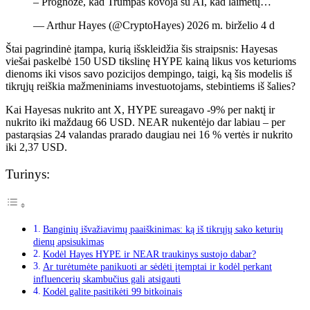
– Prognozė, kad Trumpas kovoja su AI, kad laimėtų…
— Arthur Hayes (@CryptoHayes) 2026 m. birželio 4 d
Štai pagrindinė įtampa, kurią išskleidžia šis straipsnis: Hayesas
viešai paskelbė 150 USD tikslinę HYPE kainą likus vos keturioms
dienoms iki visos savo pozicijos dempingo, taigi, ką šis modelis iš
tikrųjų reiškia mažmeniniams investuotojams, stebintiems iš šalies?
Kai Hayesas nukrito ant X, HYPE sureagavo -9% per naktį ir
nukrito iki maždaug 66 USD. NEAR nukentėjo dar labiau – per
pastarąsias 24 valandas prarado daugiau nei 16 % vertės ir nukrito
iki 2,37 USD.
Turinys:
Banginių išvažiavimų paaiškinimas: ką iš tikrųjų sako keturių
dienų apsisukimas
Kodėl Hayes HYPE ir NEAR traukinys sustojo dabar?
Ar turėtumėte panikuoti ar sėdėti įtemptai ir kodėl perkant
influencerių skambučius gali atsigauti
Kodėl galite pasitikėti 99 bitkoinais