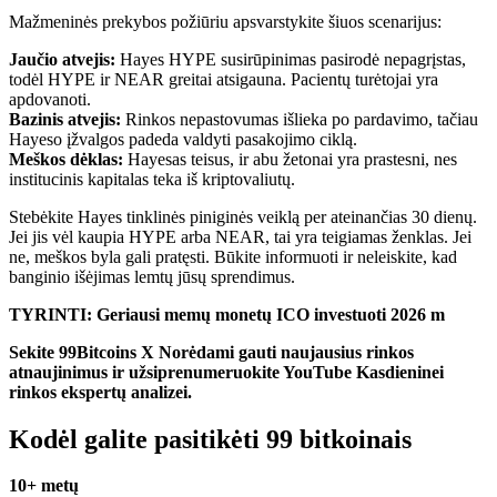
Mažmeninės prekybos požiūriu apsvarstykite šiuos scenarijus:
Jaučio atvejis:
Hayes HYPE susirūpinimas pasirodė nepagrįstas,
todėl HYPE ir NEAR greitai atsigauna. Pacientų turėtojai yra
apdovanoti.
Bazinis atvejis:
Rinkos nepastovumas išlieka po pardavimo, tačiau
Hayeso įžvalgos padeda valdyti pasakojimo ciklą.
Meškos dėklas:
Hayesas teisus, ir abu žetonai yra prastesni, nes
institucinis kapitalas teka iš kriptovaliutų.
Stebėkite Hayes tinklinės piniginės veiklą per ateinančias 30 dienų.
Jei jis vėl kaupia HYPE arba NEAR, tai yra teigiamas ženklas. Jei
ne, meškos byla gali pratęsti. Būkite informuoti ir neleiskite, kad
banginio išėjimas lemtų jūsų sprendimus.
TYRINTI: Geriausi memų monetų ICO investuoti 2026 m
Sekite 99Bitcoins
X
Norėdami gauti naujausius rinkos
atnaujinimus ir užsiprenumeruokite
YouTube
Kasdieninei
rinkos ekspertų analizei.
Kodėl galite pasitikėti 99 bitkoinais
10+ metų