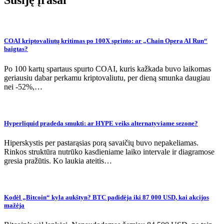
Susiję įrašai
COAI kriptovaliutų kritimas po 100X sprinto: ar „Chain Opera AI Run“
baigtas?
Po 100 kartų spartaus spurto COAI, kuris kažkada buvo laikomas
geriausiu dabar perkamu kriptovaliutu, per dieną smunka daugiau
nei -52%,…
Hyperliquid pradeda smukti: ar HYPE veiks alternatyviame sezone?
Hiperskystis per pastarąsias porą savaičių buvo nepakeliamas.
Rinkos struktūra nutrūko kasdieniame laiko intervale ir diagramose
gresia pražūtis. Ko laukia ateitis…
Kodėl „Bitcoin“ kyla aukštyn? BTC padidėja iki 87 000 USD, kai akcijos
mažėja