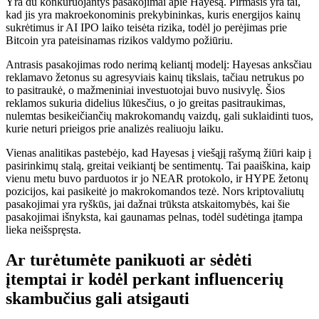
Yra du konkuruojantys pasakojimai apie Hayesą. Pirmasis yra tai,
kad jis yra makroekonominis prekybininkas, kuris energijos kainų
sukrėtimus ir AI IPO laiko teisėta rizika, todėl jo perėjimas prie
Bitcoin yra pateisinamas rizikos valdymo požiūriu.
Antrasis pasakojimas rodo nerimą keliantį modelį: Hayesas anksčiau
reklamavo žetonus su agresyviais kainų tikslais, tačiau netrukus po
to pasitraukė, o mažmeniniai investuotojai buvo nusivylę. Šios
reklamos sukuria didelius lūkesčius, o jo greitas pasitraukimas,
nulemtas besikeičiančių makrokomandų vaizdų, gali suklaidinti tuos,
kurie neturi prieigos prie analizės realiuoju laiku.
Vienas analitikas pastebėjo, kad Hayesas į viešąjį rašymą žiūri kaip į
pasirinkimų stalą, greitai veikiantį be sentimentų. Tai paaiškina, kaip
vienu metu buvo parduotos ir jo NEAR protokolo, ir HYPE žetonų
pozicijos, kai pasikeitė jo makrokomandos tezė. Nors kriptovaliutų
pasakojimai yra ryškūs, jai dažnai trūksta atskaitomybės, kai šie
pasakojimai išnyksta, kai gaunamas pelnas, todėl sudėtinga įtampa
lieka neišspręsta.
Ar turėtumėte panikuoti ar sėdėti
įtemptai ir kodėl perkant influencerių
skambučius gali atsigauti