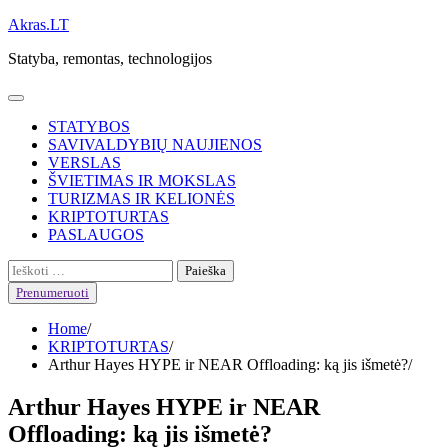
Skip
Akras.LT
to
Statyba, remontas, technologijos
content
STATYBOS
SAVIVALDYBIŲ NAUJIENOS
VERSLAS
ŠVIETIMAS IR MOKSLAS
TURIZMAS IR KELIONĖS
KRIPTOTURTAS
PASLAUGOS
Ieškoti:
Prenumeruoti
Home
KRIPTOTURTAS
Arthur Hayes HYPE ir NEAR Offloading: ką jis išmetė?
Arthur Hayes HYPE ir NEAR
Offloading: ką jis išmetė?