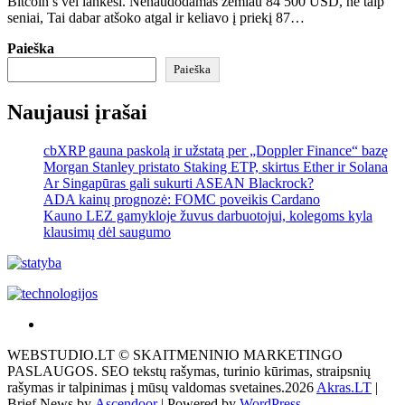
Bitcoin’s vėl lankėsi. Nenaudodamas žemiau 84 500 USD, ne taip
seniai, Tai dabar atšoko atgal ir keliavo į priekį 87…
Paieška
Paieška
Naujausi įrašai
cbXRP gauna paskolą ir užstatą per „Doppler Finance“ bazę
Morgan Stanley pristato Staking ETP, skirtus Ether ir Solana
Ar Singapūras gali sukurti ASEAN Blackrock?
ADA kainų prognozė: FOMC poveikis Cardano
Kauno LEZ gamykloje žuvus darbuotojui, kolegoms kyla
klausimų dėl saugumo
Akras
–
WEBSTUDIO.LT © SKAITMENINIO MARKETINGO
tai
PASLAUGOS. SEO tekstų rašymas, turinio kūrimas, straipsnių
žemės
rašymas ir talpinimas į mūsų valdomas svetaines.2026
Akras.LT
|
ploto
Brief News by
Ascendoor
| Powered by
WordPress
.
matavimo