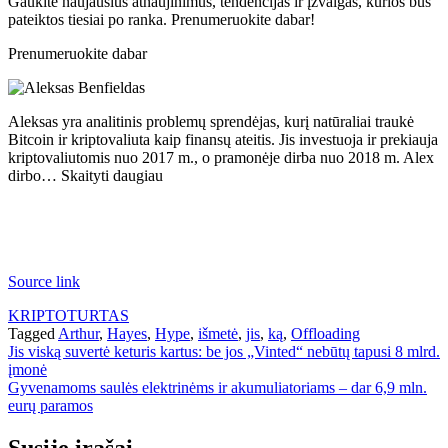
Gaukite naujausius atnaujinimus, tendencijas ir įžvalgas, kurios bus
pateiktos tiesiai po ranka. Prenumeruokite dabar!
Prenumeruokite dabar
Aleksas yra analitinis problemų sprendėjas, kurį natūraliai traukė
Bitcoin ir kriptovaliuta kaip finansų ateitis. Jis investuoja ir prekiauja
kriptovaliutomis nuo 2017 m., o pramonėje dirba nuo 2018 m. Alex
dirbo… Skaityti daugiau
Source link
KRIPTOTURTAS
Tagged
Arthur
,
Hayes
,
Hype
,
išmetė
,
jis
,
ką
,
Offloading
Navigacija
Jis viską suvertė keturis kartus: be jos „Vinted“ nebūtų tapusi 8 mlrd.
įmonė
tarp
Gyvenamoms saulės elektrinėms ir akumuliatoriams – dar 6,9 mln.
įrašų
eurų paramos