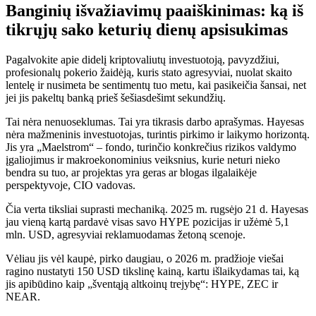
Banginių išvažiavimų paaiškinimas: ką iš
tikrųjų sako keturių dienų apsisukimas
Pagalvokite apie didelį kriptovaliutų investuotoją, pavyzdžiui,
profesionalų pokerio žaidėją, kuris stato agresyviai, nuolat skaito
lentelę ir nusimeta be sentimentų tuo metu, kai pasikeičia šansai, net
jei jis pakeltų banką prieš šešiasdešimt sekundžių.
Tai nėra nenuoseklumas. Tai yra tikrasis darbo aprašymas. Hayesas
nėra mažmeninis investuotojas, turintis pirkimo ir laikymo horizontą.
Jis yra „Maelstrom“ – fondo, turinčio konkrečius rizikos valdymo
įgaliojimus ir makroekonominius veiksnius, kurie neturi nieko
bendra su tuo, ar projektas yra geras ar blogas ilgalaikėje
perspektyvoje, CIO vadovas.
Čia verta tiksliai suprasti mechaniką. 2025 m. rugsėjo 21 d. Hayesas
jau vieną kartą pardavė visas savo HYPE pozicijas ir užėmė 5,1
mln. USD, agresyviai reklamuodamas žetoną scenoje.
Vėliau jis vėl kaupė, pirko daugiau, o 2026 m. pradžioje viešai
ragino nustatyti 150 USD tikslinę kainą, kartu išlaikydamas tai, ką
jis apibūdino kaip „šventąją altkoinų trejybę“: HYPE, ZEC ir
NEAR.