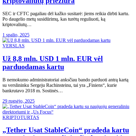
kriptovaliutų priežiūra
SEC ir CFTC pagaliau dėl kažko susitarė: jiems reikia dirbti kartu.
Po daugelio metų susidūrimų, kas turėtų reguliuoti, ką
kriptovaliutų…
1 spalio, 2025
VERSLAS
Už 8,8 mln. USD 1 mln. EUR vėl
parduodamas kartu
B nemokumo administratoriai anksčiau bando parduoti antrą kartą
su verslininku Sergeju Rachinsteinu, tai yra „Finiens“, kurie
bankrutavo 2018 m. Sostinės…
29 rugsėjo, 2025
KRIPTOTURTAS
„Tether Usat StableCoin“ pradeda kartu