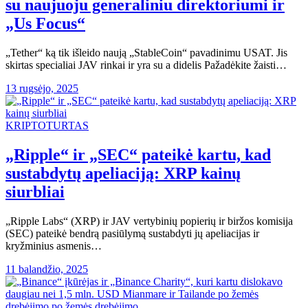
su naujuoju generaliniu direktoriumi ir
„Us Focus“
„Tether“ ką tik išleido naują „StableCoin“ pavadinimu USAT. Jis
skirtas specialiai JAV rinkai ir yra su a didelis Pažadėkite žaisti…
13 rugsėjo, 2025
KRIPTOTURTAS
„Ripple“ ir „SEC“ pateikė kartu, kad
sustabdytų apeliaciją: XRP kainų
siurbliai
„Ripple Labs“ (XRP) ir JAV vertybinių popierių ir biržos komisija
(SEC) pateikė bendrą pasiūlymą sustabdyti jų apeliacijas ir
kryžminius asmenis…
11 balandžio, 2025