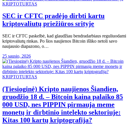
KRIPTOTURTAS
SEC ir CFTC pradėjo dirbti kartu
kriptovaliutų priežiūros srityje
SEC ir CFTC paskelbė, kad glaudžiau bendradarbiaus reguliuodami
kriptovaliutų rinkas. Po šios naujienos Bitcoin išliko netoli savo
naujausio diapazono, o…
25 sausio, 2026
KRIPTOTURTAS
(Tiesioginė) Kripto naujienos Šiandien,
gruodžio 18 d. – Bitcoin kaina palaiko 85
000 USD, nes PIPPIN pirmauja meme
monetų ir dirbtinio intelekto sektoriuje:
Kitas 100 kartų kriptografija?