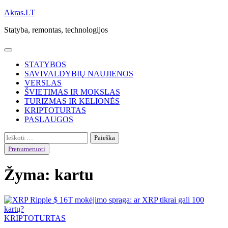
Skip
Akras.LT
to
Statyba, remontas, technologijos
content
STATYBOS
SAVIVALDYBIŲ NAUJIENOS
VERSLAS
ŠVIETIMAS IR MOKSLAS
TURIZMAS IR KELIONĖS
KRIPTOTURTAS
PASLAUGOS
Ieškoti:
Prenumeruoti
Žyma:
kartu
KRIPTOTURTAS