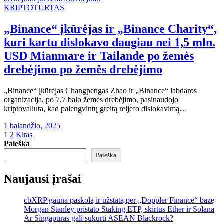
KRIPTOTURTAS
„Binance“ įkūrėjas ir „Binance Charity“,
kuri kartu dislokavo daugiau nei 1,5 mln.
USD Mianmare ir Tailande po žemės
drebėjimo po žemės drebėjimo
„Binance“ įkūrėjas Changpengas Zhao ir „Binance“ labdaros
organizacija, po 7,7 balo žemės drebėjimo, pasinaudojo
kriptovaliuta, kad palengvintų greitą reljefo dislokavimą…
1 balandžio, 2025
Įrašų
1
2
Kitas
Paieška
puslapiavimas
Paieška
Naujausi įrašai
cbXRP gauna paskolą ir užstatą per „Doppler Finance“ bazę
Morgan Stanley pristato Staking ETP, skirtus Ether ir Solana
Ar Singapūras gali sukurti ASEAN Blackrock?