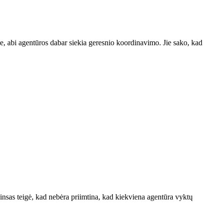
je, abi agentūros dabar siekia geresnio koordinavimo. Jie sako, kad
nsas teigė, kad nebėra priimtina, kad kiekviena agentūra vyktų