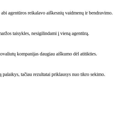
ai abi agentūros reikalavo aiškesnių vaidmenų ir bendravimo.
maržos taisykles, nesigilindami į vieną agentūrą.
ptovaliutų kompanijas daugiau aiškumo dėl atitikties.
 palaikys, tačiau rezultatai priklausys nuo tikro sekimo.