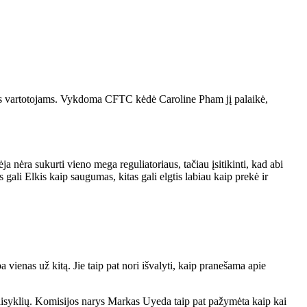
s vartotojams.
Vykdoma CFTC kėdė Caroline Pham jį palaikė,
ja nėra sukurti vieno mega reguliatoriaus, tačiau įsitikinti, kad abi
as
gali
Elkis kaip saugumas, kitas
gali
elgtis labiau kaip prekė ir
a vienas už kitą.
Jie taip pat nori išvalyti, kaip pranešama apie
isyklių.
Komisijos narys Markas Uyeda taip pat
pažymėta kaip
kai