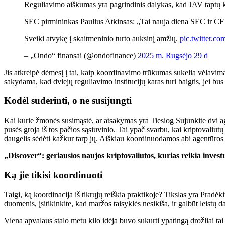
Reguliavimo aiškumas yra pagrindinis dalykas, kad JAV taptų kr
SEC pirmininkas Paulius Atkinsas: „Tai nauja diena SEC ir CF
Sveiki atvykę į skaitmeninio turto auksinį amžių.
pic.twitter.co
– „Ondo“ finansai (@ondofinance)
2025 m. Rugsėjo 29 d
Jis atkreipė dėmesį į tai, kaip koordinavimo trūkumas sukelia vėlavim
sakydama, kad dviejų reguliavimo institucijų karas turi baigtis, jei bus
Kodėl suderinti, o ne susijungti
Kai kurie žmonės susimąstė, ar atsakymas yra
Tiesiog
Sujunkite dvi ag
pusės groja iš tos pačios sąsiuvinio. Tai ypač svarbu, kai kriptovaliut
daugelis
sėdėti
kažkur tarp jų.
Aiškiau koordinuodamos abi agentūros gal
„Discover“: geriausios naujos kriptovaliutos, kurias reikia invest
Ką jie tikisi koordinuoti
Taigi, ką koordinacija iš tikrųjų reiškia praktikoje?
Tikslas yra
Pradėkit
duomenis, įsitikinkite, kad maržos taisyklės nesikiša, ir galbūt leist
Viena apvalaus stalo metu kilo idėja buvo sukurti ypatingą
drožliai
ta