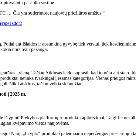
iptovaliutų pasaulio sostine.
TC … Čia yra suderintos, naujovių priežiūros amžius.“
m/rjpe1sddt2
ą,
Poliai
ant
Išlaidos ir apsunkina gyvybę tiek verslui, tiek kasdieniniam
 kokia nors reali pažanga.
entūras į vieną.
Tačiau Atkinsas leido suprasti, kad to nėra ant stalo. Idė
ų produktai netinka tvarkingai į esamas kategorijas.
Vienas prieigos rakt
i išlikti atskiros, tačiau veikia sklandžiau.
uoti į 2025 m.
e išlyginti
Prekybos platformų ir produktų apibrėžimai,
Taigi
Jie nekalb
ų daugiau kvėpavimo vietos naujovėms.
i
tegul
Nauji „Crypto“ produktai paleidžiami neperžengus prieštaringų ta