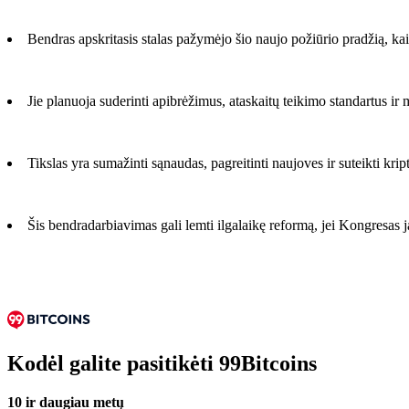
Bendras apskritasis stalas pažymėjo šio naujo požiūrio pradžią, k
Jie planuoja suderinti apibrėžimus, ataskaitų teikimo standartus ir 
Tikslas yra sumažinti sąnaudas, pagreitinti naujoves ir suteikti kri
Šis bendradarbiavimas gali lemti ilgalaikę reformą, jei Kongresas ją
Kodėl galite pasitikėti 99Bitcoins
10 ir daugiau metų