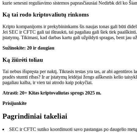
kurie senesni reguliavimo sistemos
paprasčiausiai
Nedirbk dėl ko
Šian
Ką tai rodo kriptovaliutų rinkoms
Kripto kompanijoms ir prekybininkams šis naujas tonas gali būti didelis d
Jei SEC ir CFTC gali tai ištraukti, tai pagaliau gali šiek tiek paaiškinti
įstatymų.
Tikimasi, kad darbas kartu gali užpildyti spragas, bent jau u
Sužinokite: 20 ir daugiau
Ką žiūrėti toliau
Tai nebus išspręsta per naktį. Tikrasis testas yra tas, ar abi agentūros 
pradės stumti ribas? Ir ar įstatymų leidėjai žengs
aiškesnis
kelio taisyk
pagaliau kalba, ir vien tai atrodo kaip pokyčiai.
Atrasti:
20+ Kitas kriptovaliutas sprogs 2025 m.
Prisijunkite
Pagrindiniai takeliai
SEC ir CFTC sutiko koordinuoti savo pastangas po daugelio metų p