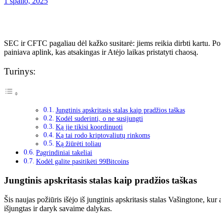
1 spalio, 2025
SEC ir CFTC pagaliau dėl kažko susitarė: jiems reikia dirbti kartu. Po
painiava aplink, kas atsakingas
ir
Atėjo laikas pristatyti chaosą.
Turinys:
Jungtinis apskritasis stalas kaip pradžios taškas
Kodėl suderinti, o ne susijungti
Ką jie tikisi koordinuoti
Ką tai rodo kriptovaliutų rinkoms
Ką žiūrėti toliau
Pagrindiniai takeliai
Kodėl galite pasitikėti 99Bitcoins
Jungtinis apskritasis stalas kaip pradžios taškas
Šis naujas požiūris
išėjo iš
jungtinis apskritasis stalas Vašingtone, kur
išjungtas ir daryk
savaime
dalykas
.