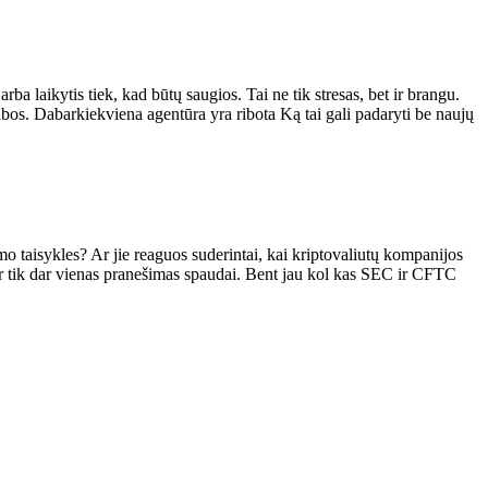
rba laikytis tiek, kad būtų saugios. Tai ne tik stresas, bet ir brangu.
ibos.
Dabar
kiekviena agentūra yra ribota
Ką tai gali padaryti
be naujų
kimo taisykles? Ar jie reaguos suderintai, kai kriptovaliutų kompanijos
r tik dar vienas pranešimas spaudai.
Bent jau kol kas SEC ir CFTC