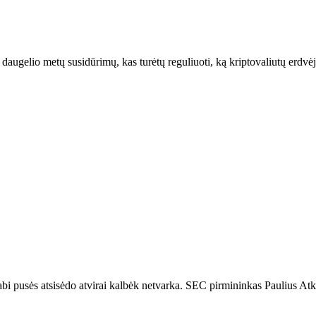
 daugelio metų susidūrimų, kas turėtų reguliuoti, ką kriptovaliutų erdvė
 abi pusės atsisėdo
atvirai kalbėk
netvarka
.
SEC pirmininkas Paulius Atki