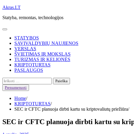
Skip
Akras.LT
to
Statyba, remontas, technologijos
content
STATYBOS
SAVIVALDYBIŲ NAUJIENOS
VERSLAS
ŠVIETIMAS IR MOKSLAS
TURIZMAS IR KELIONĖS
KRIPTOTURTAS
PASLAUGOS
Ieškoti:
Prenumeruoti
Home
KRIPTOTURTAS
SEC ir CFTC planuoja dirbti kartu su kriptovaliutų priežiūra
SEC ir CFTC planuoja dirbti kartu su krip