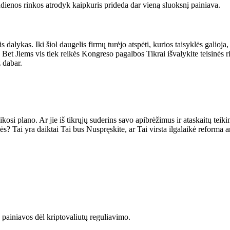
dienos rinkos
atrodyk kaip
kuris prideda dar vieną sluoksnį
painiava
.
alykas. Iki šiol daugelis firmų turėjo atspėti, kurios taisyklės galioja, a
.
Bet
Jiems vis tiek reikės Kongreso pagalbos
Tikrai išvalykite
teisinės r
ž
dabar
.
laikosi plano. Ar jie iš tikrųjų suderins savo apibrėžimus ir ataskaitų tei
lės?
Tai yra
daiktai
Tai bus
Nuspręskite, ar
Tai
virsta
ilgalaikė reforma a
ainiavos dėl kriptovaliutų reguliavimo.