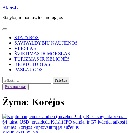
Skip
Akras.LT
to
Statyba, remontas, technologijos
content
STATYBOS
SAVIVALDYBIŲ NAUJIENOS
VERSLAS
ŠVIETIMAS IR MOKSLAS
TURIZMAS IR KELIONĖS
KRIPTOTURTAS
PASLAUGOS
Ieškoti:
Prenumeruoti
Žyma:
Korėjos
KRIPTOTURTAS