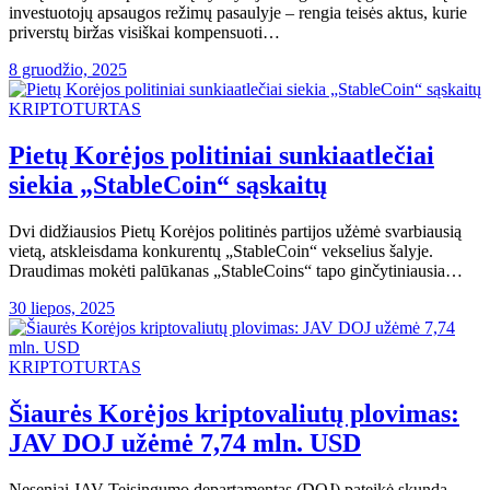
investuotojų apsaugos režimų pasaulyje – rengia teisės aktus, kurie
priverstų biržas visiškai kompensuoti…
8 gruodžio, 2025
KRIPTOTURTAS
Pietų Korėjos politiniai sunkiaatlečiai
siekia „StableCoin“ sąskaitų
Dvi didžiausios Pietų Korėjos politinės partijos užėmė svarbiausią
vietą, atskleisdama konkurentų „StableCoin“ vekselius šalyje.
Draudimas mokėti palūkanas „StableCoins“ tapo ginčytiniausia…
30 liepos, 2025
KRIPTOTURTAS
Šiaurės Korėjos kriptovaliutų plovimas:
JAV DOJ užėmė 7,74 mln. USD
Neseniai JAV Teisingumo departamentas (DOJ) pateikė skundą