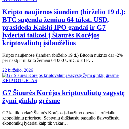
Kripto naujienos šiandien (birželio 19 d.):
BTC sugenda žemiau 64 tūkst. USD,
prasideda Kalshi IPO gandai ir G7
lyderiai taikosi į Šiaurės Korėjos
kriptovaliutų įsilaužėlius
Kripto naujienose šiandien (birželio 19 d.) Bitcoin nukrito dar -2%
per naktį ir nukrito žemiau 64 000 USD, o ETF…
22 birželio, 2026
KRIPTOTURTAS
G7 Šiaurės Korėjos kriptovaliutų vagystę
žymi ginklų grėsme
G7 ką tik padarė Šiaurės Korėjos įsilaužimo operaciją oficialiu
geopolitiniu prioritetu. Septynių didžiausių pasaulio išsivysčiusių
ekonomikų lyderiai kaip tik vakar…