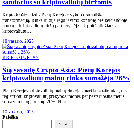
sandorius su kriptovaliutų biržomis
Kripto kraštovaizdis Pietų Korėjoje vykdo dramatišką
transformaciją. Rinka liudija reguliavimo kontrolę besikeičiančioje
bankų ir kriptovaliutų biržų partnerystėje. „Upbit“, didžiausia
kriptovaliutų…
18 vasario, 2025
KRIPTOTURTAS
Šią savaitę Crypto Asia: Pietų Korėjos
kriptovaliutų mainų rinka sumažėja 26%
Pietų Korėjos kriptovaliutų mainų rinkoje smarkiai susitraukia, nes
registruotų kriptovaliutų prekybos įmonės per pastaruosius metus
sumažėjo daugiau kaip 26%. Nuo…
10 vasario, 2025
Paieška
Paieška