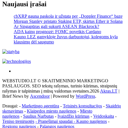
Naujausi įrašai
cbXRP gauna paskolą ir užstatą per „Doppler Finance“ bazę
Morgan Stanley pristato Staking ETP, skirtus Ether ir Solana
Ar Singapūras gali sukurti ASEAN Blackrock?
ADA kainų prognozė: FOMC poveikis Cardano
Kauno LEZ gamykloje žuvus darbuotojui, kolegoms kyla
klausimų dėl saugumo
Akras
–
WEBSTUDIO.LT © SKAITMENINIO MARKETINGO
tai
PASLAUGOS. SEO tekstų rašymas, turinio kūrimas, straipsnių
žemės
rašymas ir talpinimas į mūsų valdomas svetaines.2026
Akras.LT
|
ploto
Brief News by
Ascendoor
| Powered by
WordPress
.
matavimo
vienetas-
Draugai: -
Marketingo agentūra
-
Teisinės konsultacijos
-
Skaidrių
Pagrindinis
skenavimas
-
Klaipedos miesto naujienos
-
Miesto
naujienos
-
Saulius Narbutas
-
Įvaizdžio kūrimas
-
Veidoskaita
-
Teniso treniruotės
- Pranešimai spaudai -
Kauno naujienos
-
Regionų naujienos
-
Palangos naujienos