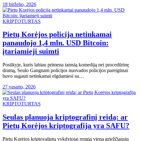
18 birželio, 2026
KRIPTOTURTAS
Pietų Korėjos policija netinkamai
panaudojo 1,4 mln. USD Bitcoin:
įtariamieji suimti
Posūkyje, kuris labiau primena tamsią komediją nei procedūrinę
dramą, Seulo Gangnam policijos nuovados policijos pareigūnai
buvo sugauti netinkamai elgdamiesi su…
27 vasario, 2026
KRIPTOTURTAS
Seulas planuoja kriptografinį reidą: ar
Pietų Korėjos kriptografija yra SAFU?
Pietų Korėjos kriptovaliutų vykdytojai rengia vieną griežčiausių