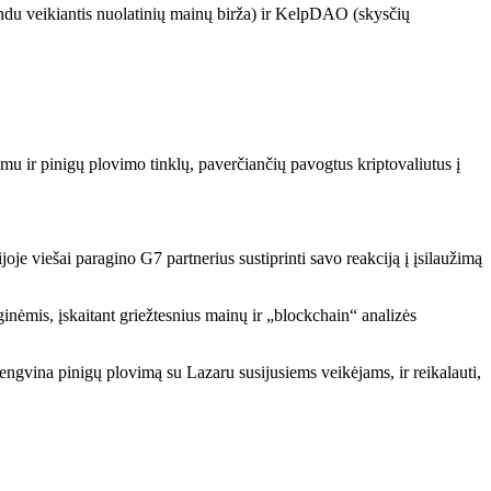
ndu veikiantis nuolatinių mainų birža) ir KelpDAO (skysčių
mu ir pinigų plovimo tinklų, paverčiančių pavogtus kriptovaliutus į
je viešai paragino G7 partnerius sustiprinti savo reakciją į įsilaužimą
nėmis, įskaitant griežtesnius mainų ir „blockchain“ analizės
engvina pinigų plovimą su Lazaru susijusiems veikėjams, ir reikalauti,