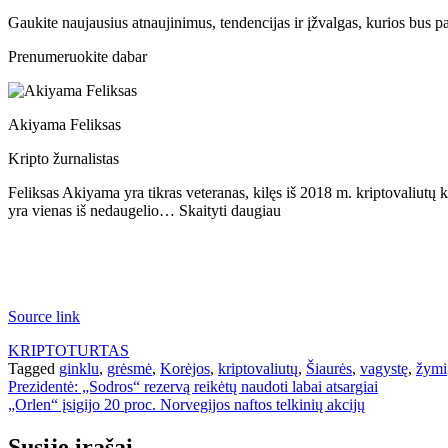
Gaukite naujausius atnaujinimus, tendencijas ir įžvalgas, kurios bus p
Prenumeruokite dabar
Akiyama Feliksas
Kripto žurnalistas
Feliksas Akiyama yra tikras veteranas, kilęs iš 2018 m. kriptovaliutų
yra vienas iš nedaugelio… Skaityti daugiau
Source link
KRIPTOTURTAS
Tagged
ginklu
,
grėsmė
,
Korėjos
,
kriptovaliutų
,
Šiaurės
,
vagystę
,
žymi
Navigacija
Prezidentė: „Sodros“ rezervą reikėtų naudoti labai atsargiai
„Orlen“ įsigijo 20 proc. Norvegijos naftos telkinių akcijų
tarp
įrašų
Susiję įrašai