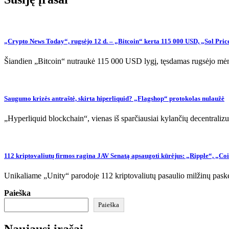
„Crypto News Today“, rugsėjo 12 d. – „Bitcoin“ kerta 115 000 USD, „Sol Pric
Šiandien „Bitcoin“ nutraukė 115 000 USD lygį, tęsdamas rugsėjo mėn
Saugumo krizės antraštė, skirta hiperliquid? „Flagshop“ protokolas nulaužė
„Hyperliquid blockchain“, vienas iš sparčiausiai kylančių decentral
112 kriptovaliutų firmos ragina JAV Senatą apsaugoti kūrėjus: „Ripple“, „C
Unikaliame „Unity“ parodoje 112 kriptovaliutų pasaulio milžinų paske
Paieška
Paieška