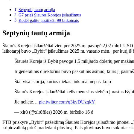
Septynių tautų armija
G7 prieš Šiaurės Korėjos įsilaužimus
Kodėl galite pasitikėti 99 bitkoinais
Septynių tautų armija
Šiaurės Korėjos įsilaužėliai vien per 2025 m. pavogė 2,02 mlrd. USD k
laikotarpį buvo „Bybit“ įsilaužimas 2025 m. vasario mėn., per kurį iš 
Šiaurės Korėja iš Bybit pavogė 1,5 milijardo dolerių per mažia
Ir generalinis direktorius buvo paskutinis asmuo, kuris jį pasiraš
Štai visa istorija, kurios niekas tinkamai nepasakojo
Šiaurės Korėjos įsilaužėliai kelis mėnesius stebėjo įprastus Bybit
Jie nelietė…
pic.twitter.com/q3kyDUzqkY
— xlr8 (@xlr8files) 2026 m. birželio 16 d
FTB priskyrė „Bybit“ pažeidimą Šiaurės Korėjos įsilaužimo įmonei „Tr
kriptovaliutą prieš pradedant plovimą. Pats plovimas buvo sukurtas sie