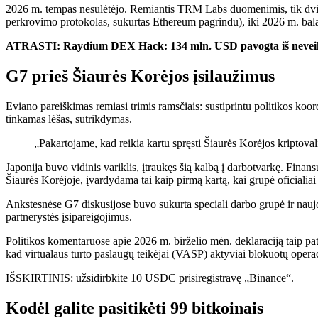
2026 m. tempas nesulėtėjo. Remiantis TRM Labs duomenimis, tik dvi s
perkrovimo protokolas, sukurtas Ethereum pagrindu), iki 2026 m. bal
ATRASTI: Raydium DEX Hack: 134 mln. USD pavogta iš neveik
G7 prieš Šiaurės Korėjos įsilaužimus
Eviano pareiškimas remiasi trimis ramsčiais: sustiprintu politikos ko
tinkamas lėšas, sutrikdymas.
„Pakartojame, kad reikia kartu spręsti Šiaurės Korėjos kriptoval
Japonija buvo vidinis variklis, įtraukęs šią kalbą į darbotvarkę. Fina
Šiaurės Korėjoje, įvardydama tai kaip pirmą kartą, kai grupė oficialiai
Ankstesnėse G7 diskusijose buvo sukurta speciali darbo grupė ir nauj
partnerystės įsipareigojimus.
Politikos komentaruose apie 2026 m. birželio mėn. deklaraciją taip pa
kad virtualaus turto paslaugų teikėjai (VASP) aktyviai blokuotų operac
IŠSKIRTINIS: užsidirbkite 10 USDC prisiregistravę „Binance“.
Kodėl galite pasitikėti 99 bitkoinais