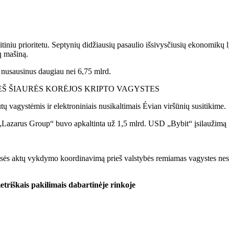
itiniu prioritetu. Septynių didžiausių pasaulio išsivysčiusių ekonomikų 
ų mašiną.
s nusausinus daugiau nei 6,75 mlrd.
EŠ ŠIAURĖS KORĖJOS KRIPTO VAGYSTES
tų vagystėmis ir elektroniniais nusikaltimais Évian viršūnių susitikime.
usi „Lazarus Group“ buvo apkaltinta už 1,5 mlrd. USD „Bybit“ įsilauži
o teisės aktų vykdymo koordinavimą prieš valstybės remiamas vagystes ne
triškais pakilimais dabartinėje rinkoje