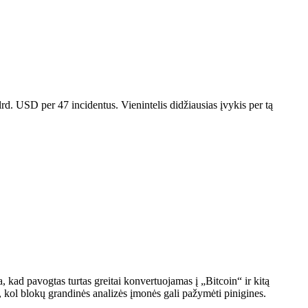
d. USD per 47 incidentus. Vienintelis didžiausias įvykis per tą
kad pavogtas turtas greitai konvertuojamas į „Bitcoin“ ir kitą
ų, kol blokų grandinės analizės įmonės gali pažymėti pinigines.