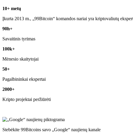
10+ metų
Įkurta 2013 m., „99Bitcoin“ komandos nariai yra kriptovaliutų eksper
90h+
Savaitinis tyrimas
100k+
Mėnesio skaitytojai
50+
Pagalbininkai ekspertai
2000+
Kripto projektai peržiūrėti
Stebėkite 99Bitcoins savo „Google“ naujienų kanale