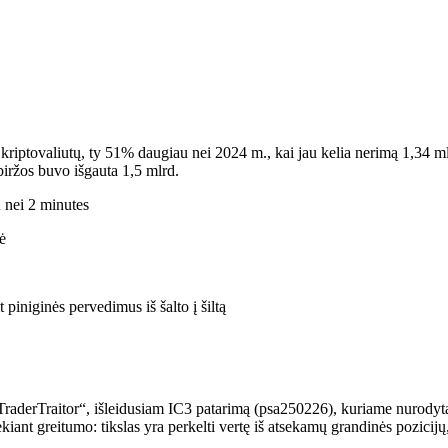
riptovaliutų, ty 51% daugiau nei 2024 m., kai jau kelia nerimą 1,34 mlr
biržos buvo išgauta 1,5 mlrd.
u nei 2 minutes
ė
 piniginės pervedimus iš šalto į šiltą
aderTraitor“, išleidusiam IC3 patarimą (psa250226), kuriame nurodyta, 
kiant greitumo: tikslas yra perkelti vertę iš atsekamų grandinės pozicij