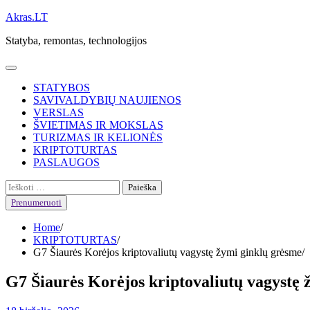
Skip
Akras.LT
to
Statyba, remontas, technologijos
content
STATYBOS
SAVIVALDYBIŲ NAUJIENOS
VERSLAS
ŠVIETIMAS IR MOKSLAS
TURIZMAS IR KELIONĖS
KRIPTOTURTAS
PASLAUGOS
Ieškoti:
Prenumeruoti
Home
KRIPTOTURTAS
G7 Šiaurės Korėjos kriptovaliutų vagystę žymi ginklų grėsme
G7 Šiaurės Korėjos kriptovaliutų vagystę 