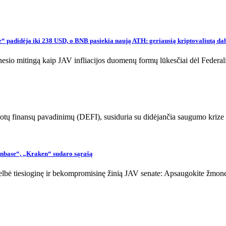
e“ padidėja iki 238 USD, o BNB pasiekia naują ATH: geriausią kriptovaliutą dab
esio mitingą kaip JAV infliacijos duomenų formų lūkesčiai dėl Federa
izuotų finansų pavadinimų (DEFI), susiduria su didėjančia saugumo kri
oinbase“, „Kraken“ sudaro sąrašą
lbė tiesioginę ir bekompromisinę žinią JAV senate: Apsaugokite žmones