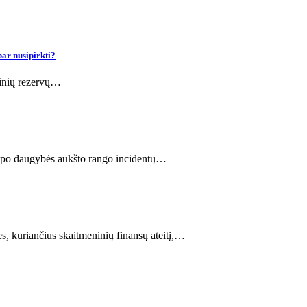
ar nusipirkti?
linių rezervų…
ze po daugybės aukšto rango incidentų…
, kuriančius skaitmeninių finansų ateitį,…