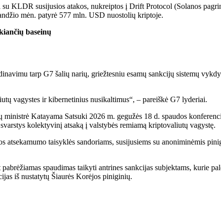
u KLDR susijusios atakos, nukreiptos į Drift Protocol (Solanos pagri
andžio mėn. patyrė 577 mln. USD nuostolių kriptoje.
iančių baseinų
ordinavimu tarp G7 šalių narių, griežtesniu esamų sankcijų sistemų vykdy
iutų vagystes ir kibernetinius nusikaltimus“, – pareiškė G7 lyderiai.
nsų ministrė Katayama Satsuki 2026 m. gegužės 18 d. spaudos konferencijo
 svarstys kolektyvinį atsaką į valstybės remiamą kriptovaliutų vagystę.
os atsekamumo taisyklės sandoriams, susijusiems su anoniminėmis pinigi
t pabrėžiamas spaudimas taikyti antrines sankcijas subjektams, kurie pal
ijas iš nustatytų Šiaurės Korėjos piniginių.