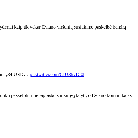
lyderiai kaip tik vakar Eviano viršūnių susitikime paskelbė bendrą
mą ir 1,34 USD…
pic.twitter.com/CIU3hvDi0l
sunku paskelbti ir nepaprastai sunku įvykdyti, o Eviano komunikatas