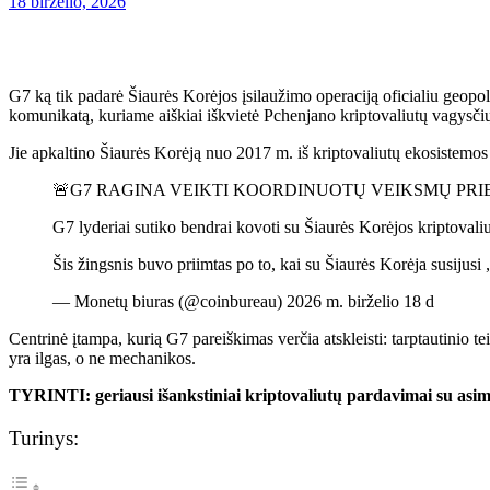
18 birželio, 2026
G7 ką tik padarė Šiaurės Korėjos įsilaužimo operaciją oficialiu geopol
komunikatą, kuriame aiškiai iškvietė Pchenjano kriptovaliutų vagysči
Jie apkaltino Šiaurės Korėją nuo 2017 m. iš kriptovaliutų ekosistemo
🚨G7 RAGINA VEIKTI KOORDINUOTŲ VEIKSMŲ PRI
G7 lyderiai sutiko bendrai kovoti su Šiaurės Korėjos kriptovaliu
Šis žingsnis buvo priimtas po to, kai su Šiaurės Korėja susij
— Monetų biuras (@coinbureau) 2026 m. birželio 18 d
Centrinė įtampa, kurią G7 pareiškimas verčia atskleisti: tarptautini
yra ilgas, o ne mechanikos.
TYRINTI: geriausi išankstiniai kriptovaliutų pardavimai su asime
Turinys: