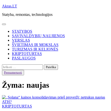
Skip
Akras.LT
to
Statyba, remontas, technologijos
content
STATYBOS
SAVIVALDYBIŲ NAUJIENOS
VERSLAS
ŠVIETIMAS IR MOKSLAS
TURIZMAS IR KELIONĖS
KRIPTOTURTAS
PASLAUGOS
Ieškoti:
Prenumeruoti
Žyma:
naujas
KRIPTOTURTAS