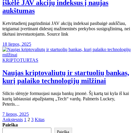
iškėlė JAV akcijų indeksus į naujas
aukštumas
Ketvirtadienį pagrindiniai JAV akcijų indeksai pasibaigė aukščiau,
teigiamai įvertinant didesnį mažmeninės prekybos susigrąžinimą, nei
tikėtasi investuotojams. Source link
18 liepos, 2025
KRIPTOTURTAS
Naujas kriptovaliutų ir startuolių bankas,
kurį palaiko technologijų milžinai
Silicio slėnyje formuojasi nauja bankų įmonė. Šį kartą tai kyla iš kai
kurių labiausiai atpažįstamų „Tech“ vardų. Palmeris Luckey,
Peteris…
7 liepos, 2025
Įrašų
Ankstesnis
1
2
3
Kitas
Paieška
puslapiavimas
Paieška