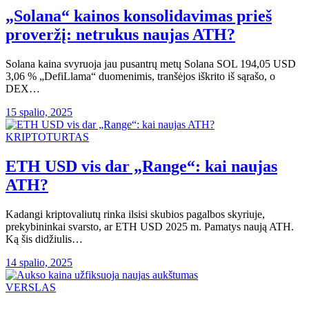
„Solana“ kainos konsolidavimas prieš
proveržį: netrukus naujas ATH?
Solana kaina svyruoja jau pusantrų metų Solana SOL 194,05 USD
3,06 % „DefiLlama“ duomenimis, tranšėjos iškrito iš sąrašo, o
DEX…
15 spalio, 2025
KRIPTOTURTAS
ETH USD vis dar „Range“: kai naujas
ATH?
Kadangi kriptovaliutų rinka ilsisi skubios pagalbos skyriuje,
prekybininkai svarsto, ar ETH USD 2025 m. Pamatys naują ATH.
Ką šis didžiulis…
14 spalio, 2025
VERSLAS