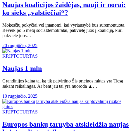
Naujas koalicijos žaidėjas, nauji ir norai:
ko sieks „valstiečiai“?
Mokesčių pokyčiai vėl įmanomi, kai vyriausybė bus suremontuota.
Beveik po 5 metų socialdemokratai, pakvietę juos į koaliciją, kuri
pakvietė juos…
20 rugpjūčio, 2025
KRIPTOTURTAS
Naujas 1 mln
Grandinijos kaina tai ką tik patvirtino Šis prieigos raktas yra Tiesą
sakant reikalingas. Ar bent jau tai yra nuoroda ▲…
10 rugpjūčio, 2025
KRIPTOTURTAS
Europos bankų tarnyba atskleidžia naujas