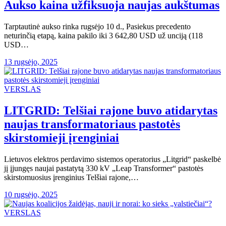
Aukso kaina užfiksuoja naujas aukštumas
Tarptautinė aukso rinka rugsėjo 10 d., Pasiekus precedento
neturinčią etapą, kaina pakilo iki 3 642,80 USD už unciją (118
USD…
13 rugsėjo, 2025
VERSLAS
LITGRID: Telšiai rajone buvo atidarytas
naujas transformatoriaus pastotės
skirstomieji įrenginiai
Lietuvos elektros perdavimo sistemos operatorius „Litgrid“ paskelbė
jį įjungęs naujai pastatytą 330 kV „Leap Transformer“ pastotės
skirstomuosius įrenginius Telšiai rajone,…
10 rugsėjo, 2025
VERSLAS