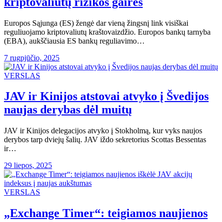
kriptovaliutų rizikos gaires
Europos Sąjunga (ES) žengė dar vieną žingsnį link visiškai
reguliuojamo kriptovaliutų kraštovaizdžio. Europos bankų tarnyba
(EBA), aukščiausia ES bankų reguliavimo…
7 rugpjūčio, 2025
VERSLAS
JAV ir Kinijos atstovai atvyko į Švedijos
naujas derybas dėl muitų
JAV ir Kinijos delegacijos atvyko į Stokholmą, kur vyks naujos
derybos tarp dviejų šalių. JAV iždo sekretorius Scottas Bessentas
ir…
29 liepos, 2025
VERSLAS
„Exchange Timer“: teigiamos naujienos