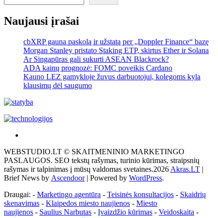
Naujausi įrašai
cbXRP gauna paskolą ir užstatą per „Doppler Finance“ bazę
Morgan Stanley pristato Staking ETP, skirtus Ether ir Solana
Ar Singapūras gali sukurti ASEAN Blackrock?
ADA kainų prognozė: FOMC poveikis Cardano
Kauno LEZ gamykloje žuvus darbuotojui, kolegoms kyla
klausimų dėl saugumo
Akras
–
WEBSTUDIO.LT © SKAITMENINIO MARKETINGO
tai
PASLAUGOS. SEO tekstų rašymas, turinio kūrimas, straipsnių
žemės
rašymas ir talpinimas į mūsų valdomas svetaines.2026
Akras.LT
|
ploto
Brief News by
Ascendoor
| Powered by
WordPress
.
matavimo
vienetas-
Draugai: -
Marketingo agentūra
-
Teisinės konsultacijos
-
Skaidrių
Pagrindinis
skenavimas
-
Klaipedos miesto naujienos
-
Miesto
naujienos
-
Saulius Narbutas
-
Įvaizdžio kūrimas
-
Veidoskaita
-