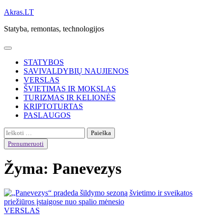
Skip
Akras.LT
to
Statyba, remontas, technologijos
content
STATYBOS
SAVIVALDYBIŲ NAUJIENOS
VERSLAS
ŠVIETIMAS IR MOKSLAS
TURIZMAS IR KELIONĖS
KRIPTOTURTAS
PASLAUGOS
Ieškoti:
Prenumeruoti
Žyma:
Panevezys
VERSLAS