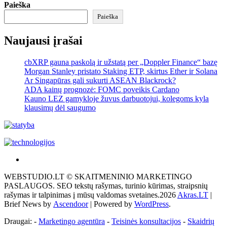
Paieška
Paieška
Naujausi įrašai
cbXRP gauna paskolą ir užstatą per „Doppler Finance“ bazę
Morgan Stanley pristato Staking ETP, skirtus Ether ir Solana
Ar Singapūras gali sukurti ASEAN Blackrock?
ADA kainų prognozė: FOMC poveikis Cardano
Kauno LEZ gamykloje žuvus darbuotojui, kolegoms kyla
klausimų dėl saugumo
Akras
–
WEBSTUDIO.LT © SKAITMENINIO MARKETINGO
tai
PASLAUGOS. SEO tekstų rašymas, turinio kūrimas, straipsnių
žemės
rašymas ir talpinimas į mūsų valdomas svetaines.2026
Akras.LT
|
ploto
Brief News by
Ascendoor
| Powered by
WordPress
.
matavimo
vienetas-
Draugai: -
Marketingo agentūra
-
Teisinės konsultacijos
-
Skaidrių
Pagrindinis