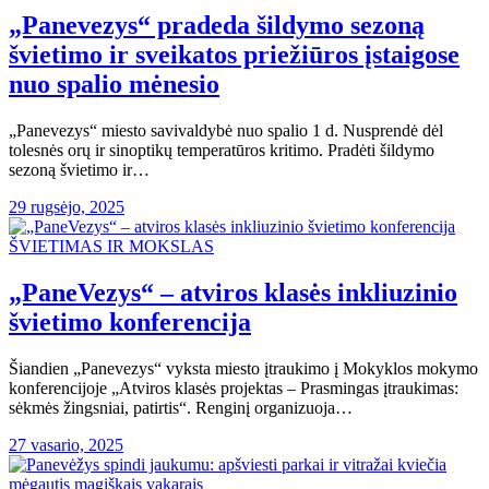
„Panevezys“ pradeda šildymo sezoną
švietimo ir sveikatos priežiūros įstaigose
nuo spalio mėnesio
„Panevezys“ miesto savivaldybė nuo spalio 1 d. Nusprendė dėl
tolesnės orų ir sinoptikų temperatūros kritimo. Pradėti šildymo
sezoną švietimo ir…
29 rugsėjo, 2025
ŠVIETIMAS IR MOKSLAS
„PaneVezys“ – atviros klasės inkliuzinio
švietimo konferencija
Šiandien „Panevezys“ vyksta miesto įtraukimo į Mokyklos mokymo
konferencijoje „Atviros klasės projektas – Prasmingas įtraukimas:
sėkmės žingsniai, patirtis“. Renginį organizuoja…
27 vasario, 2025