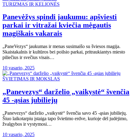
TURIZMAS IR KELIONĖS
Panevėžys spindi jaukumu: apšviesti
parkai ir vitražai kviečia mėgautis
magiškais vakarais
„PaneVezys“ jaukumas ir menas susimaišo su šviesos magija.
Skaistakalnis ir kultūros bei poilsio parkai, pritraukiantys miesto
piliečius ir svečius visais…
10 vasario, 2025
ŠVIETIMAS IR MOKSLAS
„Panevezys“ darželio „vaikystė“ švenčia
45 -ąsias jubiliejų
„Panevezys“ darželio „vaikystė“ švenčia savo 45 -ąsias jubiliejų.
Šiuo laikotarpiu įstaiga tapo švietimo erdve, kurioje dėl judėjimo,
žvalgybos ir vystymosi…
10 vasario, 2025