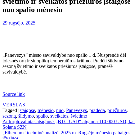
švietimo ir sveikatos priežiūros įstaigose
nuo spalio mėnesio
29 rugsėjo, 2025
„Panevezys“ miesto savivaldybė nuo spalio 1 d. Nusprendė dėl
tolesnės orų ir sinoptikų temperatūros kritimo. Pradėti šildymo
sezoną švietimo ir sveikatos priežiūros įstaigose, pranešė
savivaldybė.
Source link
VERSLAS
Tagged
įstaigose
,
mėnesio
,
nuo
,
Panevezys
,
pradeda
,
priežiūros
,
sezoną
,
šildymo
,
spalio
,
sveikatos
,
švietimo
Navigacija
Ar kriptovaliutas atsigaus? „BTC USD“ atgauna 110 000 USD, kai
Solana SZN
tarp
„Ethereum“ techninė analizė: 2025 m. Rugsėjo mėnesio pabaigos
įžvalgos