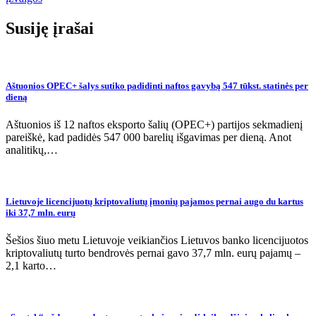
įrašų
Susiję įrašai
Aštuonios OPEC+ šalys sutiko padidinti naftos gavybą 547 tūkst. statinės per
dieną
Aštuonios iš 12 naftos eksporto šalių (OPEC+) partijos sekmadienį
pareiškė, kad padidės 547 000 barelių išgavimas per dieną. Anot
analitikų,…
Lietuvoje licencijuotų kriptovaliutų įmonių pajamos pernai augo du kartus
iki 37,7 mln. eurų
Šešios šiuo metu Lietuvoje veikiančios Lietuvos banko licencijuotos
kriptovaliutų turto bendrovės pernai gavo 37,7 mln. eurų pajamų –
2,1 karto…