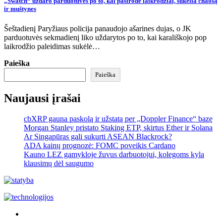
„Swatch“ uždaro parduotuves po to, kai pasirodė laikrodžiai, sukelia chaosą
ir muštynes
Šeštadienį Paryžiaus policija panaudojo ašarines dujas, o JK
parduotuvės sekmadienį liko uždarytos po to, kai karališkojo pop
laikrodžio paleidimas sukėlė…
Paieška
Paieška
Naujausi įrašai
cbXRP gauna paskolą ir užstatą per „Doppler Finance“ bazę
Morgan Stanley pristato Staking ETP, skirtus Ether ir Solana
Ar Singapūras gali sukurti ASEAN Blackrock?
ADA kainų prognozė: FOMC poveikis Cardano
Kauno LEZ gamykloje žuvus darbuotojui, kolegoms kyla
klausimų dėl saugumo
Akras