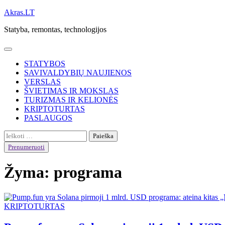
Skip
Akras.LT
to
Statyba, remontas, technologijos
content
STATYBOS
SAVIVALDYBIŲ NAUJIENOS
VERSLAS
ŠVIETIMAS IR MOKSLAS
TURIZMAS IR KELIONĖS
KRIPTOTURTAS
PASLAUGOS
Ieškoti:
Prenumeruoti
Žyma:
programa
KRIPTOTURTAS