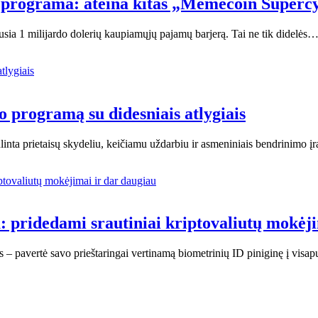
 programa: ateina kitas „Memecoin Superc
usia 1 milijardo dolerių kaupiamųjų pajamų barjerą. Tai ne tik didelės
o programą su didesniais atlygiais
ta prietaisų skydeliu, keičiamu uždarbiu ir asmeniniais bendrinimo įra
 pridedami srautiniai kriptovaliutų mokėji
 – pavertė savo prieštaringai vertinamą biometrinių ID piniginę į visa