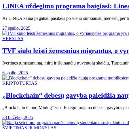
LINEA uždegimo programa baigiasi: Linea
Ar LINEA kaina pagaliau pasikeis po vieno sunkiausių mėnesių per tr
27 spalio, 2025
VERSLAS
TVF siūlo leisti žemesnius migrantus, o v
Įvertinęs gimstamumą, mirtį ir išeinančių gyventojų skaičių, Tarptaut
6 spalio, 2025
KRIPTOTURTAS
„Blockchain“ debesų gavyba paleidžia nauj
„Blockchain Cloud Mining“ yra JK reguliuojama debesų gavybos platf
23 birželio, 2025
ŠVIETIMAS IR MOKSLAS