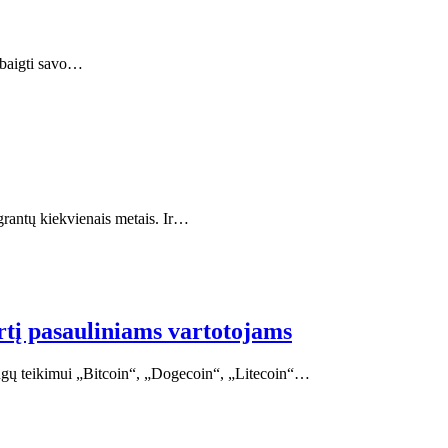
žbaigti savo…
igrantų kiekvienais metais. Ir…
rtį pasauliniams vartotojams
ugų teikimui „Bitcoin“, „Dogecoin“, „Litecoin“…