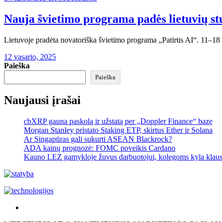
Nauja švietimo programa padės lietuvių stu
Lietuvoje pradėta novatoriška švietimo programa „Patirtis AI“. 11–18 
12 vasario, 2025
Paieška
Paieška
Naujausi įrašai
cbXRP gauna paskolą ir užstatą per „Doppler Finance“ bazę
Morgan Stanley pristato Staking ETP, skirtus Ether ir Solana
Ar Singapūras gali sukurti ASEAN Blackrock?
ADA kainų prognozė: FOMC poveikis Cardano
Kauno LEZ gamykloje žuvus darbuotojui, kolegoms kyla klau
Akras
–