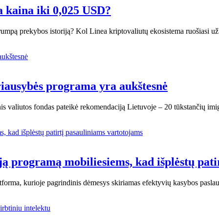
 kaina iki 0,025 USD?
umpą prekybos istoriją? Kol Linea kriptovaliutų ekosistema ruošiasi u
yriausybės programa yra aukštesnė
inis valiutos fondas pateikė rekomendaciją Lietuvoje – 20 tūkstančių im
ą programą mobiliesiems, kad išplėstų pati
orma, kurioje pagrindinis dėmesys skiriamas efektyvių kasybos pasla