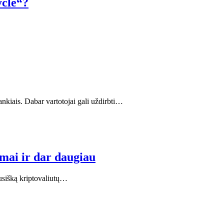
ycle“?
…
nkiais. Dabar vartotojai gali uždirbti…
mai ir dar daugiau
pusišką kriptovaliutų…