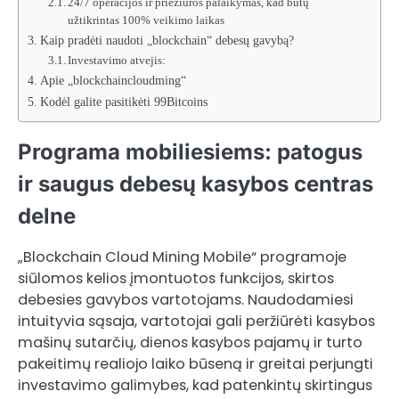
24/7 operacijos ir priežiūros palaikymas, kad būtų
užtikrintas 100% veikimo laikas
Kaip pradėti naudoti „blockchain“ debesų gavybą?
Investavimo atvejis:
Apie „blockchaincloudming“
Kodėl galite pasitikėti 99Bitcoins
Programa mobiliesiems: patogus
ir saugus debesų kasybos centras
delne
„Blockchain Cloud Mining Mobile“ programoje
siūlomos kelios įmontuotos funkcijos, skirtos
debesies gavybos vartotojams. Naudodamiesi
intuityvia sąsaja, vartotojai gali peržiūrėti kasybos
mašinų sutarčių, dienos kasybos pajamų ir turto
pakeitimų realiojo laiko būseną ir greitai perjungti
investavimo galimybes, kad patenkintų skirtingus