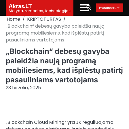
Skip
Akras.LT
Prenumeruoti
to
Statyba, remontas, technologijos
content
Home
KRIPTOTURTAS
„Blockchain“ debesų gavyba paleidžia naują
programą mobiliesiems, kad išplėstų patirtį
pasauliniams vartotojams
„Blockchain“ debesų gavyba
paleidžia naują programą
mobiliesiems, kad išplėstų patirtį
pasauliniams vartotojams
23 birželio, 2025
„Blockchain Cloud Mining“ yra JK reguliuojama