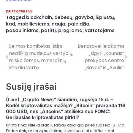
KRIPTOTURTAS
Tagged
blockchain
,
debesų
,
gavyba
,
išplėstų
,
kad
,
mobiliesiems
,
nauja
,
paleidžia
,
pasauliniams
,
patirtį
,
programa
,
vartotojams
Seimos komitetas ištirs
Bendrovei leidžiama
Navigacija
neaiškią muziejaus vertybių,
įsigyti „Kaunas“
tarp
miško žemės, mineralinių
prekybos centro
išteklių vertę
„Savas“ iš „Avulis“
įrašų
Susiję įrašai
(Live) „Crypto News“ šiandien, rugsėjo 15 d. –
Kodėl kriptovaliutas mažėja? „Bitcoin“ praranda 116
000 USD, nes „Altcoins“ atsilieka nuo FOMC:
Geriausias kriptovaliutas pirkti?
Kripto rinka išlieka stabili, tačiau atsargiai prieš rugsėjo 16–17 d.
Federalinių rezervų susitikimą. Investuotojai atidžiai stebi