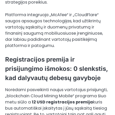
strategijos poreikius.
Platforma integruoja „McAfee“ ir „CloudFlare“
saugos apsaugos technologijas, kad užtikrintų
vartotojų sąskaitų ir duomenų privatumą ir
finansinį saugumą mobiliuosiuose įrenginiuose,
dar labiau padidinant vartotojų pasitikėjimą
platforma ir patogumu.
Registracijos premija ir
prisijungimo išmokos: 0 slenkstis,
kad dalyvautų debesų gavyboje
Norėdami pasveikinti naujus vartotojus prisijungti,
„blockchain Cloud Mining Mobile“ programa šiuo
metu siūlo a
12 USD registracijos premija
kuris
bus automatiškai įskaitytas į jūsų sąskaitą tiesiog
registruojant. Be to, vartotojai taip pat gali gauti