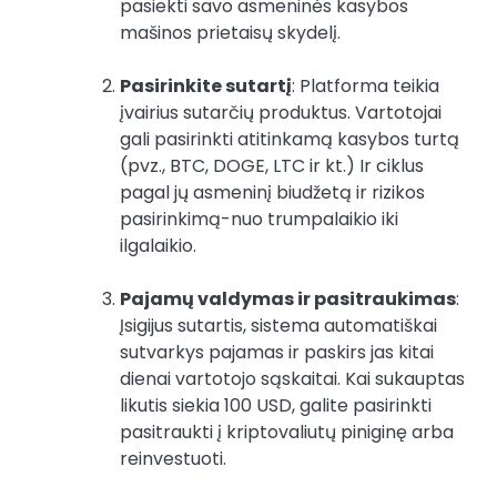
pasiekti savo asmeninės kasybos
mašinos prietaisų skydelį.
Pasirinkite sutartį
: Platforma teikia
įvairius sutarčių produktus. Vartotojai
gali pasirinkti atitinkamą kasybos turtą
(pvz., BTC, DOGE, LTC ir kt.) Ir ciklus
pagal jų asmeninį biudžetą ir rizikos
pasirinkimą-nuo trumpalaikio iki
ilgalaikio.
Pajamų valdymas ir pasitraukimas
:
Įsigijus sutartis, sistema automatiškai
sutvarkys pajamas ir paskirs jas kitai
dienai vartotojo sąskaitai. Kai sukauptas
likutis siekia 100 USD, galite pasirinkti
pasitraukti į kriptovaliutų piniginę arba
reinvestuoti.