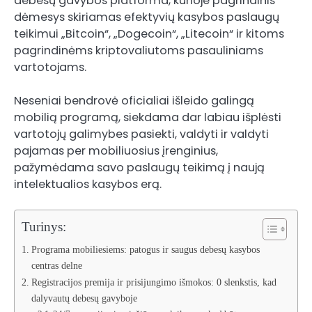
debesų gavybos platforma, kurioje pagrindinis
dėmesys skiriamas efektyvių kasybos paslaugų
teikimui „Bitcoin“, „Dogecoin“, „Litecoin“ ir kitoms
pagrindinėms kriptovaliutoms pasauliniams
vartotojams.
Neseniai bendrovė oficialiai išleido galingą
mobilią programą, siekdama dar labiau išplėsti
vartotojų galimybes pasiekti, valdyti ir valdyti
pajamas per mobiliuosius įrenginius,
pažymėdama savo paslaugų teikimą į naują
intelektualios kasybos erą.
Turinys:
Programa mobiliesiems: patogus ir saugus debesų kasybos
centras delne
Registracijos premija ir prisijungimo išmokos: 0 slenkstis, kad
dalyvautų debesų gavyboje