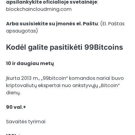
apsilankykite oficialioje svetainėje
:
blockchaincloudming.com
Arba susisiekite su įmonės el. Paštu
: (El. Paštas
apsaugotas)
Kodėl galite pasitikėti 99Bitcoins
10 ir daugiau metų
Įkurta 2013 m., „99bitcoin“ komandos nariai buvo
kriptovaliutų ekspertai nuo ankstyvųjų „Bitcoin“
dienų.
90 val.+
Savaitės tyrimai