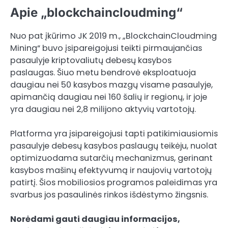
Apie „blockchaincloudming“
Nuo pat įkūrimo JK 2019 m., „BlockchainCloudming
Mining“ buvo įsipareigojusi teikti pirmaujančias
pasaulyje kriptovaliutų debesų kasybos
paslaugas. Šiuo metu bendrovė eksploatuoja
daugiau nei 50 kasybos mazgų visame pasaulyje,
apimančią daugiau nei 160 šalių ir regionų, ir joje
yra daugiau nei 2,8 milijono aktyvių vartotojų.
Platforma yra įsipareigojusi tapti patikimiausiomis
pasaulyje debesų kasybos paslaugų teikėju, nuolat
optimizuodama sutarčių mechanizmus, gerinant
kasybos mašinų efektyvumą ir naujovių vartotojų
patirtį. Šios mobiliosios programos paleidimas yra
svarbus jos pasaulinės rinkos išdėstymo žingsnis.
Norėdami gauti daugiau informacijos,