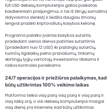
0,6 USD debesų kompiuterijos galios paskatas
kasdieniniam prisijungimui, o tai iš tikrųjų sumažina
dalyvavimo slenkstį ir leidžia daugiau žmonių
lengvai pradėti kriptovaliutų kasybos kelionę.
Programa palaiko įvairias kasybos sutartis,
pradedant vienos dienos patirties sutartimis
(pradedant nuo 12 USD) iki pažangių sutarčių,
turinčių ilgalaikių pelno pranašumų, tinkamų
skirtingų lygių vartotojų investavimo tikslams ir
rizikos kontrolės poreikiams.
24/7 operacijos ir priežiūros palaikymas, kad
būtų užtikrintas 100% veikimo laikas
Platforma teikia visą parą visą parą ir visą parą ir
visą laiką orą, o visi debesų kompiuterijos mazgai
visą dieną yra internete, kad būtų užtikrintas