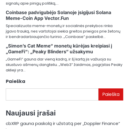
signalų apie pinigų politiką,…
Coinbase padvigubėjo Solanoje įsigijusi Solana
Meme-Coin App Vector.Fun
Specializuota meme-monetų ir socialinės prekybos rinka
įgavo trauką, nes vartotojai siekia greitos prieigos prie žetonų
ir bendradarbiaujančio turinio. „Coinbase“ paskelbė…
„Simon’s Cat Meme“ monetų kūrėjas kreipiasi į
„GameFi“: „Peaky Blinders“ užsakymu
„GameFi“ gauna dar vieną kadrą, ir šį kartą jis važiuoja su
skustuvo ašmenų dangteliu. „Web3“ žaidimas, pagrįstas Peaky
aklieji yra…
Paieška
Paieška
Naujausi įrašai
cbXRP gauna paskolą ir užstatą per „Doppler Finance“