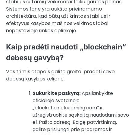
stabilus sutarčių veikimas ir laiku gautas pelnas.
Sistemos fone yra aukšto prieinamumo
architektūra, kad būtų užtikrintas stabilus ir
efektyvus kasybos mašinos veikimas labai
nepastovioje rinkos aplinkoje.
Kaip pradėti naudoti „blockchain“
debesų gavybą?
Vos trimis etapais galite greitai pradėti savo
debesų kasybos kelionę:
Sukurkite paskyrą:
Apsilankykite
oficialioje svetainėje
„blockchaincloudming.com“ ir
užregistruokite sąskaitą naudodami savo
el. Pašto adresą. Baigę patvirtinimą,
galite prisijungti prie programos ir