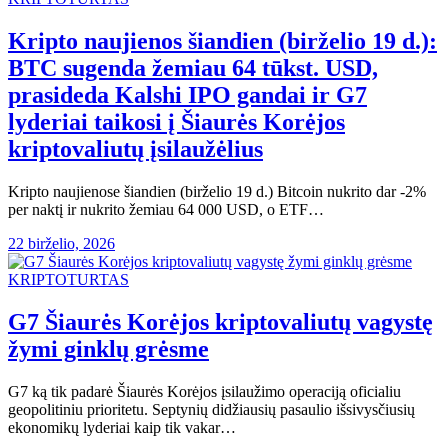
Kripto naujienos šiandien (birželio 19 d.):
BTC sugenda žemiau 64 tūkst. USD,
prasideda Kalshi IPO gandai ir G7
lyderiai taikosi į Šiaurės Korėjos
kriptovaliutų įsilaužėlius
Kripto naujienose šiandien (birželio 19 d.) Bitcoin nukrito dar -2%
per naktį ir nukrito žemiau 64 000 USD, o ETF…
22 birželio, 2026
KRIPTOTURTAS
G7 Šiaurės Korėjos kriptovaliutų vagystę
žymi ginklų grėsme
G7 ką tik padarė Šiaurės Korėjos įsilaužimo operaciją oficialiu
geopolitiniu prioritetu. Septynių didžiausių pasaulio išsivysčiusių
ekonomikų lyderiai kaip tik vakar…