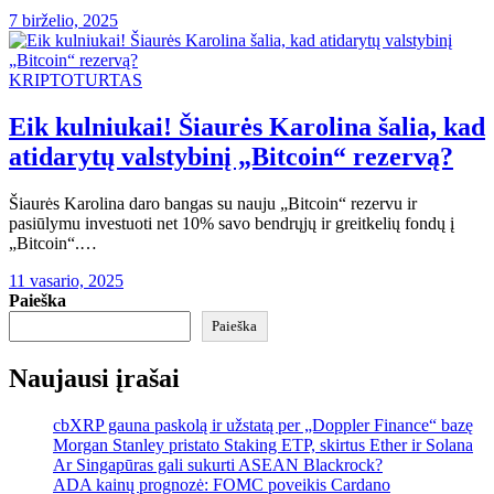
7 birželio, 2025
KRIPTOTURTAS
Eik kulniukai! Šiaurės Karolina šalia, kad
atidarytų valstybinį „Bitcoin“ rezervą?
Šiaurės Karolina daro bangas su nauju „Bitcoin“ rezervu ir
pasiūlymu investuoti net 10% savo bendrųjų ir greitkelių fondų į
„Bitcoin“.…
11 vasario, 2025
Paieška
Paieška
Naujausi įrašai
cbXRP gauna paskolą ir užstatą per „Doppler Finance“ bazę
Morgan Stanley pristato Staking ETP, skirtus Ether ir Solana
Ar Singapūras gali sukurti ASEAN Blackrock?
ADA kainų prognozė: FOMC poveikis Cardano