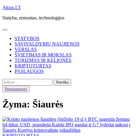
Skip
Akras.LT
to
Statyba, remontas, technologijos
content
STATYBOS
SAVIVALDYBIŲ NAUJIENOS
VERSLAS
ŠVIETIMAS IR MOKSLAS
TURIZMAS IR KELIONĖS
KRIPTOTURTAS
PASLAUGOS
Ieškoti:
Prenumeruoti
Žyma:
Šiaurės
KRIPTOTURTAS