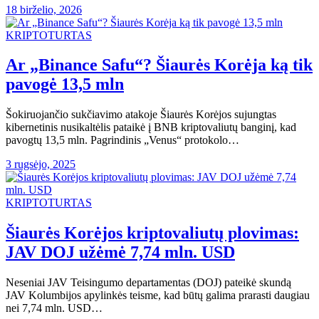
18 birželio, 2026
KRIPTOTURTAS
Ar „Binance Safu“? Šiaurės Korėja ką tik
pavogė 13,5 mln
Šokiruojančio sukčiavimo atakoje Šiaurės Korėjos sujungtas
kibernetinis nusikaltėlis pataikė į BNB kriptovaliutų banginį, kad
pavogtų 13,5 mln. Pagrindinis „Venus“ protokolo…
3 rugsėjo, 2025
KRIPTOTURTAS
Šiaurės Korėjos kriptovaliutų plovimas:
JAV DOJ užėmė 7,74 mln. USD
Neseniai JAV Teisingumo departamentas (DOJ) pateikė skundą
JAV Kolumbijos apylinkės teisme, kad būtų galima prarasti daugiau
nei 7,74 mln. USD…