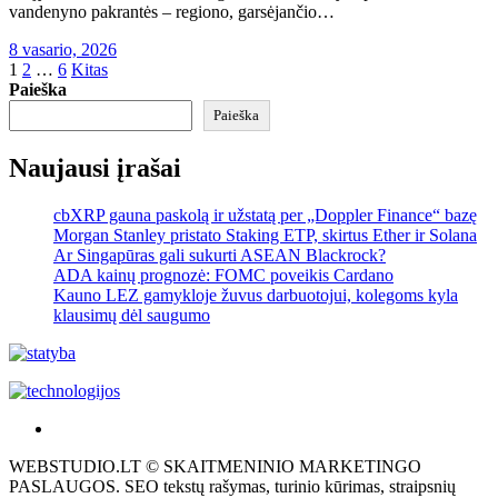
vandenyno pakrantės – regiono, garsėjančio…
8 vasario, 2026
Įrašų
1
2
…
6
Kitas
Paieška
puslapiavimas
Paieška
Naujausi įrašai
cbXRP gauna paskolą ir užstatą per „Doppler Finance“ bazę
Morgan Stanley pristato Staking ETP, skirtus Ether ir Solana
Ar Singapūras gali sukurti ASEAN Blackrock?
ADA kainų prognozė: FOMC poveikis Cardano
Kauno LEZ gamykloje žuvus darbuotojui, kolegoms kyla
klausimų dėl saugumo
Akras
–
WEBSTUDIO.LT © SKAITMENINIO MARKETINGO
tai
PASLAUGOS. SEO tekstų rašymas, turinio kūrimas, straipsnių
žemės