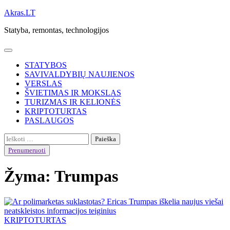
Skip
Akras.LT
to
Statyba, remontas, technologijos
content
STATYBOS
SAVIVALDYBIŲ NAUJIENOS
VERSLAS
ŠVIETIMAS IR MOKSLAS
TURIZMAS IR KELIONĖS
KRIPTOTURTAS
PASLAUGOS
Ieškoti:
Prenumeruoti
Žyma:
Trumpas
KRIPTOTURTAS