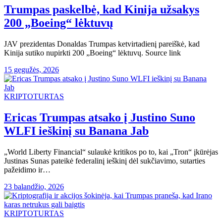
Trumpas paskelbė, kad Kinija užsakys
200 „Boeing“ lėktuvų
JAV prezidentas Donaldas Trumpas ketvirtadienį pareiškė, kad
Kinija sutiko nupirkti 200 „Boeing“ lėktuvų. Source link
15 gegužės, 2026
KRIPTOTURTAS
Ericas Trumpas atsako į Justino Suno
WLFI ieškinį su Banana Jab
„World Liberty Financial“ sulaukė kritikos po to, kai „Tron“ įkūrėjas
Justinas Sunas pateikė federalinį ieškinį dėl sukčiavimo, sutarties
pažeidimo ir…
23 balandžio, 2026
KRIPTOTURTAS