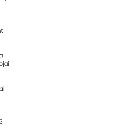
nt
ra
ojai
ai
3