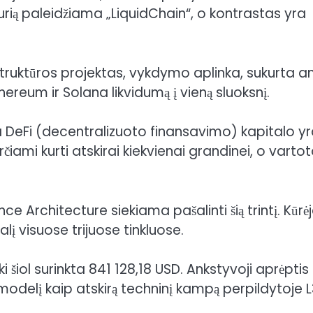
kurią paleidžiama „LiquidChain“, o kontrastas yra
astruktūros projektas, vykdymo aplinka, sukurta a
hereum ir Solana likvidumą į vieną sluoksnį.
uma DeFi (decentralizuoto finansavimo) kapitalo y
čiami kurti atskirai kiekvienai grandinei, o vartot
ce Architecture siekiama pašalinti šią trintį. Kūrėj
alį visuose trijuose tinkluose.
i šiol surinkta 841 128,18 USD. Ankstyvoji aprėptis
odelį kaip atskirą techninį kampą perpildytoje L