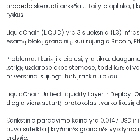
pradeda skenuoti anksčiau. Tai yra aplinka, į 
ryškus.
LiquidChain (LIQUID) yra 3 sluoksnio (L3) infr
esamų blokų grandinių, kuri sujungia Bitcoin, Et
Problema, į kurią ji kreipiasi, yra tikra: daug
įstrigę uždarose ekosistemose, todėl kūrėjai ver
priverstinai sujungti turtą rankiniu būdu.
LiquidChain Unified Liquidity Layer ir Deploy-On
diegia vieną sutartį; protokolas tvarko likusią d
Išankstinio pardavimo kaina yra 0,0147 USD ir ik
buvo sutelkta į kryžminės grandinės vykdymo m
erdvėje.