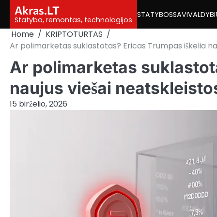
Skip
Akras.LT
STATYBOS
SAVIVALDYBI
to
Statyba, remontas, technologijos
content
Home
KRIPTOTURTAS
Ar polimarketas suklastotas? Ericas Trumpas iškelia nauj
Ar polimarketas suklastot
naujus viešai neatskleisto
15 birželio, 2026