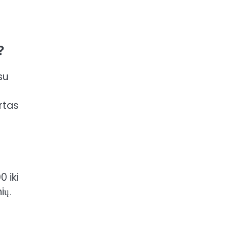
?
su
urtas
 iki
ių.