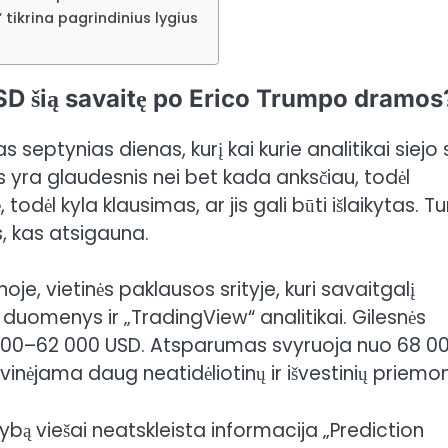
 tikrina pagrindinius lygius
USD šią savaitę po Erico Trumpo dramos
eptynias dienas, kurį kai kurie analitikai siejo 
is yra glaudesnis nei bet kada anksčiau, todėl
odėl kyla klausimas, ar jis gali būti išlaikytas. T
s, kas atsigauna.
, vietinės paklausos srityje, kuri savaitgalį
 duomenys ir
„TradingView“ analitikai. Gilesnės
000–62 000 USD. Atsparumas svyruoja nuo 68 000
inėjama daug neatidėliotinų ir išvestinių priemon