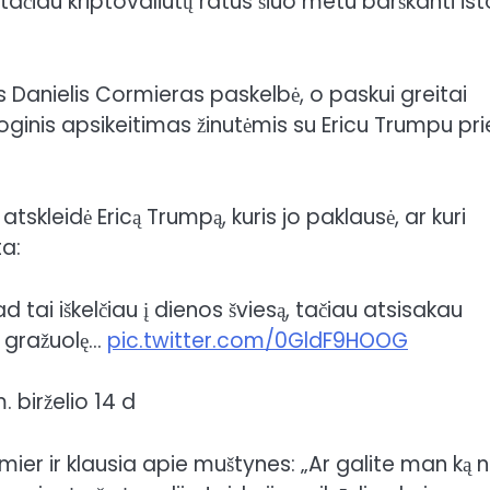
ačiau kriptovaliutų ratus šiuo metu barškanti isto
Danielis Cormieras paskelbė, o paskui greitai
ioginis apsikeitimas žinutėmis su Ericu Trumpu pri
tskleidė Ericą Trumpą, kuris jo paklausė, ar kuri
ta:
d tai iškelčiau į dienos šviesą, tačiau atsisakau
ą gražuolę…
pic.twitter.com/0GldF9HOOG
birželio 14 d
ier ir klausia apie muštynes: „Ar galite man ką 