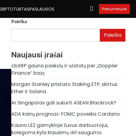
KRIPTOTURTAS
PASLAUGOS
Prenumeruoti
Paieška
Paieška
Naujausi įrašai
cbXRP gauna paskolą ir užstatą per „Doppler
Finance“ bazę
Morgan Stanley pristato Staking ETP, skirtus
Ether ir Solana
Ar Singapūras gali sukurti ASEAN Blackrock?
ADA kainų prognozė: FOMC poveikis Cardano
Kauno LEZ gamykloje žuvus darbuotojui,
kolegoms kyla klausimų dėl saugumo