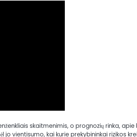
enženkliais skaitmenimis, o prognozių rinka, apie 
l jo vientisumo, kai kurie prekybininkai rizikos kre