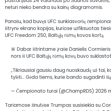
pastarąsias 24 valandas po žiaurios savaitės, t
neturi nieko bendra su kainų diagramomis.
Panašu, kad buvęs UFC sunkiasvorių čempionas 
ištrynė ekrano kopijas, kuriose užfiksuotas ties
UFC Freedom 250, Baltųjų rūmų kovos kortą.
🚨 Dabar ištrintame įraše Danielis Cormieris a
nors iš UFC Baltųjų rūmų kovų buvo suklasto
„Tikriausiai gausiu daug nuoskaudų už tai, ka
tylėti… Gėda tiems, kurie bando sugadinti ši
— Čempionato turai (@ChampRDS) 2026 m. 
Tariamose žinutėse Trumpas susisiekia su Corm