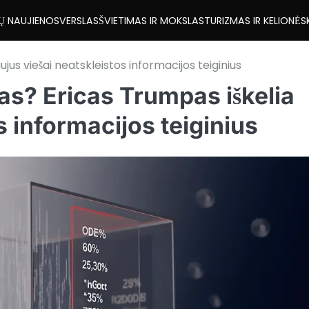
Ų NAUJIENOS
VERSLAS
ŠVIETIMAS IR MOKSLAS
TURIZMAS IR KELIONĖS
us viešai neatskleistos informacijos teiginius
as? Ericas Trumpas iškelia
s informacijos teiginius