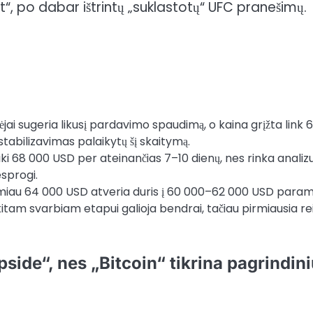
jai sugeria likusį pardavimo spaudimą, o kaina grįžta link 
tabilizavimas palaikytų šį skaitymą.
i 68 000 USD per ateinančias 7–10 dienų, nes rinka analiz
esprogi.
iau 64 000 USD atveria duris į 60 000–62 000 USD para
kitam svarbiam etapui galioja bendrai, tačiau pirmiausia re
side“, nes „Bitcoin“ tikrina pagrindin