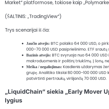
(ŠALTINIS: „TradingView“)
Trys scenarijai iš čia:
BTC palaiko 64 000 USD, o pirkė
Jaučio atvejis:
000–70 000 USD pasipriešinimo. ETF srautų s
BTC svyruoja nuo 64 000 USD ik
Bazinis atvejis:
makroduomenis ir politinį triukšmą. Į šoną, n
Kasdienis uždarymas žem
Meška / negaliojimas:
grupę. Analitiko tikslai 80 000–100 000 USD 
patvirtinti pertrauką, viršijančią 70 000 USD.
„LiquidChain“ siekia „Early Mover Up
lygius