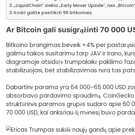
„LiquidChain“ siekia „Early Mover Upside“, nes „Bitcoin“
Kodėl galite pasitikėti 99 bitkoinais
Ar Bitcoin gali susigrąžinti 70 000 
Bitkoino brangimas beveik +4% per pastarąsias s
galimu taikos susitarimu tarp JAV ir Irano, kur
diagramoje atsidūrė trumpalaikė pakilimo fazė, t
stabilizuojasi, bet stabilizavimas nėra tas pat
Dabartinė parama yra 64 000–65 000 USD zonoje
absorbavo pardavimo spaudimą.
CoinGecko
struktūrinės paramos grupės sudaro apie 60 
70 000 USD, kai anksčiau šį mėnesį buvo pardav