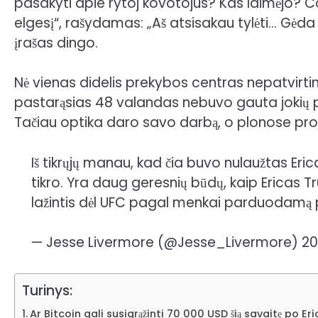
pasakyti apie rytoj kovotojus? Kas laimėjo? Corm
elgesį“, rašydamas: „Aš atsisakau tylėti… Gėda 
įrašas dingo.
Nė vienas didelis prekybos centras nepatvirtin
pastarąsias 48 valandas nebuvo gauta jokių 
Tačiau optika daro savo darbą, o plonose pro
Iš tikrųjų manau, kad čia buvo nulaužtas Er
tikro. Yra daug geresnių būdų, kaip Ericas 
lažintis dėl UFC pagal menkai parduodamą 
— Jesse Livermore (@Jesse_Livermore) 2026
Turinys:
Ar Bitcoin gali susigrąžinti 70 000 USD šią savaitę po 