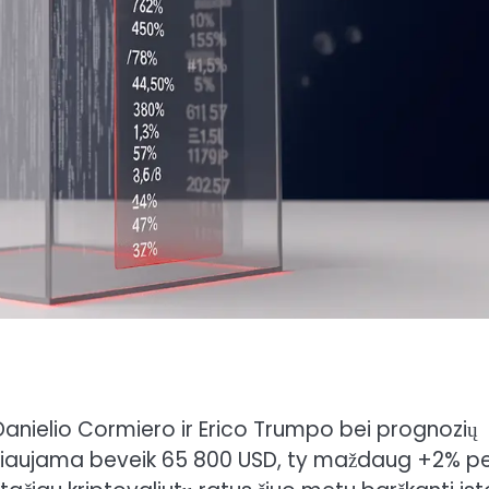
ko Danielio Cormiero ir Erico Trumpo bei prognozių
prekiaujama beveik 65 800 USD, ty maždaug +2% p