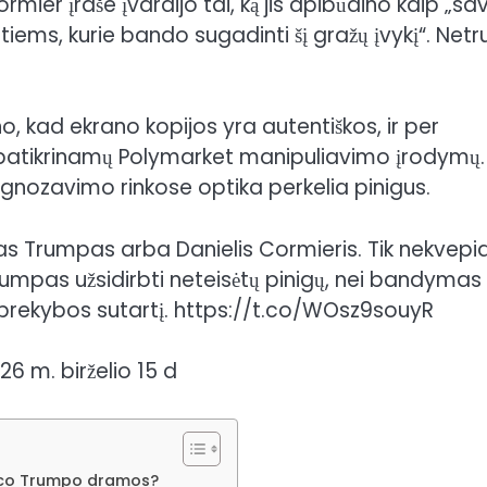
ier įraše įvardijo tai, ką jis apibūdino kaip „sav
tiems, kurie bando sugadinti šį gražų įvykį“. Netr
o, kad ekrano kopijos yra autentiškos, ir per
patikrinamų Polymarket manipuliavimo įrodymų.
gnozavimo rinkose optika perkelia pinigus.
icas Trumpas arba Danielis Cormieris. Tik nekvepi
Trumpas užsidirbti neteisėtų pinigų, nei bandymas
prekybos sutartį. https://t.co/WOsz9souyR
 m. birželio 15 d
Erico Trumpo dramos?