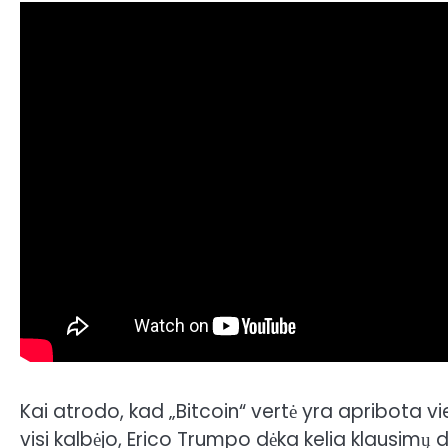
Kai atrodo, kad „Bitcoin“ vertė yra apribota vi
visi kalbėjo, Erico Trumpo dėka kelia klausimų dė