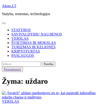
Skip
Akras.LT
to
Statyba, remontas, technologijos
content
STATYBOS
SAVIVALDYBIŲ NAUJIENOS
VERSLAS
ŠVIETIMAS IR MOKSLAS
TURIZMAS IR KELIONĖS
KRIPTOTURTAS
PASLAUGOS
Ieškoti:
Prenumeruoti
Žyma:
uždaro
VERSLAS