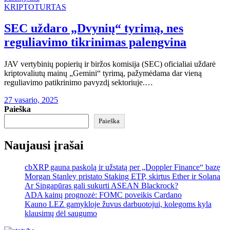
KRIPTOTURTAS
SEC uždaro „Dvynių“ tyrimą, nes
reguliavimo tikrinimas palengvina
JAV vertybinių popierių ir biržos komisija (SEC) oficialiai uždarė
kriptovaliutų mainų „Gemini“ tyrimą, pažymėdama dar vieną
reguliavimo patikrinimo pavyzdį sektoriuje.…
27 vasario, 2025
Paieška
Paieška
Naujausi įrašai
cbXRP gauna paskolą ir užstatą per „Doppler Finance“ bazę
Morgan Stanley pristato Staking ETP, skirtus Ether ir Solana
Ar Singapūras gali sukurti ASEAN Blackrock?
ADA kainų prognozė: FOMC poveikis Cardano
Kauno LEZ gamykloje žuvus darbuotojui, kolegoms kyla
klausimų dėl saugumo