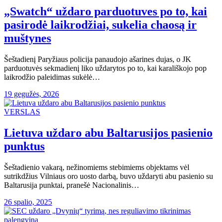
„Swatch“ uždaro parduotuves po to, kai
pasirodė laikrodžiai, sukelia chaosą ir
muštynes
Šeštadienį Paryžiaus policija panaudojo ašarines dujas, o JK
parduotuvės sekmadienį liko uždarytos po to, kai karališkojo pop
laikrodžio paleidimas sukėlė…
19 gegužės, 2026
VERSLAS
Lietuva uždaro abu Baltarusijos pasienio
punktus
Šeštadienio vakarą, nežinomiems stebimiems objektams vėl
sutrikdžius Vilniaus oro uosto darbą, buvo uždaryti abu pasienio su
Baltarusija punktai, pranešė Nacionalinis…
26 spalio, 2025