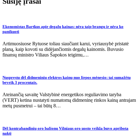
įrašų
Susiję įrašai
Ekonomistas Bartkus apie degalų kainas: nėra taip brangu ir nėra ko
panikuoti
Artimuosiuose Rytuose toliau siaučiant karui, vyriausybė pristatė
planą, kaip kovoti su didėjančiomis degalų kainomis. Buvusio
finansų ministro Viliaus Šapokos teigimu,…
Nuspręstų dėl didmeninių elektros kainų nuo liepos mėnesio: tai sumažėtų
beveik 3 procentais.
Ateinančią savaitę Valstybinė energetikos reguliavimo taryba
(VERT) ketina nustatyti numatomą didmeninę rinkos kainą antrajam
metų pusmetrui – tai būtų 8…
Dėl kontrabandinių oro balionų Vilniaus oro uosto veikla buvo apribota
naktį