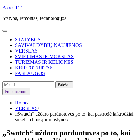
Skip
Akras.LT
to
Statyba, remontas, technologijos
content
STATYBOS
SAVIVALDYBIŲ NAUJIENOS
VERSLAS
ŠVIETIMAS IR MOKSLAS
TURIZMAS IR KELIONĖS
KRIPTOTURTAS
PASLAUGOS
Ieškoti:
Prenumeruoti
Home
VERSLAS
„Swatch“ uždaro parduotuves po to, kai pasirodė laikrodžiai,
sukelia chaosą ir muštynes
„Swatch“ uždaro parduotuves po to, kai