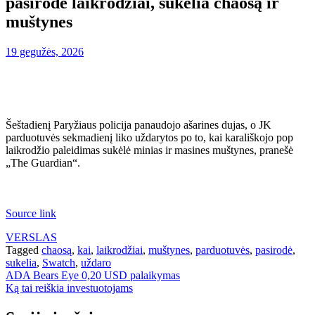
pasirodė laikrodžiai, sukelia chaosą ir
muštynes
19 gegužės, 2026
Šeštadienį Paryžiaus policija panaudojo ašarines dujas, o JK
parduotuvės sekmadienį liko uždarytos po to, kai karališkojo pop
laikrodžio paleidimas sukėlė minias ir masines muštynes, pranešė
„The Guardian“.
Source link
VERSLAS
Tagged
chaosą
,
kai
,
laikrodžiai
,
muštynes
,
parduotuvės
,
pasirodė
,
sukelia
,
Swatch
,
uždaro
Navigacija
ADA Bears Eye 0,20 USD palaikymas
Ką tai reiškia investuotojams
tarp