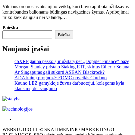
Vilniaus oro uostas atnaujino veiklą, kuri buvo apribota užfiksavus
kontrabandos balionams būdingas navigacines žymas. Apribojimai
truko kiek daugiau nei valandą.…
Paieška
Paieška
Naujausi įrašai
cbXRP gauna paskolą ir užstatą per „Doppler Finance“ bazę
Morgan Stanley pristato Staking ETP, skirtus Ether ir Solana
Ar Singapūras gali sukurti ASEAN Blackrock?
ADA kainų prognozė: FOMC poveikis Cardano
Kauno LEZ gamykloje žuvus darbuotojui, kolegoms kyla
klausimų dėl saugumo
Akras
–
WEBSTUDIO.LT © SKAITMENINIO MARKETINGO
tai
PASLAUGOS. SEO tekstų rašymas, turinio kūrimas, straipsnių