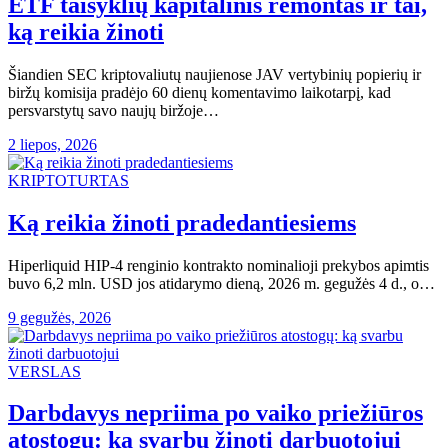
ETF taisyklių kapitalinis remontas ir tai,
ką reikia žinoti
Šiandien SEC kriptovaliutų naujienose JAV vertybinių popierių ir
biržų komisija pradėjo 60 dienų komentavimo laikotarpį, kad
persvarstytų savo naujų biržoje…
2 liepos, 2026
KRIPTOTURTAS
Ką reikia žinoti pradedantiesiems
Hiperliquid HIP-4 renginio kontrakto nominalioji prekybos apimtis
buvo 6,2 mln. USD jos atidarymo dieną, 2026 m. gegužės 4 d., o…
9 gegužės, 2026
VERSLAS
Darbdavys nepriima po vaiko priežiūros
atostogų: ką svarbu žinoti darbuotojui