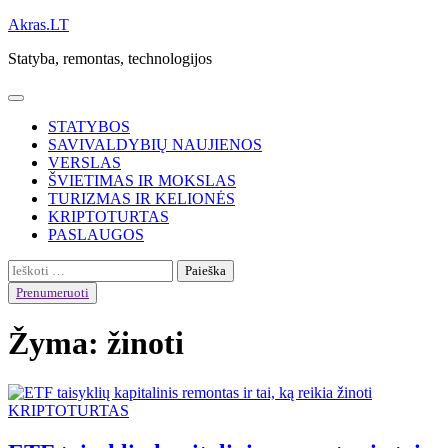
Skip
Akras.LT
to
Statyba, remontas, technologijos
content
STATYBOS
SAVIVALDYBIŲ NAUJIENOS
VERSLAS
ŠVIETIMAS IR MOKSLAS
TURIZMAS IR KELIONĖS
KRIPTOTURTAS
PASLAUGOS
Ieškoti:
Prenumeruoti
Žyma:
žinoti
KRIPTOTURTAS