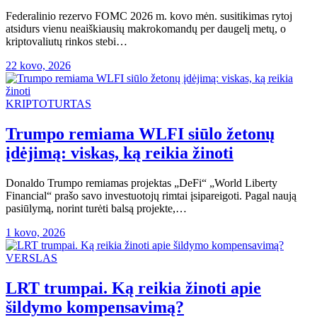
Federalinio rezervo FOMC 2026 m. kovo mėn. susitikimas rytoj
atsidurs vienu neaiškiausių makrokomandų per daugelį metų, o
kriptovaliutų rinkos stebi…
22 kovo, 2026
KRIPTOTURTAS
Trumpo remiama WLFI siūlo žetonų
įdėjimą: viskas, ką reikia žinoti
Donaldo Trumpo remiamas projektas „DeFi“ „World Liberty
Financial“ prašo savo investuotojų rimtai įsipareigoti. Pagal naują
pasiūlymą, norint turėti balsą projekte,…
1 kovo, 2026
VERSLAS
LRT trumpai. Ką reikia žinoti apie
šildymo kompensavimą?