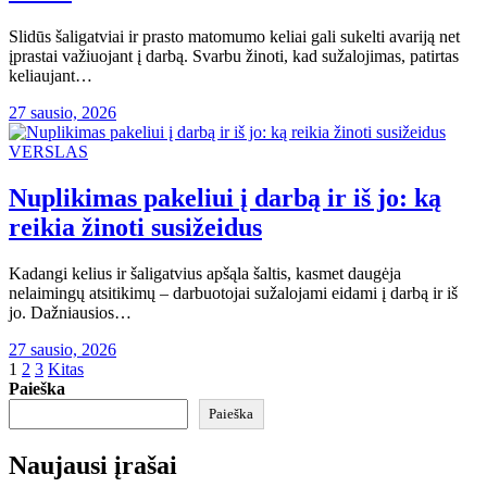
Slidūs šaligatviai ir prasto matomumo keliai gali sukelti avariją net
įprastai važiuojant į darbą. Svarbu žinoti, kad sužalojimas, patirtas
keliaujant…
27 sausio, 2026
VERSLAS
Nuplikimas pakeliui į darbą ir iš jo: ką
reikia žinoti susižeidus
Kadangi kelius ir šaligatvius apšąla šaltis, kasmet daugėja
nelaimingų atsitikimų – darbuotojai sužalojami eidami į darbą ir iš
jo. Dažniausios…
27 sausio, 2026
Įrašų
1
2
3
Kitas
Paieška
puslapiavimas
Paieška
Naujausi įrašai