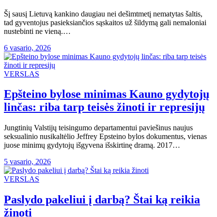
Šį sausį Lietuvą kankino daugiau nei dešimtmetį nematytas šaltis,
tad gyventojus pasieksiančios sąskaitos už šildymą gali nemaloniai
nustebinti ne vieną.…
6 vasario, 2026
VERSLAS
Epšteino bylose minimas Kauno gydytojų
linčas: riba tarp teisės žinoti ir represijų
Jungtinių Valstijų teisingumo departamentui paviešinus naujus
seksualinio nusikaltėlio Jeffrey Epsteino bylos dokumentus, vienas
juose minimų gydytojų išgyvena išskirtinę dramą. 2017…
5 vasario, 2026
VERSLAS
Paslydo pakeliui į darbą? Štai ką reikia
žinoti