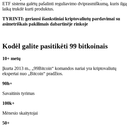
ETF sistema galėtų pašalinti reguliavimo dviprasmiškumą, kuris ilgą
laiką trukdė kurti produktus.
TYRINTI: geriausi išankstiniai kriptovaliutų pardavimai su
asimetriškais pakilimais dabartinėje rinkoje
Kodėl galite pasitikėti 99 bitkoinais
10+ metų
Įkurta 2013 m., „99Bitcoin“ komandos nariai yra kriptovaliutų
ekspertai nuo „Bitcoin“ pradžios.
90h+
Savaitinis tyrimas
100k+
Mėnesio skaitytojai
50+