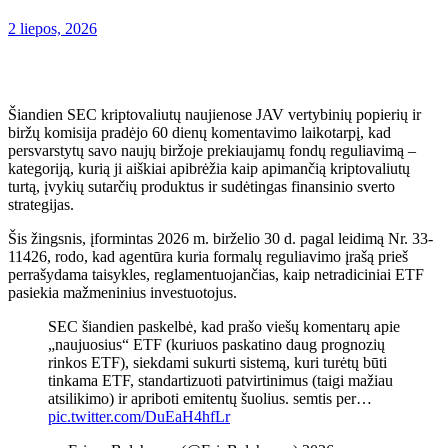
2 liepos, 2026
Šiandien SEC kriptovaliutų naujienose JAV vertybinių popierių ir
biržų komisija pradėjo 60 dienų komentavimo laikotarpį, kad
persvarstytų savo naujų biržoje prekiaujamų fondų reguliavimą –
kategoriją, kurią ji aiškiai apibrėžia kaip apimančią kriptovaliutų
turtą, įvykių sutarčių produktus ir sudėtingas finansinio sverto
strategijas.
Šis žingsnis, įformintas 2026 m. birželio 30 d. pagal leidimą Nr. 33-
11426, rodo, kad agentūra kuria formalų reguliavimo įrašą prieš
perrašydama taisykles, reglamentuojančias, kaip netradiciniai ETF
pasiekia mažmeninius investuotojus.
SEC šiandien paskelbė, kad prašo viešų komentarų apie
„naujuosius“ ETF (kuriuos paskatino daug prognozių
rinkos ETF), siekdami sukurti sistemą, kuri turėtų būti
tinkama ETF, standartizuoti patvirtinimus (taigi mažiau
atsilikimo) ir apriboti emitentų šuolius. semtis per…
pic.twitter.com/DuEaH4hfLr