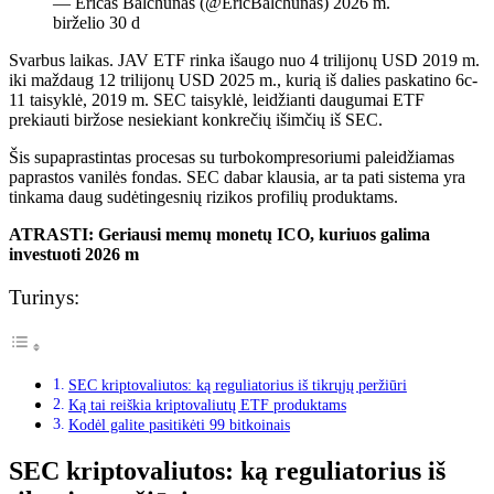
— Ericas Balchunas (@EricBalchunas) 2026 m.
birželio 30 d
Svarbus laikas. JAV ETF rinka išaugo nuo 4 trilijonų USD 2019 m.
iki maždaug 12 trilijonų USD 2025 m., kurią iš dalies paskatino 6c-
11 taisyklė, 2019 m. SEC taisyklė, leidžianti daugumai ETF
prekiauti biržose nesiekiant konkrečių išimčių iš SEC.
Šis supaprastintas procesas su turbokompresoriumi paleidžiamas
paprastos vanilės fondas. SEC dabar klausia, ar ta pati sistema yra
tinkama daug sudėtingesnių rizikos profilių produktams.
ATRASTI: Geriausi memų monetų ICO, kuriuos galima
investuoti 2026 m
Turinys:
SEC kriptovaliutos: ką reguliatorius iš tikrųjų peržiūri
Ką tai reiškia kriptovaliutų ETF produktams
Kodėl galite pasitikėti 99 bitkoinais
SEC kriptovaliutos: ką reguliatorius iš