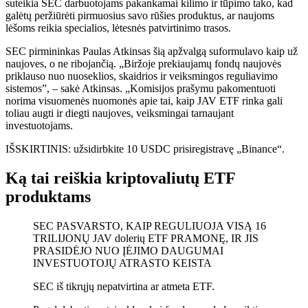
suteikia SEC darbuotojams pakankamai kilimo ir tūpimo tako, kad
galėtų peržiūrėti pirmuosius savo rūšies produktus, ar naujoms
lėšoms reikia specialios, lėtesnės patvirtinimo trasos.
SEC pirmininkas Paulas Atkinsas šią apžvalgą suformulavo kaip už
naujoves, o ne ribojančią. „Biržoje prekiaujamų fondų naujovės
priklauso nuo nuoseklios, skaidrios ir veiksmingos reguliavimo
sistemos”, – sakė Atkinsas. „Komisijos prašymu pakomentuoti
norima visuomenės nuomonės apie tai, kaip JAV ETF rinka gali
toliau augti ir diegti naujoves, veiksmingai tarnaujant
investuotojams.
IŠSKIRTINIS: užsidirbkite 10 USDC prisiregistravę „Binance“.
Ką tai reiškia kriptovaliutų ETF
produktams
SEC PASVARSTO, KAIP REGULIUOJA VISĄ 16
TRILIJONŲ JAV dolerių ETF PRAMONĘ, IR JIS
PRASIDĖJO NUO ĮĖJIMO DAUGUMAI
INVESTUOTOJŲ ATRASTO KEISTA
SEC iš tikrųjų nepatvirtina ar atmeta ETF.