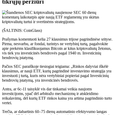
tikrųjų peržiūri
(ŠALTINIS: CoinGlass)
Prašymas komentuoti kelia 27 klausimus trijose pagrindinėse srityse.
Pirma, nesvarbu, ar fondai, turintys ne vertybinį turtą, pagalvokite
apie prekėms klasifikuojamus Bitcoin ar kitus kriptovaliutų žetonus,
vis tiek yra investicinės bendrovės pagal 1940 m. Investicinių
bendrovių įstatymą.
Pačios SEC paraiškoje tiesiogiai teigiama: „Rinkos dalyviai iškėlė
klausimus, ar nauji ETF, kurių pagrindinė investavimo strategija yra
investuoti į turtą, kuris nėra vertybiniai popieriai pagal Investicinių
bendrovių įstatymą, yra investicinės bendrovės.
Antra, ar 6c-11 taisyklė vis dar tinkamai veikia naujoms
investicijoms, ypač dėl arbitražo mechanizmų ir atskleidimo
reikalavimų, dėl kurių ETF rinkos kaina yra artima pagrindinio turto
vertei.
Trečia, ar dabartinis 60–75 dienų automatinio efektyvumo langas