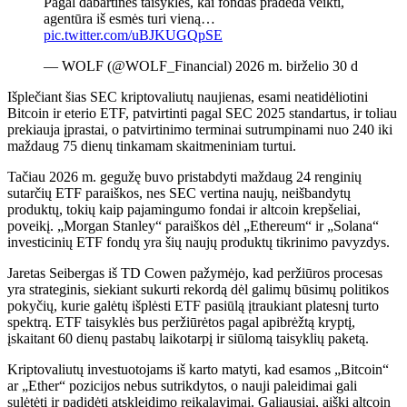
Pagal dabartines taisykles, kai fondas pradeda veikti,
agentūra iš esmės turi vieną…
pic.twitter.com/uBJKUGQpSE
— WOLF (@WOLF_Financial) 2026 m. birželio 30 d
Išplečiant šias SEC kriptovaliutų naujienas, esami neatidėliotini
Bitcoin ir eterio ETF, patvirtinti pagal SEC 2025 standartus, ir toliau
prekiauja įprastai, o patvirtinimo terminai sutrumpinami nuo 240 iki
maždaug 75 dienų tinkamam skaitmeniniam turtui.
Tačiau 2026 m. gegužę buvo pristabdyti maždaug 24 renginių
sutarčių ETF paraiškos, nes SEC vertina naujų, neišbandytų
produktų, tokių kaip pajamingumo fondai ir altcoin krepšeliai,
poveikį. „Morgan Stanley“ paraiškos dėl „Ethereum“ ir „Solana“
investicinių ETF fondų yra šių naujų produktų tikrinimo pavyzdys.
Jaretas Seibergas iš TD Cowen pažymėjo, kad peržiūros procesas
yra strateginis, siekiant sukurti rekordą dėl galimų būsimų politikos
pokyčių, kurie galėtų išplėsti ETF pasiūlą įtraukiant platesnį turto
spektrą. ETF taisyklės bus peržiūrėtos pagal apibrėžtą kryptį,
įskaitant 60 dienų pastabų laikotarpį ir siūlomą taisyklių paketą.
Kriptovaliutų investuotojams iš karto matyti, kad esamos „Bitcoin“
ar „Ether“ pozicijos nebus sutrikdytos, o nauji paleidimai gali
sulėtėti ir padidėti atskleidimo reikalavimai. Galiausiai, aiški altcoin