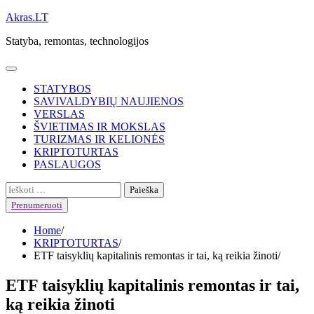
Skip
Akras.LT
to
Statyba, remontas, technologijos
content
STATYBOS
SAVIVALDYBIŲ NAUJIENOS
VERSLAS
ŠVIETIMAS IR MOKSLAS
TURIZMAS IR KELIONĖS
KRIPTOTURTAS
PASLAUGOS
Ieškoti:
Prenumeruoti
Home
KRIPTOTURTAS
ETF taisyklių kapitalinis remontas ir tai, ką reikia žinoti
ETF taisyklių kapitalinis remontas ir tai,
ką reikia žinoti