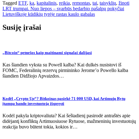
Tagged
ETF
,
ką
,
kapitalinis
,
reikia
,
remontas
,
tai
,
taisyklių
,
žinoti
Navigacija
LRT trumpai. Nuo liepos – svarbūs bedarbio pašalpų pokyčiai
Lietuviškoje kūdikių tyrėje rastas kaulo gabalas
tarp
įrašų
Susiję įrašai
„Bitcoin“ petnešos kaip maitinami signalai dalijasi
Kas šiandien vyksta su Powell kalba? Kai dulkės nusistovi iš
FOMC, Federalinių rezervų pirmininko Jerome’o Powello kalba
šiandien Didžiojo Apvaizdos…
Kodėl „Crypto Up“? Bitkoinas pasiekė 71 000 USD, kai Artimųjų Rytų
įtampa bando investuotoją išspręsti
Kodėl pakyla kriptovaliuta? Kai šeštadienį pasirodė antraštės apie
didėjantį konfliktą Artimuosiuose Rytuose, mažmeninių investuotojų
reakcija buvo būtent tokia, kokios ir…