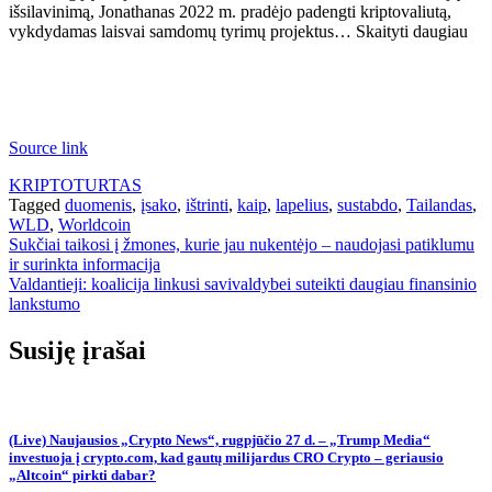
išsilavinimą, Jonathanas 2022 m. pradėjo padengti kriptovaliutą,
vykdydamas laisvai samdomų tyrimų projektus… Skaityti daugiau
Source link
KRIPTOTURTAS
Tagged
duomenis
,
įsako
,
ištrinti
,
kaip
,
lapelius
,
sustabdo
,
Tailandas
,
WLD
,
Worldcoin
Navigacija
Sukčiai taikosi į žmones, kurie jau nukentėjo – naudojasi patiklumu
ir surinkta informacija
tarp
Valdantieji: koalicija linkusi savivaldybei suteikti daugiau finansinio
įrašų
lankstumo
Susiję įrašai
(Live) Naujausios „Crypto News“, rugpjūčio 27 d. – „Trump Media“
investuoja į crypto.com, kad gautų milijardus CRO Crypto – geriausio
„Altcoin“ pirkti dabar?