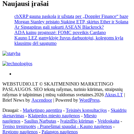
Naujausi įrašai
cbXRP gauna paskolą ir užstatą per „Doppler Finance“ bazę
Morgan Stanley pristato Staking ETP, skirtus Ether ir Solana
Ar Singapūras gali sukurti ASEAN Blackrock?
ADA kainų prognozė: FOMC poveikis Cardano
Kauno LEZ gamykloje žuvus darbuotojui, kolegoms kyla
klausimų dėl saugumo
Akras
–
WEBSTUDIO.LT © SKAITMENINIO MARKETINGO
tai
PASLAUGOS. SEO tekstų rašymas, turinio kūrimas, straipsnių
žemės
rašymas ir talpinimas į mūsų valdomas svetaines.2026
Akras.LT
|
ploto
Brief News by
Ascendoor
| Powered by
WordPress
.
matavimo
vienetas-
Draugai: -
Marketingo agentūra
-
Teisinės konsultacijos
-
Skaidrių
Pagrindinis
skenavimas
-
Klaipedos miesto naujienos
-
Miesto
naujienos
-
Saulius Narbutas
-
Įvaizdžio kūrimas
-
Veidoskaita
-
Teniso treniruotės
- Pranešimai spaudai -
Kauno naujienos
-
Regionų naujienos
-
Palangos naujienos