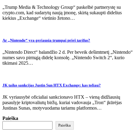
„Trump Media & Technology Group“ paskelbė partnerystę su
crypto.com, kad sudarytų naują įmonę, skirtą sukaupti didelius
kiekius „Exchange“ vietinio žetono…
Ar „Nintendo“ yra geriausia trumpai prieš tarifus?
„Nintendo Direct“ balandžio 2 d. Per beveik dešimtmetį „Nintendo“
numes savo pirmąją didelę konsolę. „Nintendo Switch 2“, kurio
tikimasi 2025…
JK taiko sankcijas Justin Sun HTX Exchange: kas toliau?
JK vyriausybė oficialiai sankcionavo HTX – vieną didžiausių
pasaulyje kriptovaliutų biržų, kuriai vadovauja „Tron“ įkūrėjas
Justinas Sunas, motyvuodama tariamu platformos…
Paieška
Paieška