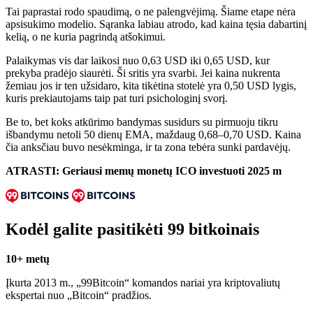
Tai paprastai rodo spaudimą, o ne palengvėjimą. Šiame etape nėra
apsisukimo modelio. Sąranka labiau atrodo, kad kaina tęsia dabartinį
kelią, o ne kuria pagrindą atšokimui.
Palaikymas vis dar laikosi nuo 0,63 USD iki 0,65 USD, kur
prekyba pradėjo siaurėti. Ši sritis yra svarbi. Jei kaina nukrenta
žemiau jos ir ten užsidaro, kita tikėtina stotelė yra 0,50 USD lygis,
kuris prekiautojams taip pat turi psichologinį svorį.
Be to, bet koks atkūrimo bandymas susidurs su pirmuoju tikru
išbandymu netoli 50 dienų EMA, maždaug 0,68–0,70 USD. Kaina
čia anksčiau buvo nesėkminga, ir ta zona tebėra sunki pardavėjų.
ATRASTI:
Geriausi memų monetų ICO investuoti 2025 m
Kodėl galite pasitikėti 99 bitkoinais
10+ metų
Įkurta 2013 m., „99Bitcoin“ komandos nariai yra kriptovaliutų
ekspertai nuo „Bitcoin“ pradžios.