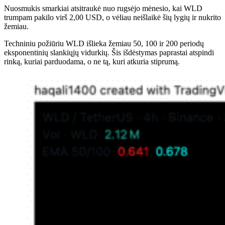
Nuosmukis smarkiai atsitraukė nuo rugsėjo mėnesio, kai WLD
trumpam pakilo virš 2,00 USD, o vėliau neišlaikė šių lygių ir nukrito
žemiau.
Techniniu požiūriu WLD išlieka žemiau 50, 100 ir 200 periodų
eksponentinių slankiųjų vidurkių. Šis išdėstymas paprastai atspindi
rinką, kuriai parduodama, o ne tą, kuri atkuria stiprumą.