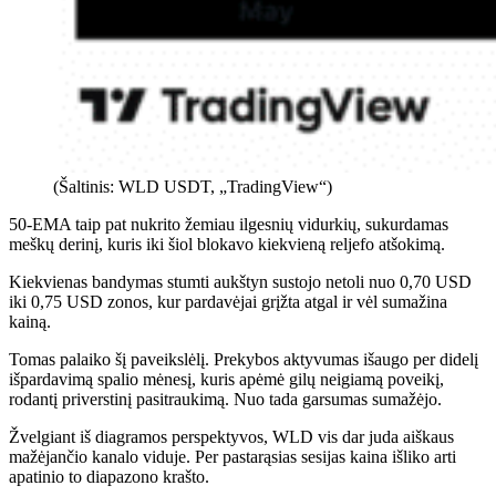
(Šaltinis: WLD USDT, „TradingView“)
50-EMA taip pat nukrito žemiau ilgesnių vidurkių, sukurdamas
meškų derinį, kuris iki šiol blokavo kiekvieną reljefo atšokimą.
Kiekvienas bandymas stumti aukštyn sustojo netoli nuo 0,70 USD
iki 0,75 USD zonos, kur pardavėjai grįžta atgal ir vėl sumažina
kainą.
Tomas palaiko šį paveikslėlį. Prekybos aktyvumas išaugo per didelį
išpardavimą spalio mėnesį, kuris apėmė gilų neigiamą poveikį,
rodantį priverstinį pasitraukimą. Nuo tada garsumas sumažėjo.
Žvelgiant iš diagramos perspektyvos, WLD vis dar juda aiškaus
mažėjančio kanalo viduje. Per pastarąsias sesijas kaina išliko arti
apatinio to diapazono krašto.