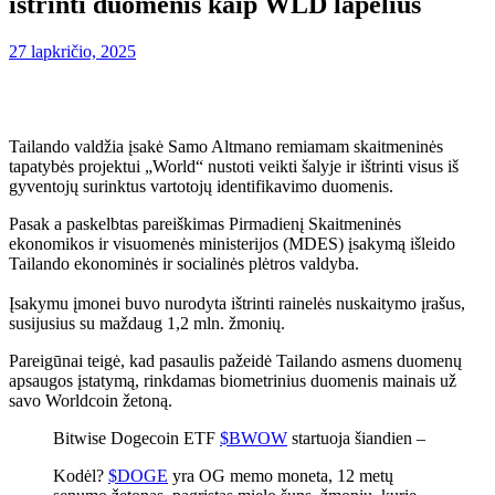
ištrinti duomenis kaip WLD lapelius
27 lapkričio, 2025
Tailando valdžia įsakė Samo Altmano remiamam skaitmeninės
tapatybės projektui „World“ nustoti veikti šalyje ir ištrinti visus iš
gyventojų surinktus vartotojų identifikavimo duomenis.
Pasak a
paskelbtas pareiškimas
Pirmadienį Skaitmeninės
ekonomikos ir visuomenės ministerijos (MDES) įsakymą išleido
Tailando ekonominės ir socialinės plėtros valdyba.
Įsakymu įmonei buvo nurodyta ištrinti rainelės nuskaitymo įrašus,
susijusius su maždaug 1,2 mln. žmonių.
Pareigūnai teigė, kad pasaulis pažeidė Tailando asmens duomenų
apsaugos įstatymą, rinkdamas biometrinius duomenis mainais už
savo Worldcoin žetoną.
Bitwise Dogecoin ETF
$BWOW
startuoja šiandien –
Kodėl?
$DOGE
yra OG memo moneta, 12 metų