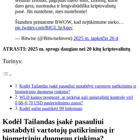
senumo žetonas, pagrįstas mielo šuns, žmonių, kurie
daro gera, nuotrauka ir lengvabūdiška kriptovaliutų
pusė. Jūs nustebote, mes nustebome!
Šiandien pristatome BWOW, kad neįtikintume nieko…
pic.twitter.com/BfGL3pAqec
— Bitwise (@BitwiseInvest)
2025 m. lapkričio 26 d
ATRASTI:
2025 m. sprogs daugiau nei 20 kitų kriptovaliutų
Turinys:
Kodėl Tailandas įsakė pasauliui sustabdyti vartotojų patikrinimą ir
biometrinių duomenų rinkimą?
WLD kainos prognozė: ar pirkėjai gali susigrąžinti kontrolę virš
0,68–0,70 USD pasipriešinimo zonos?
Kodėl galite pasitikėti 99 bitkoinais
Kodėl Tailandas įsakė pasauliui
sustabdyti vartotojų patikrinimą ir
biometrinių duomenų rinkimą?