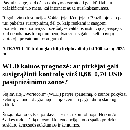
Pasaulis teigė, kad dėl sustabdymo vartotojai gali būti labiau
pažeidžiami tuo metu, kai internete auga nusikalstamumas.
Reguliavimo institucijos Vokietijoje, Kenijoje ir Brazilijoje taip pat
turi
pakeltas
susirūpinimą dėl to, kaip renkami ir saugomi
biometriniai duomenys.
Tose šalyse valdžios institucijos perspėjo,
kad netinkamas tokių duomenų tvarkymas gali sukelti pavojų
vartotojų privatumui ir saugumui.
ATRASTI:
10 ir daugiau kitų kriptovaliutų iki 100 kartų 2025
m
WLD kainos prognozė: ar pirkėjai gali
susigrąžinti kontrolę virš 0,68–0,70 USD
pasipriešinimo zonos?
Šią savaitę „Worldcoin“ (WLD) patyrė spaudimą, o kainos pokyčiai
keturių valandų diagramoje įstrigo žemiau pagrindinių slankiųjų
vidurkių.
Ši sąranka rodo, kad pardavėjai vis dar kontroliuoja. Heikin Ashi
žvakės rodo aiškią nuosmukio tendenciją – nuo ​​spalio pradžios
susidaro žemesnės aukštumos ir žemumos.