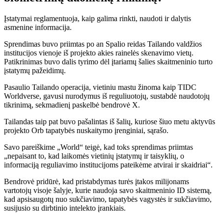
Įstatymai reglamentuoja, kaip galima rinkti, naudoti ir dalytis
asmenine informacija.
Sprendimas buvo priimtas po an
Spalio reidas
Tailando valdžios
institucijos vienoje iš projekto akies rainelės skenavimo vietų.
Patikrinimas buvo dalis tyrimo dėl įtariamų šalies skaitmeninio turto
įstatymų pažeidimų.
Pasaulio Tailando operacija, vietiniu mastu žinoma kaip TIDC
Worldverse, gavusi nurodymus iš reguliuotojų, sustabdė naudotojų
tikrinimą, sekmadienį paskelbė bendrovė X.
Tailandas taip pat buvo
pašalintas
iš šalių, kuriose šiuo metu aktyvūs
projekto Orb tapatybės nuskaitymo įrenginiai, sąrašo.
Savo pareiškime „World“ teigė, kad toks sprendimas priimtas
„nepaisant to, kad laikomės vietinių įstatymų ir taisyklių, o
informaciją reguliavimo institucijoms pateikėme atvirai ir skaidriai“.
Bendrovė pridūrė, kad pristabdymas turės įtakos milijonams
vartotojų visoje šalyje, kurie naudoja savo skaitmeninio ID sistemą,
kad apsisaugotų nuo sukčiavimo, tapatybės vagystės ir sukčiavimo,
susijusio su dirbtinio intelekto įrankiais.