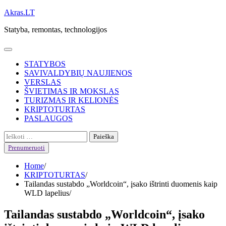
Skip
Akras.LT
to
Statyba, remontas, technologijos
content
STATYBOS
SAVIVALDYBIŲ NAUJIENOS
VERSLAS
ŠVIETIMAS IR MOKSLAS
TURIZMAS IR KELIONĖS
KRIPTOTURTAS
PASLAUGOS
Ieškoti:
Prenumeruoti
Home
KRIPTOTURTAS
Tailandas sustabdo „Worldcoin“, įsako ištrinti duomenis kaip
WLD lapelius
Tailandas sustabdo „Worldcoin“, įsako