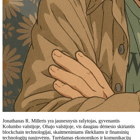
Jonathanas R. Milleris yra jaunesnysis rašytojas, gyvenantis
Kolumbo valstijoje, Ohajo valstijoje, vis daugiau dėmesio skiriantis
blockchain technologijai, skaitmeniniams ištekliams ir finansinių
technologijų naujovėms. Turėdamas ekonomikos ir komunikacijų