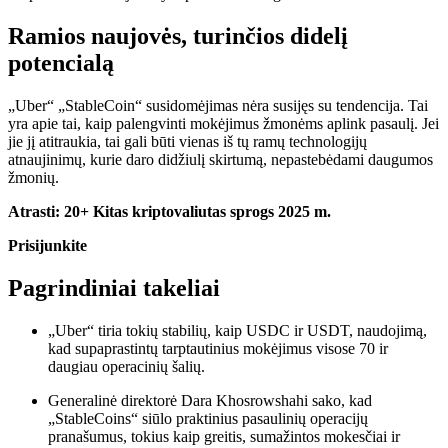
Ramios naujovės, turinčios didelį
potencialą
„Uber“ „StableCoin“ susidomėjimas nėra susijęs su tendencija. Tai
yra apie tai, kaip palengvinti mokėjimus žmonėms
aplink pasaulį
. Jei
jie jį atitraukia, tai gali būti vienas iš tų ramų technologijų
atnaujinimų, kurie daro didžiulį skirtumą, nepastebėdami daugumos
žmonių.
Atrasti:
20+ Kitas kriptovaliutas sprogs 2025 m.
Prisijunkite
Pagrindiniai takeliai
„Uber“ tiria tokių stabilių, kaip USDC ir USDT, naudojimą,
kad supaprastintų tarptautinius mokėjimus visose 70 ir
daugiau operacinių šalių.
Generalinė direktorė Dara Khosrowshahi sako, kad
„StableCoins“ siūlo praktinius pasaulinių operacijų
pranašumus, tokius kaip greitis, sumažintos mokesčiai ir