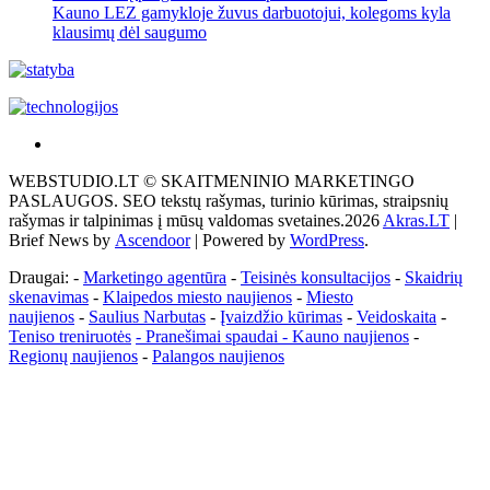
Kauno LEZ gamykloje žuvus darbuotojui, kolegoms kyla
klausimų dėl saugumo
Akras
–
WEBSTUDIO.LT © SKAITMENINIO MARKETINGO
tai
PASLAUGOS. SEO tekstų rašymas, turinio kūrimas, straipsnių
žemės
rašymas ir talpinimas į mūsų valdomas svetaines.2026
Akras.LT
|
ploto
Brief News by
Ascendoor
| Powered by
WordPress
.
matavimo
vienetas-
Draugai: -
Marketingo agentūra
-
Teisinės konsultacijos
-
Skaidrių
Pagrindinis
skenavimas
-
Klaipedos miesto naujienos
-
Miesto
naujienos
-
Saulius Narbutas
-
Įvaizdžio kūrimas
-
Veidoskaita
-
Teniso treniruotės
- Pranešimai spaudai -
Kauno naujienos
-
Regionų naujienos
-
Palangos naujienos