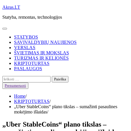
Skip
Akras.LT
to
Statyba, remontas, technologijos
content
STATYBOS
SAVIVALDYBIŲ NAUJIENOS
VERSLAS
ŠVIETIMAS IR MOKSLAS
TURIZMAS IR KELIONĖS
KRIPTOTURTAS
PASLAUGOS
Ieškoti:
Prenumeruoti
Home
KRIPTOTURTAS
„Uber StableCoins“ plano tikslas – sumažinti pasaulines
mokėjimo išlaidas
„Uber StableCoins“ plano tikslas –