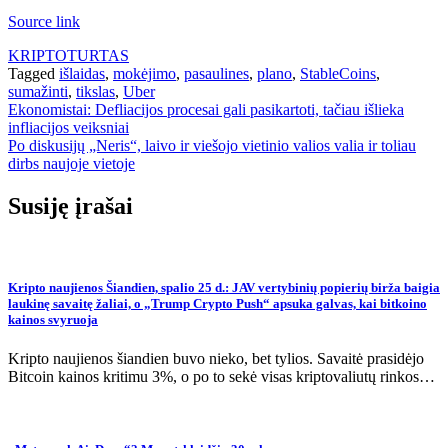
Source link
KRIPTOTURTAS
Tagged
išlaidas
,
mokėjimo
,
pasaulines
,
plano
,
StableCoins
,
sumažinti
,
tikslas
,
Uber
Navigacija
Ekonomistai: Defliacijos procesai gali pasikartoti, tačiau išlieka
infliacijos veiksniai
tarp
Po diskusijų „Neris“, laivo ir viešojo vietinio valios valia ir toliau
įrašų
dirbs naujoje vietoje
Susiję įrašai
Kripto naujienos Šiandien, spalio 25 d.: JAV vertybinių popierių birža baigia
laukinę savaitę žaliai, o „Trump Crypto Push“ apsuka galvas, kai bitkoino
kainos svyruoja
Kripto naujienos šiandien buvo nieko, bet tylios. Savaitė prasidėjo
Bitcoin kainos kritimu 3%, o po to sekė visas kriptovaliutų rinkos…