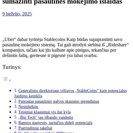
sumažinti pasaulines mokėjimo išlaidas
9 birželio, 2025
„Uber“ dabar tyrinėja
Stablecoins
Kaip būdas supaprastinti savo
pasaulinę mokėjimo sistemą. Tai gali atrodyti stebina iš „Rideshare“
kompanijos, tačiau kai jūs kalbate apie pinigus, tekančius per
dešimtis šalių, greitesnė ir pigesnė yra labai svarbu.
Turinys:
Generalinio direktoriaus vėliavos „StableCoins“ kaip potencialus
žaidimo keitiklis
Paprastas pasaulinio galvos skausmo sprendimas
Nesitikėkite
Teisiniai klausimai vis dar kyla
„Big Tech“ jau išbando vandenis
Ramios naujovės, turinčios didelį potencialą
Pagrindiniai takeliai