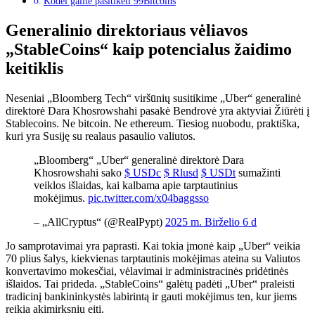
Kodėl galite pasitikėti 99Bitcoins
Generalinio direktoriaus vėliavos
„StableCoins“ kaip potencialus žaidimo
keitiklis
Neseniai „Bloomberg Tech“ viršūnių susitikime „Uber“ generalinė
direktorė Dara Khosrowshahi
pasakė
Bendrovė yra aktyviai
Žiūrėti į
Stablecoins.
Ne bitcoin. Ne ethereum. Tiesiog nuobodu, praktiška,
kuri
yra
Susiję su realaus pasaulio valiutos.
„Bloomberg“ „Uber“ generalinė direktorė Dara
Khosrowshahi sako
$ USDc
$ Rlusd
$ USDt
sumažinti
veiklos išlaidas, kai kalbama apie tarptautinius
mokėjimus.
pic.twitter.com/x04baggsso
– „AllCryptus“ (@RealPypt)
2025 m. Birželio 6 d
Jo samprotavimai yra paprasti.
Kai tokia įmonė kaip „Uber“ veikia
70 plius
šalys, kiekvienas tarptautinis mokėjimas
ateina su
Valiutos
konvertavimo mokesčiai, vėlavimai ir administracinės pridėtinės
išlaidos.
Tai prideda. „StableCoins“ galėtų padėti „Uber“ praleisti
tradicinį bankininkystės labirintą ir gauti mokėjimus ten, kur jiems
reikia akimirksniu eiti.