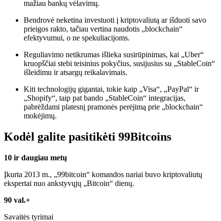
mažiau bankų vėlavimų.
Bendrovė neketina investuoti į kriptovaliutą ar išduoti savo
prieigos rakto, tačiau vertina naudotis „blockchain“
efektyvumui, o ne spekuliacijoms.
Reguliavimo netikrumas išlieka susirūpinimas, kai „Uber“
kruopščiai stebi teisinius pokyčius, susijusius su „StableCoin“
išleidimu ir atsargų reikalavimais.
Kiti technologijų gigantai, tokie kaip „Visa“, „PayPal“ ir
„Shopify“, taip pat bando „StableCoin“ integracijas,
pabrėždami platesnį pramonės perėjimą prie „blockchain“
mokėjimų.
Kodėl galite pasitikėti 99Bitcoins
10 ir daugiau metų
Įkurta 2013 m., „99bitcoin“ komandos nariai buvo kriptovaliutų
ekspertai nuo ankstyvųjų „Bitcoin“ dienų.
90 val.+
Savaitės tyrimai