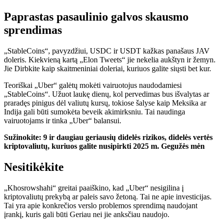
Paprastas pasaulinio galvos skausmo
sprendimas
„StableCoins“, pavyzdžiui, USDC ir USDT
kažkas panašaus
JAV
doleris.
Kiekvieną kartą „Elon Tweets“ jie nekelia aukštyn ir žemyn.
Jie
Dirbkite kaip skaitmeniniai doleriai, kuriuos galite siųsti bet kur.
Teoriškai „Uber“ galėtų mokėti vairuotojus naudodamiesi
„StableCoins“. Užuot laukę dienų, kol pervedimas bus išvalytas ar
praradęs pinigus dėl valiutų kursų, tokiose šalyse kaip Meksika ar
Indija gali būti sumokėta beveik akimirksniu. Tai naudinga
vairuotojams ir tinka „Uber“ balansui.
Sužinokite: 9 ir daugiau geriausių didelės rizikos, didelės vertės
kriptovaliutų, kuriuos galite nusipirkti 2025 m. Gegužės mėn
Nesitikėkite
„Khosrowshahi“ greitai paaiškino, kad „Uber“ nesigilina į
kriptovaliutų prekybą ar paleis savo žetoną. Tai ne apie investicijas.
Tai yra apie konkrečios verslo problemos sprendimą naudojant
įrankį, kuris
gali
būti
Geriau
nei jie anksčiau naudojo.