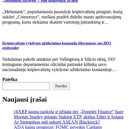
„Metamask AirDrop“? Mm atskleidžia 30 mln
„Metamask“, populiariausia pasaulyje kriptovaliutų piniginė, kurią
sukūrė „Consensys“, ruošiasi pradėti didelio masto apdovanojimų
programą, kuria siekiama skatinti vartotojų įsitraukimą ir…
Kriptovaliutų vykdymo užtikrinimo komanda išformuota, nes DOJ
atsitraukė
Siekdamas pakelti antakius per Vašingtoną ir Silicio slėnį, JAV
teisingumo departamentas oficialiai patraukė kištuką savo
nacionalinėje kriptovaliutų vykdymo užtikrinimo komandoje…
Paieška
Paieška
Naujausi įrašai
cbXRP gauna paskolą ir užstatą per „Doppler Finance“ bazę
Morgan Stanley pristato Staking ETP, skirtus Ether ir Solana
Ar Singapūras gali sukurti ASEAN Blackrock?
ADA kainų prognozė: FOMC poveikis Cardano