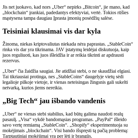
Jis net juokavo, kad nors „Uber“ nepirks „Bitcoin“, jie mano, kad
„blockchain“ įrankiai, padedantys efektyviai, vertė.
Tokios rūšies
mąstysena tampa
daugiau
Įprasta įmonių posėdžių salėse.
Teisiniai klausimai vis dar kyla
Žinoma, niekas kriptovaliutas niekada nėra paprastas. „StableCoin“
rinka vis dar yra tikrinama. JAV įstatymų leidėjai diskutuoja, kaip
juos reguliuoti, kas juos išleidžia ir ar reikia tikrinti ar apdrausti
rezervus.
„Uber“ čia žaidžia saugiai. Jie atidžiai stebi, o ne skaudžiai elgiasi.
Tai tikriausiai protinga, nes „StableCoins“ daugelyje vietų sėdi
legalioje pilkoje vietoje, ir vienas neteisingas žingsnis gali sukelti
netvarką, kurios jiems nereikia.
„Big Tech“ jau išbando vandenis
„Uber“ ne vienas stebi stabilius, kad būtų galima naudoti realų
pasaulį. „Visa“ vykdė bandomąsias programas. „PayPal“ išleido
savo vertę remiamą „StableCoin“. „Shopify“ eksperimentuoja su
mokėjimais „blockchain“. Visi bando išspręsti tą pačią problemą:
Tarptautiniai mokėjimai yra per lėti ir brangūs.