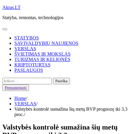
Skip
Akras.LT
to
Statyba, remontas, technologijos
content
STATYBOS
SAVIVALDYBIŲ NAUJIENOS
VERSLAS
ŠVIETIMAS IR MOKSLAS
TURIZMAS IR KELIONĖS
KRIPTOTURTAS
PASLAUGOS
Ieškoti:
Prenumeruoti
Home
VERSLAS
Valstybės kontrolė sumažina šių metų BVP prognozę iki 3,3
proc.
Valstybės kontrolė sumažina šių metų