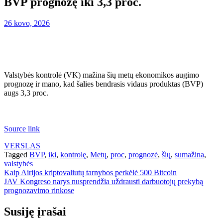
BVP prognozę iki 3,3 proc.
26 kovo, 2026
Valstybės kontrolė (VK) mažina šių metų ekonomikos augimo
prognozę ir mano, kad šalies bendrasis vidaus produktas (BVP)
augs 3,3 proc.
Source link
VERSLAS
Tagged
BVP
,
iki
,
kontrolę
,
Metų
,
proc
,
prognozė
,
šių
,
sumažina
,
valstybės
Navigacija
Kaip Airijos kriptovaliutų tarnybos perkėlė 500 Bitcoin
JAV Kongreso narys nusprendžia uždrausti darbuotojų prekybą
tarp
prognozavimo rinkose
įrašų
Susiję įrašai