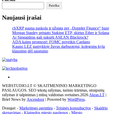
Paieška
Naujausi įrašai
cbXRP gauna paskolą ir užstatą per „Doppler Finance“ bazę
Morgan Stanley pristato Staking ETP, skirtus Ether ir Solana
Ar Singapūras gali sukurti ASEAN Blackrock?
ADA kainų prognozė: FOMC poveikis Cardano
Kauno LEZ gamykloje žuvus darbuotojui, kolegoms kyla
klausimų dėl saugumo
Akras
–
WEBSTUDIO.LT © SKAITMENINIO MARKETINGO
tai
PASLAUGOS. SEO tekstų rašymas, turinio kūrimas, straipsnių
žemės
rašymas ir talpinimas į mūsų valdomas svetaines.2026
Akras.LT
|
ploto
Brief News by
Ascendoor
| Powered by
WordPress
.
matavimo
vienetas-
Draugai: -
Marketingo agentūra
-
Teisinės konsultacijos
-
Skaidrių
Pagrindinis
skenavimas
-
Klaipedos miesto naujienos
-
Miesto