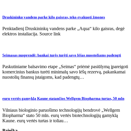
Druskininkų vandens parke kilo gaisras, teko evakuoti žmones
Penktadienį Druskininkų vandens parke „Aqua“ kilo gaisras, degė
elektros instaliacija. Source link
Seimasas nusprendė: bankai turės turėti savo lėšas nuostoliams padengti
Paskutiniame balsavimo etape „Seimas“ priėmė pasiūlymą įpareigoti
komercinius bankus turėti minimalų savo lėšų rezervą, pakankamai
nuostolių finansų įstaigoms, kad padengtų…
eurų vertės gamyklą Kaune statančios Wellgem Biopharma turtas, 50 mln
Vilniaus biologinio paruošimo technologijų bendrovė „Wellgem
Biopharma“ stato 50 mln. eurų vertės biotechnologijų gamyklą
Kaune. eurų vertės turtas ir toliau…
Paieška