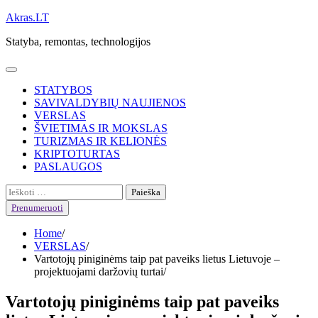
Skip
Akras.LT
to
Statyba, remontas, technologijos
content
STATYBOS
SAVIVALDYBIŲ NAUJIENOS
VERSLAS
ŠVIETIMAS IR MOKSLAS
TURIZMAS IR KELIONĖS
KRIPTOTURTAS
PASLAUGOS
Ieškoti:
Prenumeruoti
Home
VERSLAS
Vartotojų piniginėms taip pat paveiks lietus Lietuvoje –
projektuojami daržovių turtai
Vartotojų piniginėms taip pat paveiks