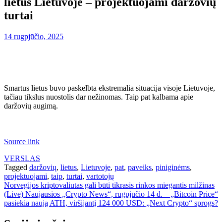
lietus Lietuvoje – projektuojami daržovių
turtai
14 rugpjūčio, 2025
Smartus lietus buvo paskelbta ekstremalia situacija visoje Lietuvoje,
tačiau tikslus nuostolis dar nežinomas. Taip pat kalbama apie
daržovių augimą.
Source link
VERSLAS
Tagged
daržovių
,
lietus
,
Lietuvoje
,
pat
,
paveiks
,
piniginėms
,
projektuojami
,
taip
,
turtai
,
vartotojų
Navigacija
Norvegijos kriptovaliutas gali būti tikrasis rinkos miegantis milžinas
(Live) Naujausios „Crypto News“, rugpjūčio 14 d. – „Bitcoin Price“
tarp
pasiekia naują ATH, viršijantį 124 000 USD: „Next Crypto“ sprogs?
įrašų