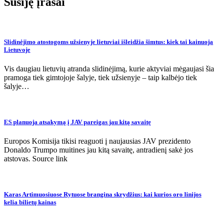
Susiję įrašai
Slidinėjimo atostogoms užsienyje lietuviai išleidžia šimtus: kiek tai kainuoja
Lietuvoje
Vis daugiau lietuvių atranda slidinėjimą, kurie aktyviai mėgaujasi šia
pramoga tiek gimtojoje šalyje, tiek užsienyje – taip kalbėjo tiek
šalyje…
ES planuoja atsakymą į JAV pareigas jau kitą savaitę
Europos Komisija tikisi reaguoti į naujausias JAV prezidento
Donaldo Trumpo muitines jau kitą savaitę, antradienį sakė jos
atstovas. Source link
Karas Artimuosiuose Rytuose brangina skrydžius: kai kurios oro linijos
kelia bilietų kainas