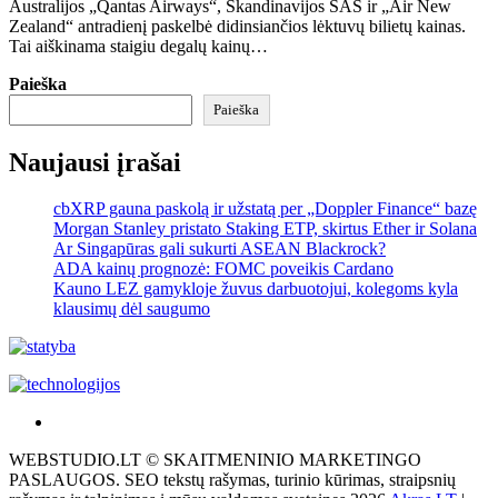
Australijos „Qantas Airways“, Skandinavijos SAS ir „Air New
Zealand“ antradienį paskelbė didinsiančios lėktuvų bilietų kainas.
Tai aiškinama staigiu degalų kainų…
Paieška
Paieška
Naujausi įrašai
cbXRP gauna paskolą ir užstatą per „Doppler Finance“ bazę
Morgan Stanley pristato Staking ETP, skirtus Ether ir Solana
Ar Singapūras gali sukurti ASEAN Blackrock?
ADA kainų prognozė: FOMC poveikis Cardano
Kauno LEZ gamykloje žuvus darbuotojui, kolegoms kyla
klausimų dėl saugumo
Akras
–
WEBSTUDIO.LT © SKAITMENINIO MARKETINGO
tai
PASLAUGOS. SEO tekstų rašymas, turinio kūrimas, straipsnių
žemės