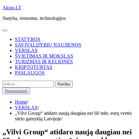
Skip
Akras.LT
to
Statyba, remontas, technologijos
content
STATYBOS
SAVIVALDYBIŲ NAUJIENOS
VERSLAS
ŠVIETIMAS IR MOKSLAS
TURIZMAS IR KELIONĖS
KRIPTOTURTAS
PASLAUGOS
Ieškoti:
Prenumeruoti
Home
VERSLAS
„Vilvi Group“ atidaro naują daugiau nei 60 mln. eurų vertės
sūrio gamyklą Latvijoje
„Vilvi Group“ atidaro naują daugiau nei