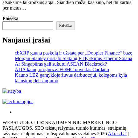
atsuksime laikrodžius atgal. Šiandien mažai kas žino, bet du kartus
per metus…
Paieška
Paieška
Naujausi įrašai
cbXRP gauna paskolą ir užstatą per „Doppler Finance“ bazę
Morgan Stanley pristato Staking ETP, skirtus Ether ir Solana
Ar Singapūras gali sukurti ASEAN Blackrock?
ADA kainų prognozė: FOMC poveikis Cardano
Kauno LEZ gamykloje žuvus darbuotojui, kolegoms kyla
klausimų dėl saugumo
Akras
–
WEBSTUDIO.LT © SKAITMENINIO MARKETINGO
tai
PASLAUGOS. SEO tekstų rašymas, turinio kūrimas, straipsnių
žemės
rašymas ir talpinimas į mūsų valdomas svetaines.2026
Akras.LT
|
ploto