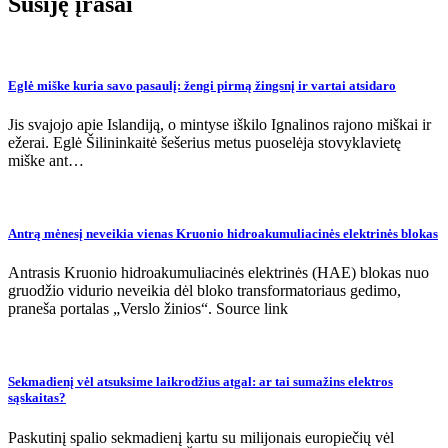
Susiję įrašai
Eglė miške kuria savo pasaulį: žengi pirmą žingsnį ir vartai atsidaro
Jis svajojo apie Islandiją, o mintyse iškilo Ignalinos rajono miškai ir
ežerai. Eglė Šilininkaitė šešerius metus puoselėja stovyklavietę
miške ant…
Antrą mėnesį neveikia vienas Kruonio hidroakumuliacinės elektrinės blokas
Antrasis Kruonio hidroakumuliacinės elektrinės (HAE) blokas nuo
gruodžio vidurio neveikia dėl bloko transformatoriaus gedimo,
praneša portalas „Verslo žinios“. Source link
Sekmadienį vėl atsuksime laikrodžius atgal: ar tai sumažins elektros
sąskaitas?
Paskutinį spalio sekmadienį kartu su milijonais europiečių vėl