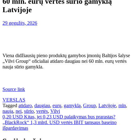
60 mln. eurų vertės sūrio gamyklą
Latvijoje
29 gegužės, 2026
Viena didžiausių pieno produktų gamybos įmonių Baltijos šalyse
„Vilvi Group“ oficialiai atidaro daugiau nei 60 mln. eurų vertės
nauja sūrio gamykla.
Source link
VERSLAS
Tagged
atidaro
,
daugiau
,
eurų
,
gamyklą
,
Group
,
Latvijoje
,
mln
,
nauja
,
nei
,
sūrio
,
vertės
,
Vilvi
Navigacija
0,20 USD Kitas, jei 0,23 USD palaikymas bus prarastas?
„BlackRock“ 1,3 mlrd. USD vertės IBIT tamsaus baseino
tarp
išpardavimas
įrašų