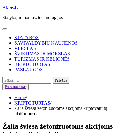
Skip
Akras.LT
to
Statyba, remontas, technologijos
content
STATYBOS
SAVIVALDYBIŲ NAUJIENOS
VERSLAS
ŠVIETIMAS IR MOKSLAS
TURIZMAS IR KELIONĖS
KRIPTOTURTAS
PASLAUGOS
Ieškoti:
Prenumeruoti
Home
KRIPTOTURTAS
Žalia šviesa žetonizuotoms akcijoms kriptovaliutų
platformose
Žalia šviesa žetonizuotoms akcijoms