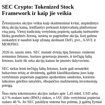
SEC Crypto: Tokenized Stock
Framework ir kaip jie veikia
Žetonizuotos akcijos veikia kaip skaitmeniniai kvitai, atspindintys
tikrų akcijų kainą, leidžiantys prekiauti kriptovaliutų platformose
visą parą. Vietoj tradicinių vertybinių popierių sąskaitų turėtumėte
blokų grandinės žetoną, susietą su pagrindine akcija, kurį galima
suskaidyti ir naudoti kaip užstatą skolinant DeFi, pvz., AAVE ir
MORPHO.
2026 m. sausio mėn. SEC nustatė dviejų tipų žetonus: emitento
remiamus žetonus, kuriuos generuoja įmonės, ir trečiųjų šalių
žetonus, kurie tik seka akcijų kainas be įmonės dalyvavimo.
SEC siekia leisti trečiųjų šalių žetonus, kurie gali nesuteikti
balsavimo teisių ar dividendų, galbūt klasifikuodama juos kaip
vertybiniais popieriais pagrįstus apsikeitimo sandorius, kuriems
taikomos griežtos taisyklės, ribojančios mažmeninių investuotojų
prieigą.
Šiuo metu tokenizuotos akcijos sudaro apie 1,45 mlrd. USD arba
4,3 % realaus turto (RWA) rinkos, o JAV iždo vertybiniai popieriai
sudaro 46 %. Jei SEC pasiūlyta sistema bus priimta, ji galėtų žymiai