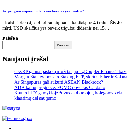
Ar prognozuojami rinkos vertinimai yra realūs?
„Kalshi“ derasi, kad pritrauktų naują kapitalą už 40 mlrd. Šis 40
mlrd. USD skaičius yra beveik trigubai didesnis nei 15…
Paieška
Paieška
Naujausi įrašai
cbXRP gauna paskolą ir užstatą per „Doppler Finance“ bazę
Morgan Stanley pristato Staking ETP, skirtus Ether ir Solana
Ar Singapūras gali sukurti ASEAN Blackrock?
ADA kainų prognozė: FOMC poveikis Cardano
Kauno LEZ gamykloje žuvus darbuotojui, kolegoms kyla
klausimų dėl saugumo
Akras