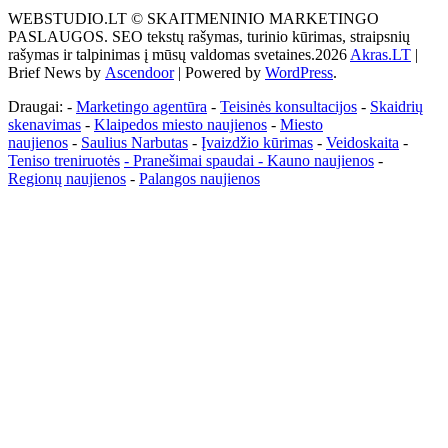
–
WEBSTUDIO.LT © SKAITMENINIO MARKETINGO
tai
PASLAUGOS. SEO tekstų rašymas, turinio kūrimas, straipsnių
žemės
rašymas ir talpinimas į mūsų valdomas svetaines.2026
Akras.LT
|
ploto
Brief News by
Ascendoor
| Powered by
WordPress
.
matavimo
vienetas-
Draugai: -
Marketingo agentūra
-
Teisinės konsultacijos
-
Skaidrių
Pagrindinis
skenavimas
-
Klaipedos miesto naujienos
-
Miesto
naujienos
-
Saulius Narbutas
-
Įvaizdžio kūrimas
-
Veidoskaita
-
Teniso treniruotės
- Pranešimai spaudai -
Kauno naujienos
-
Regionų naujienos
-
Palangos naujienos