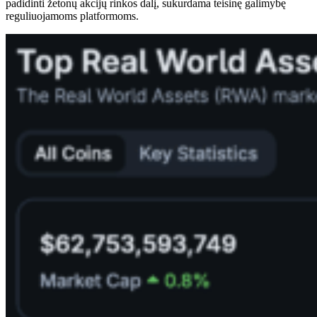
padidinti žetonų akcijų rinkos dalį, sukurdama teisinę galimybę
reguliuojamoms platformoms.