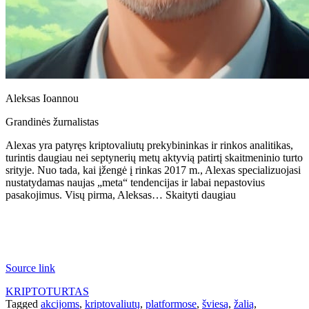
Aleksas Ioannou
Grandinės žurnalistas
Alexas yra patyręs kriptovaliutų prekybininkas ir rinkos analitikas,
turintis daugiau nei septynerių metų aktyvią patirtį skaitmeninio turto
srityje. Nuo tada, kai įžengė į rinkas 2017 m., Alexas specializuojasi
nustatydamas naujas „meta“ tendencijas ir labai nepastovius
pasakojimus. Visų pirma, Aleksas… Skaityti daugiau
Source link
KRIPTOTURTAS
Tagged
akcijoms
,
kriptovaliutų
,
platformose
,
šviesą
,
žalią
,