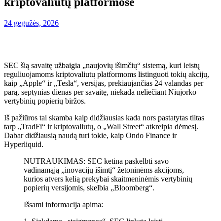
kriptovaliutų platformose
24 gegužės, 2026
SEC šią savaitę užbaigia „naujovių išimčių“ sistemą, kuri leistų
reguliuojamoms kriptovaliutų platformoms listinguoti tokių akcijų,
kaip „Apple“ ir „Tesla“, versijas, prekiaujančias 24 valandas per
parą, septynias dienas per savaitę, niekada neliečiant Niujorko
vertybinių popierių biržos.
Iš pažiūros tai skamba kaip didžiausias kada nors pastatytas tiltas
tarp „TradFi“ ir kriptovaliutų, o „Wall Street“ atkreipia dėmesį.
Dabar didžiausią naudą turi tokie, kaip Ondo Finance ir
Hyperliquid.
NUTRAUKIMAS: SEC ketina paskelbti savo
vadinamąją „inovacijų išimtį“ žetoninėms akcijoms,
kurios atvers kelią prekybai skaitmeninėmis vertybinių
popierių versijomis, skelbia „Bloomberg“.
Išsami informacija apima: