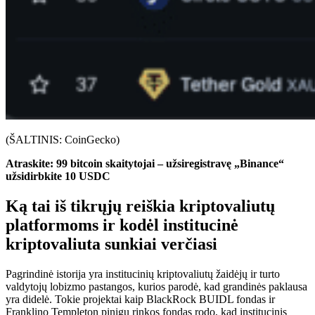
(ŠALTINIS: CoinGecko)
Atraskite: 99 bitcoin skaitytojai – užsiregistravę „Binance“
užsidirbkite 10 USDC
Ką tai iš tikrųjų reiškia kriptovaliutų
platformoms ir kodėl institucinė
kriptovaliuta sunkiai verčiasi
Pagrindinė istorija yra institucinių kriptovaliutų žaidėjų ir turto
valdytojų lobizmo pastangos, kurios parodė, kad grandinės paklausa
yra didelė. Tokie projektai kaip BlackRock BUIDL fondas ir
Franklino Templeton pinigų rinkos fondas rodo, kad institucinis