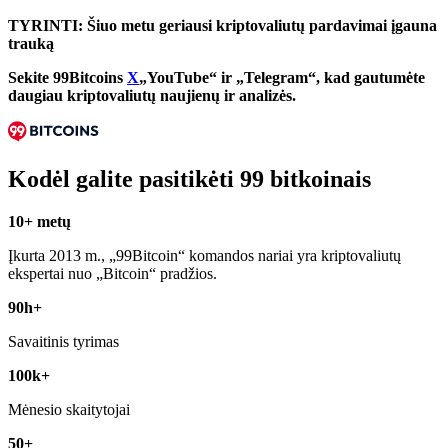
TYRINTI: Šiuo metu geriausi kriptovaliutų pardavimai įgauna
trauką
Sekite 99Bitcoins
X
„YouTube“ ir „Telegram“, kad gautumėte
daugiau kriptovaliutų naujienų ir analizės.
Kodėl galite pasitikėti 99 bitkoinais
10+ metų
Įkurta 2013 m., „99Bitcoin“ komandos nariai yra kriptovaliutų
ekspertai nuo „Bitcoin“ pradžios.
90h+
Savaitinis tyrimas
100k+
Mėnesio skaitytojai
50+