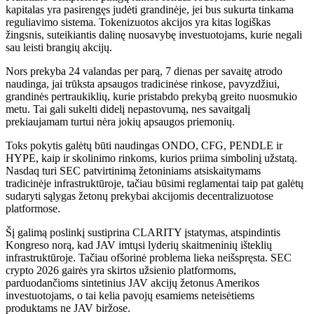
kapitalas yra pasirengęs judėti grandinėje, jei bus sukurta tinkama
reguliavimo sistema. Tokenizuotos akcijos yra kitas logiškas
žingsnis, suteikiantis dalinę nuosavybę investuotojams, kurie negali
sau leisti brangių akcijų.
Nors prekyba 24 valandas per parą, 7 dienas per savaitę atrodo
naudinga, jai trūksta apsaugos tradicinėse rinkose, pavyzdžiui,
grandinės pertraukiklių, kurie pristabdo prekybą greito nuosmukio
metu. Tai gali sukelti didelį nepastovumą, nes savaitgalį
prekiaujamam turtui nėra jokių apsaugos priemonių.
Toks pokytis galėtų būti naudingas ONDO, CFG, PENDLE ir
HYPE, kaip ir skolinimo rinkoms, kurios priima simbolinį užstatą.
Nasdaq turi SEC patvirtinimą žetoniniams atsiskaitymams
tradicinėje infrastruktūroje, tačiau būsimi reglamentai taip pat galėtų
sudaryti sąlygas žetonų prekybai akcijomis decentralizuotose
platformose.
Šį galimą poslinkį sustiprina CLARITY įstatymas, atspindintis
Kongreso norą, kad JAV imtųsi lyderių skaitmeninių išteklių
infrastruktūroje. Tačiau ofšorinė problema lieka neišspręsta. SEC
crypto 2026 gairės yra skirtos užsienio platformoms,
parduodančioms sintetinius JAV akcijų žetonus Amerikos
investuotojams, o tai kelia pavojų esamiems neteisėtiems
produktams ne JAV biržose.