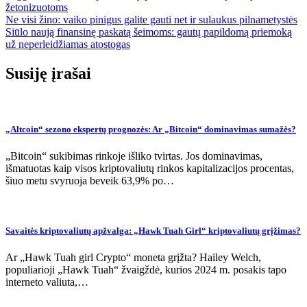
žetonizuotoms
Navigacija
Ne visi žino: vaiko pinigus galite gauti net ir sulaukus pilnametystės
Siūlo naują finansinę paskatą šeimoms: gautų papildomą priemoką
tarp
už neperleidžiamas atostogas
įrašų
Susiję įrašai
„Altcoin“ sezono ekspertų prognozės: Ar „Bitcoin“ dominavimas sumažės?
„Bitcoin“ sukibimas rinkoje išliko tvirtas. Jos dominavimas,
išmatuotas kaip visos kriptovaliutų rinkos kapitalizacijos procentas,
šiuo metu svyruoja beveik 63,9% po…
Savaitės kriptovaliutų apžvalga: „Hawk Tuah Girl“ kriptovaliutų grįžimas?
Ar „Hawk Tuah girl Crypto“ moneta grįžta? Hailey Welch,
populiarioji „Hawk Tuah“ žvaigždė, kurios 2024 m. posakis tapo
interneto valiuta,…