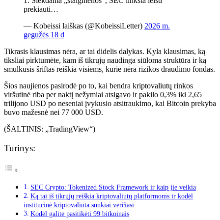
1. Siekdama „staigmenos“, SEC linksta leisti
prekiauti…
— Kobeissi laiškas (@KobeissiLetter)
2026 m.
gegužės 18 d
Tikrasis klausimas nėra, ar tai didelis dalykas. Kyla klausimas, ką
tiksliai pirktumėte, kam iš tikrųjų naudinga siūloma struktūra ir ką
smulkusis šriftas reiškia visiems, kurie nėra rizikos draudimo fondas.
Šios naujienos pasirodė po to, kai bendra kriptovaliutų rinkos
viršutinė riba per naktį nežymiai atsigavo ir pakilo 0,3% iki 2,65
trilijono USD po neseniai įvykusio atsitraukimo, kai Bitcoin prekyba
buvo mažesnė nei 77 000 USD.
(ŠALTINIS: „TradingView“)
Turinys:
SEC Crypto: Tokenized Stock Framework ir kaip jie veikia
Ką tai iš tikrųjų reiškia kriptovaliutų platformoms ir kodėl
institucinė kriptovaliuta sunkiai verčiasi
Kodėl galite pasitikėti 99 bitkoinais