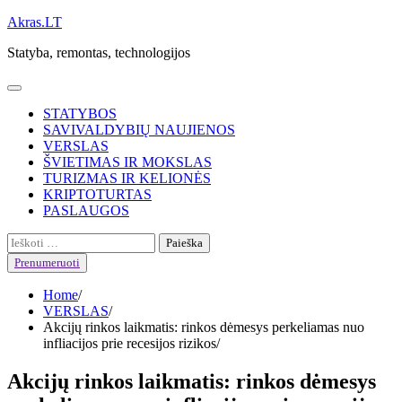
Skip
Akras.LT
to
Statyba, remontas, technologijos
content
STATYBOS
SAVIVALDYBIŲ NAUJIENOS
VERSLAS
ŠVIETIMAS IR MOKSLAS
TURIZMAS IR KELIONĖS
KRIPTOTURTAS
PASLAUGOS
Ieškoti:
Prenumeruoti
Home
VERSLAS
Akcijų rinkos laikmatis: rinkos dėmesys perkeliamas nuo
infliacijos prie recesijos rizikos
Akcijų rinkos laikmatis: rinkos dėmesys