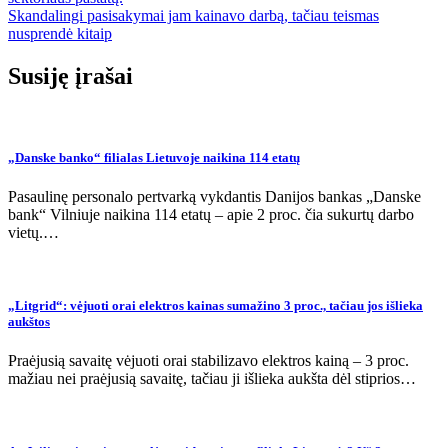
tarp
Skandalingi pasisakymai jam kainavo darbą, tačiau teismas
įrašų
nusprendė kitaip
Susiję įrašai
„Danske banko“ filialas Lietuvoje naikina 114 etatų
Pasaulinę personalo pertvarką vykdantis Danijos bankas „Danske
bank“ Vilniuje naikina 114 etatų – apie 2 proc. čia sukurtų darbo
vietų.…
„Litgrid“: vėjuoti orai elektros kainas sumažino 3 proc., tačiau jos išlieka
aukštos
Praėjusią savaitę vėjuoti orai stabilizavo elektros kainą – 3 proc.
mažiau nei praėjusią savaitę, tačiau ji išlieka aukšta dėl stiprios…