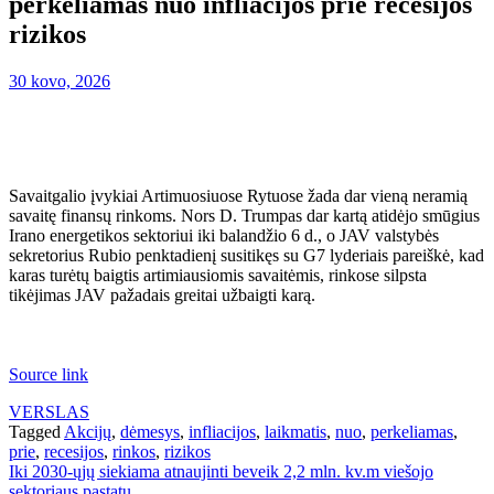
perkeliamas nuo infliacijos prie recesijos
rizikos
30 kovo, 2026
Savaitgalio įvykiai Artimuosiuose Rytuose žada dar vieną neramią
savaitę finansų rinkoms. Nors D. Trumpas dar kartą atidėjo smūgius
Irano energetikos sektoriui iki balandžio 6 d., o JAV valstybės
sekretorius Rubio penktadienį susitikęs su G7 lyderiais pareiškė, kad
karas turėtų baigtis artimiausiomis savaitėmis, rinkose silpsta
tikėjimas JAV pažadais greitai užbaigti karą.
Source link
VERSLAS
Tagged
Akcijų
,
dėmesys
,
infliacijos
,
laikmatis
,
nuo
,
perkeliamas
,
prie
,
recesijos
,
rinkos
,
rizikos
Navigacija
Iki 2030-ųjų siekiama atnaujinti beveik 2,2 mln. kv.m viešojo
sektoriaus pastatų.