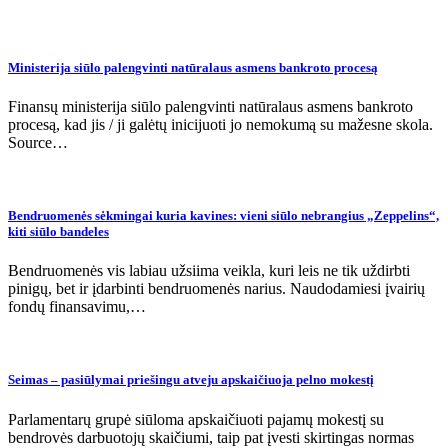
Ministerija siūlo palengvinti natūralaus asmens bankroto procesą
Finansų ministerija siūlo palengvinti natūralaus asmens bankroto
procesą, kad jis / ji galėtų inicijuoti jo nemokumą su mažesne skola.
Source…
Bendruomenės sėkmingai kuria kavines: vieni siūlo nebrangius „Zeppelins“,
kiti siūlo bandeles
Bendruomenės vis labiau užsiima veikla, kuri leis ne tik uždirbti
pinigų, bet ir įdarbinti bendruomenės narius. Naudodamiesi įvairių
fondų finansavimu,…
Seimas – pasiūlymai priešingu atveju apskaičiuoja pelno mokestį
Parlamentarų grupė siūloma apskaičiuoti pajamų mokestį su
bendrovės darbuotojų skaičiumi, taip pat įvesti skirtingas normas