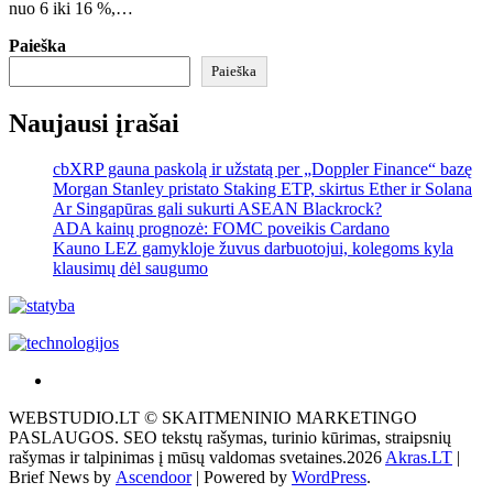
nuo 6 iki 16 %,…
Paieška
Paieška
Naujausi įrašai
cbXRP gauna paskolą ir užstatą per „Doppler Finance“ bazę
Morgan Stanley pristato Staking ETP, skirtus Ether ir Solana
Ar Singapūras gali sukurti ASEAN Blackrock?
ADA kainų prognozė: FOMC poveikis Cardano
Kauno LEZ gamykloje žuvus darbuotojui, kolegoms kyla
klausimų dėl saugumo
Akras
–
WEBSTUDIO.LT © SKAITMENINIO MARKETINGO
tai
PASLAUGOS. SEO tekstų rašymas, turinio kūrimas, straipsnių
žemės
rašymas ir talpinimas į mūsų valdomas svetaines.2026
Akras.LT
|
ploto
Brief News by
Ascendoor
| Powered by
WordPress
.
matavimo