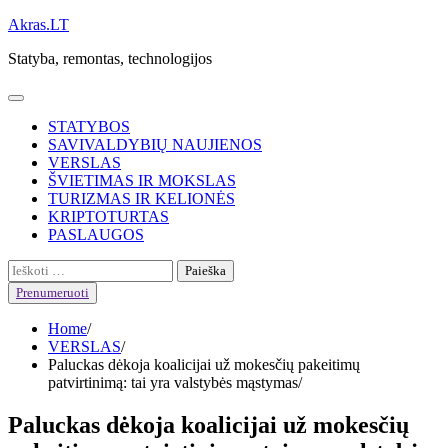
Skip
Akras.LT
to
Statyba, remontas, technologijos
content
STATYBOS
SAVIVALDYBIŲ NAUJIENOS
VERSLAS
ŠVIETIMAS IR MOKSLAS
TURIZMAS IR KELIONĖS
KRIPTOTURTAS
PASLAUGOS
Ieškoti:
Prenumeruoti
Home
VERSLAS
Paluckas dėkoja koalicijai už mokesčių pakeitimų
patvirtinimą: tai yra valstybės mąstymas
Paluckas dėkoja koalicijai už mokesčių