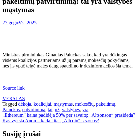
pakeitimų patvirtinimą: tai yra valstybės
mąstymas
27 gegužės, 2025
Ministras pirmininkas Ginautas Paluckas sako, kad yra dėkingas
visiems koalicijos partneriams už jų paramą mokesčių pokyčiams,
nes jis ypač teigė matęs daug spaudimo ir dezinformacijos šia tema.
Source link
VERSLAS
Tagged
dėkoja
,
koalicijai
,
mąstymas
,
mokesčių
,
pakeitimų
,
Paluckas
,
patvirtinimą
,
tai
,
už
,
valstybės
,
yra
Navigacija
„Ethereum“ kaina padidėja 50% per savaitę: „Altsonson“ prasideda?
Kas vyksta Anon – kada kitas „Altcoin“ sezonas?
tarp
įrašų
Susiję įrašai