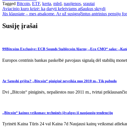
Tagged
Bitcoin
,
ETF
,
kerta
,
mlrd
,
naujienos
,
srautai
Navigacija
Aviacinio kuro krizė: ką daryti keleiviams atšaukus skrydį
Jūs klausiate – mes atsakome. Ar už susigrąžintus antrinius pensijų 
tarp
įrašų
Susiję įrašai
99Bitcoins Exclusive: ECB Sounds Stablecoin Alarm; „Eco CMO“ sako: „Katė 
Europos centrinis bankas paskelbė pavojaus signalą dėl stabilių monetų
Ar Satoshi grįžta? „Bitcoin“ piniginė neveikia nuo 2010 m., Tik pabudo
Dvi „Bitcoin“ piniginės, nepaliestos nuo 2011 m., tvirtai priklausanč
„Bitcoin“ kainos veiksmas: techninės įžvalgos iš naujausių tendencijų
Tyrinėti Kaina Tūris 24 val Kaina 7d Naujausi kainų veiksmai atliekan