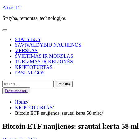
Skip
Akras.LT
to
Statyba, remontas, technologijos
content
STATYBOS
SAVIVALDYBIŲ NAUJIENOS
VERSLAS
ŠVIETIMAS IR MOKSLAS
TURIZMAS IR KELIONĖS
KRIPTOTURTAS
PASLAUGOS
Ieškoti:
Prenumeruoti
Home
KRIPTOTURTAS
Bitcoin ETF naujienos: srautai kerta 58 mlrd
Bitcoin ETF naujienos: srautai kerta 58 m