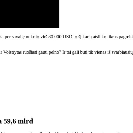
ą per savaitę nukrito virš 80 000 USD, o šį kartą atsiliko tikras pagre
olstrytas ruošiasi gauti pelno? Ir tai gali būti tik vienas iš svarbiausi
a 59,6 mlrd