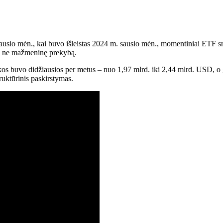
io mėn., kai buvo išleistas 2024 m. sausio mėn., momentiniai ETF sra
 o ne mažmeninę prekybą.
s buvo didžiausios per metus – nuo ​​1,97 mlrd. iki 2,44 mlrd. USD, o
ruktūrinis paskirstymas.