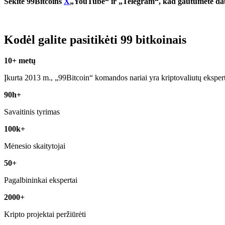
Sekite 99Bitcoins
X
„YouTube“ ir „Telegram“, kad gautumėte daug
Kodėl galite pasitikėti 99 bitkoinais
10+ metų
Įkurta 2013 m., „99Bitcoin“ komandos nariai yra kriptovaliutų eksper
90h+
Savaitinis tyrimas
100k+
Mėnesio skaitytojai
50+
Pagalbininkai ekspertai
2000+
Kripto projektai peržiūrėti