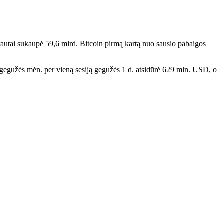
utai sukaupė 59,6 mlrd. Bitcoin pirmą kartą nuo sausio pabaigos
 gegužės mėn. per vieną sesiją gegužės 1 d. atsidūrė 629 mln. USD, o