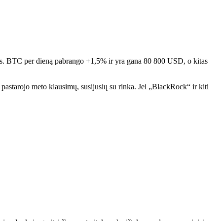
itis. BTC per dieną pabrango +1,5% ir yra gana 80 800 USD, o kitas
ų pastarojo meto klausimų, susijusių su rinka. Jei „BlackRock“ ir kiti