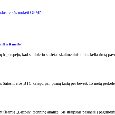
fondus reikės mokėti GPM?
išėjo iš maišo“
 ir perspėjo, kad su doleriu susietas skaitmeninis turtas kelia rimtą p
ios Satoshi eros BTC kategorijai, pirmą kartą per beveik 15 metų perkė
t išsamią „Bitcoin“ techninę analizę. Šis straipsnis pasinėrė į pagrindi