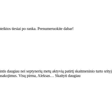
ateiktos tiesiai po ranka. Prenumeruokite dabar!
intis daugiau nei septynerių metų aktyvią patirtį skaitmeninio turto srit
pasakojimus. Visų pirma, Aleksas… Skaityti daugiau