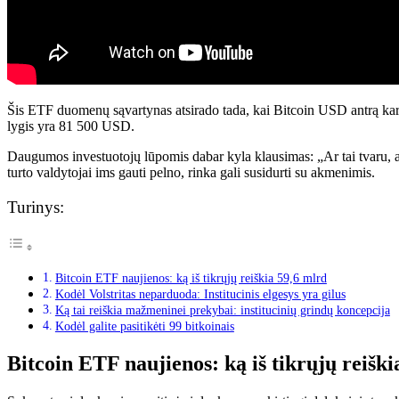
Šis ETF duomenų sąvartynas atsirado tada, kai Bitcoin USD antrą kart
lygis yra 81 500 USD.
Daugumos investuotojų lūpomis dabar kyla klausimas: „Ar tai tvaru, ar V
turto valdytojai ims gauti pelno, rinka gali susidurti su akmenimis.
Turinys:
Bitcoin ETF naujienos: ką iš tikrųjų reiškia 59,6 mlrd
Kodėl Volstritas neparduoda: Institucinis elgesys yra gilus
Ką tai reiškia mažmeninei prekybai: institucinių grindų koncepcija
Kodėl galite pasitikėti 99 bitkoinais
Bitcoin ETF naujienos: ką iš tikrųjų reiški