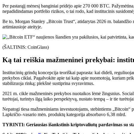
Per pastarąjį mėnesį banginiai pridėjo apie 270 000 BTC. Pažymėtina,
nepadidindamas portfelio rizikos, o tai rodo, kad institucinis susidom
Be to, Morgan Stanley „Bitcoin Trust“, atidarytas 2026 m. balandžio
artimiausioje ateityje.
(ŠALTINIS: CoinGlass)
Ką tai reiškia mažmeninei prekybai: instit
Institucinių grindų koncepcija teoriškai paprasta: kai dideli, reguli
prekybos ciklai. Pagalvokite apie tai kaip apie nuomotoją, kuriam prik
stabilizuoja rinką; plekšnė sustiprina svyravimus.
2021 m. cikle mažmeninės prekybos nuotaikos lėmė žingsnius. Socialinė
turėtojai, turintys ilgą laiko perspektyvą, nustato tempą – ir tie turėt
Nepatogi tiesa mažmeniniams investuotojams, stebintiems „Bitcoin“ po 8
Lapkričio–vasario mėn. produktų kategorija absorbavo 6,38 mlrd.
TYRINTI: Geriausias išankstinis kriptovaliutų pardavimas su stak