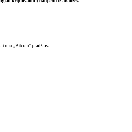
iau kriptovaliutų naujienų ir analizės.
tai nuo „Bitcoin“ pradžios.