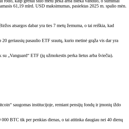
tai rodo, kaip greitai šiuo metu įteka arba išteka vanduo, o suminiai
kaupiamasis 61,19 mlrd. USD maksimumas, pasiektas 2025 m. spalio mėn.
ržos atsargos dabar yra ties 7 metų žemuma, o tai reiškia, kad
p 20 geriausių pasaulio ETF srautų, kurio metinė grąža vis dar yra
 su „Vanguard“ ETF (jų užmokestis perka lietus arba šviečia).
tcoin“ saugomas institucijoje, remiant pensijų fondų ir įmonių iždo
000 BTC tik per penkias dienas, o tai atitinka daugiau nei 40 dienų