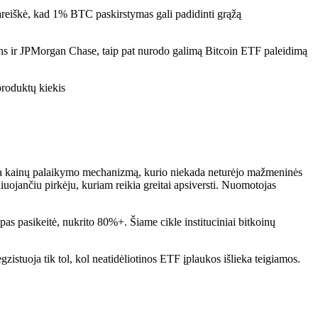
areiškė, kad 1% BTC paskirstymas gali padidinti grąžą
chs ir JPMorgan Chase, taip pat nurodo galimą Bitcoin ETF paleidimą
ukuria kainų palaikymo mechanizmą, kurio niekada neturėjo mažmeninės
iuojančiu pirkėju, kuriam reikia greitai apsiversti. Nuomotojas
as pasikeitė, nukrito 80%+. Šiame cikle instituciniai bitkoinų
zistuoja tik tol, kol neatidėliotinos ETF įplaukos išlieka teigiamos.