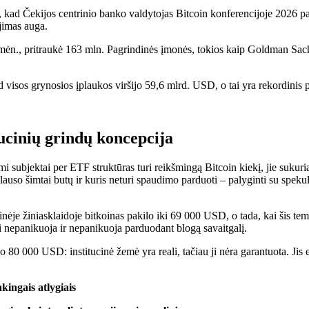
 kad Čekijos centrinio banko valdytojas Bitcoin konferencijoje 2026 p
ėjimas auga.
 mėn., pritraukė 163 mln. Pagrindinės įmonės, tokios kaip Goldman Sa
ucinių grindų koncepcija
uojami subjektai per ETF struktūras turi reikšmingą Bitcoin kiekį, jie s
lauso šimtai butų ir kuris neturi spaudimo parduoti – palyginti su spekul
je žiniasklaidoje bitkoinas pakilo iki 69 000 USD, o tada, kai šis temp
ojai nepanikuoja ir nepanikuoja parduodant blogą savaitgalį.
0 000 USD: institucinė žemė yra reali, tačiau ji nėra garantuota. Jis eg
ingais atlygiais