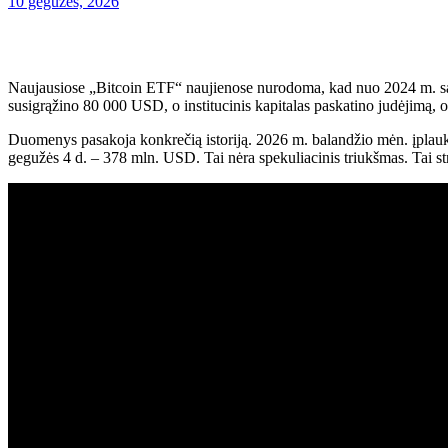
10 gegužės, 2026
Naujausiose „Bitcoin ETF“ naujienose nurodoma, kad nuo 2024 m. saus
susigrąžino 80 000 USD, o institucinis kapitalas paskatino judėjimą,
Duomenys pasakoja konkrečią istoriją. 2026 m. balandžio mėn. įplauko
gegužės 4 d. – 378 mln. USD. Tai nėra spekuliacinis triukšmas. Tai st