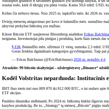
Sukauptos įplaukos ir savaitinės įplaukos yra skirtingi dalykai, ir tas 
srautai rodo, kiek iš tikrųjų yra pilna vonia. Kaina 59,6 mlrd. USD,
Kelias čia nebuvo tiesus. Nuo 2025 m. lapkričio mėn. iki 2026 m. vas
Dviejų mėnesių atsigavimas per kovo ir balandžio mėn. sumažino mažda
aktyviai prekybai bitkoinų yra mažiau.
Kitose Bitcoin ETF naujienose Bloomberg analitikas
Erikas Balchūn
neigiama. Investuotojai pila pinigus į produktą, kuris šiais metais dar 
$ EIK
Balandžio mėn. užėmusi 11 vietą, sumoka 2,3 mlrd. USD, 
Geras ženklas ilgalaikiam kategorijos gyvybingumui. Taip pat
— Ericas Balchunas (@EricBalchunas)
2026 m. gegužės 4 d
Atraskite: 99 bitcoin skaitytojai – užsiregistravę „Binance“ užs
Kodėl Volstritas neparduoda: Institucinis e
IBIT šiuo metu turi nuo 809 870 iki 812 000 BTC, o tai sudaro apie 62
ETF akcijas.
Pasiūlos dinamika stulbinanti; Po 2024 m. bitkoinų tinklui išgavus m
kasybos produkciją. Be to, „Strategy“ tą mėnesį „Bitcoin“ įsigijo 