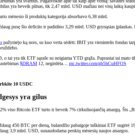
skirtumas yra svarbus. Pagalvokite apie tai kaip apie vonią: savaitės srau
 kubilas yra beveik pilnas, tik 2,47 mlrd. USD mažiau nei visų laikų 
ario mėnesio ši produktų kategorija absorbavo 6,38 mlrd.
ug pusę šio deficito ir padidino 3,29 mlrd. USD grynąsias įplaukas. Bi
as
pažymėjo ką nors, su kuo verta sėdėti: IBIT yra vienintelis fondas tar
neuždirbo.
o tai yra tik ETF sąraše su neigiama YTD grąža. Paprastai tai mato tik
 pastebimas
$DRAM
12, negirdėta…
pic.twitter.com/gb5hCuHFOS
idirbkite 10 USDC
lgesys yra gilus
% viso Bitcoin ETF turto ir beveik 7% cirkuliuojančių atsargų. Šis „Bi
aždaug 450 BTC per dieną, balandžio pabaigoje taškiniai ETF sugėrė 19 
maždaug 3,9 mlrd. USD, sunaudodama penkių mėnesių naujos atsargos.