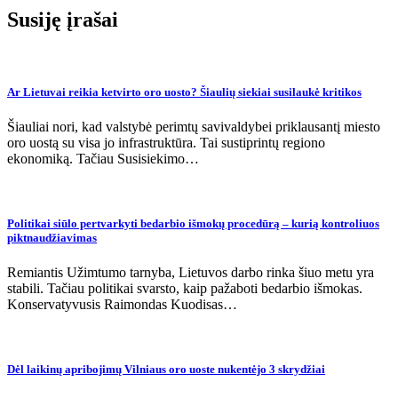
įrašų
Susiję įrašai
Ar Lietuvai reikia ketvirto oro uosto? Šiaulių siekiai susilaukė kritikos
Šiauliai nori, kad valstybė perimtų savivaldybei priklausantį miesto
oro uostą su visa jo infrastruktūra. Tai sustiprintų regiono
ekonomiką. Tačiau Susisiekimo…
Politikai siūlo pertvarkyti bedarbio išmokų procedūrą – kurią kontroliuos
piktnaudžiavimas
Remiantis Užimtumo tarnyba, Lietuvos darbo rinka šiuo metu yra
stabili. Tačiau politikai svarsto, kaip pažaboti bedarbio išmokas.
Konservatyvusis Raimondas Kuodisas…
Dėl laikinų apribojimų Vilniaus oro uoste nukentėjo 3 skrydžiai