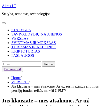
Skip
Akras.LT
to
Statyba, remontas, technologijos
content
STATYBOS
SAVIVALDYBIŲ NAUJIENOS
VERSLAS
ŠVIETIMAS IR MOKSLAS
TURIZMAS IR KELIONĖS
KRIPTOTURTAS
PASLAUGOS
Ieškoti:
Prenumeruoti
Home
VERSLAS
Jūs klausiate – mes atsakome. Ar už susigrąžintus antrinius
pensijų fondus reikės mokėti GPM?
Jūs klausiate – mes atsakome. Ar už