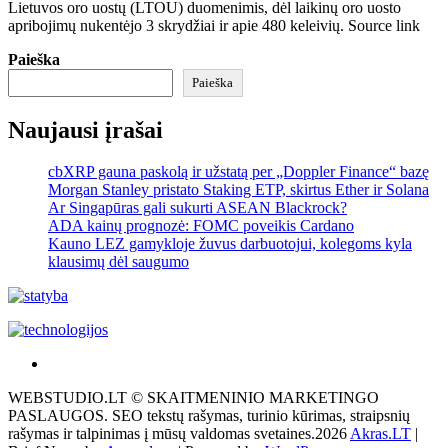
Lietuvos oro uostų (LTOU) duomenimis, dėl laikinų oro uosto
apribojimų nukentėjo 3 skrydžiai ir apie 480 keleivių. Source link
Paieška
Paieška
Naujausi įrašai
cbXRP gauna paskolą ir užstatą per „Doppler Finance“ bazę
Morgan Stanley pristato Staking ETP, skirtus Ether ir Solana
Ar Singapūras gali sukurti ASEAN Blackrock?
ADA kainų prognozė: FOMC poveikis Cardano
Kauno LEZ gamykloje žuvus darbuotojui, kolegoms kyla
klausimų dėl saugumo
Akras
–
WEBSTUDIO.LT © SKAITMENINIO MARKETINGO
tai
PASLAUGOS. SEO tekstų rašymas, turinio kūrimas, straipsnių
žemės
rašymas ir talpinimas į mūsų valdomas svetaines.2026
Akras.LT
|
ploto