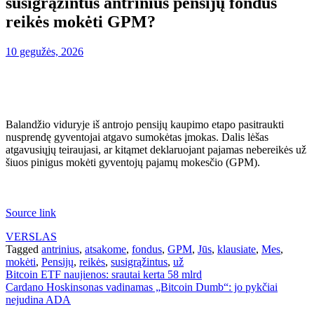
susigrąžintus antrinius pensijų fondus
reikės mokėti GPM?
10 gegužės, 2026
Balandžio viduryje iš antrojo pensijų kaupimo etapo pasitraukti
nusprendę gyventojai atgavo sumokėtas įmokas. Dalis lėšas
atgavusiųjų teiraujasi, ar kitąmet deklaruojant pajamas nebereikės už
šiuos pinigus mokėti gyventojų pajamų mokesčio (GPM).
Source link
VERSLAS
Tagged
antrinius
,
atsakome
,
fondus
,
GPM
,
Jūs
,
klausiate
,
Mes
,
mokėti
,
Pensijų
,
reikės
,
susigrąžintus
,
už
Navigacija
Bitcoin ETF naujienos: srautai kerta 58 mlrd
Cardano Hoskinsonas vadinamas „Bitcoin Dumb“: jo pykčiai
tarp
nejudina ADA