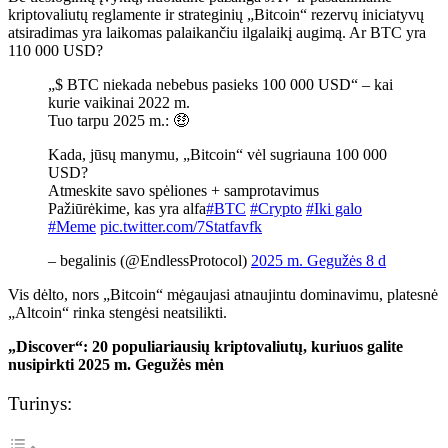
kriptovaliutų reglamente ir strateginių „Bitcoin“ rezervų iniciatyvų
atsiradimas yra laikomas palaikančiu ilgalaikį augimą. Ar BTC yra
110 000 USD?
„$ BTC niekada nebebus pasieks 100 000 USD“ – kai
kurie vaikinai 2022 m.
Tuo tarpu 2025 m.: 🤑
Kada, jūsų manymu, „Bitcoin“ vėl sugriauna 100 000
USD?
Atmeskite savo spėliones + samprotavimus
Pažiūrėkime, kas yra alfa
#BTC
#Crypto
#Iki galo
#Meme
pic.twitter.com/7Statfavfk
– begalinis (@EndlessProtocol)
2025 m. Gegužės 8 d
Vis dėlto, nors „Bitcoin“ mėgaujasi atnaujintu dominavimu, platesnė
„Altcoin“ rinka stengėsi neatsilikti.
„Discover“: 20 populiariausių kriptovaliutų, kuriuos galite
nusipirkti 2025 m. Gegužės mėn
Turinys: