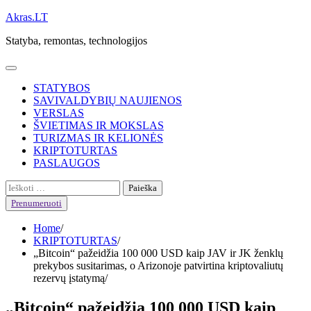
Skip
Akras.LT
to
Statyba, remontas, technologijos
content
STATYBOS
SAVIVALDYBIŲ NAUJIENOS
VERSLAS
ŠVIETIMAS IR MOKSLAS
TURIZMAS IR KELIONĖS
KRIPTOTURTAS
PASLAUGOS
Ieškoti:
Prenumeruoti
Home
KRIPTOTURTAS
„Bitcoin“ pažeidžia 100 000 USD kaip JAV ir JK ženklų
prekybos susitarimas, o Arizonoje patvirtina kriptovaliutų
rezervų įstatymą
„Bitcoin“ pažeidžia 100 000 USD kaip