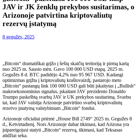
JAV ir JK ženklų prekybos susitarimas, o
Arizonoje patvirtina kriptovaliutų
rezervų įstatymą
8 gegužės, 2025
„Bitcoin“ dramatiškai grįžo į šešių skaičių teritoriją ir pirmą kartą
nuo 2025 m. Sausio mėn. Gavo 100 000 USD etapą. 2025 m.
Gegužės 8 d. BTC padidėjo 4,2% nuo 95 967 USD. Kadangi
optimizmas grįžta į kriptovaliutų kraštovaizdį, pastarojo meto
„Bitcoin“ pastangų link 100 000 USD gali būti įskaitytas į „Bullish“
makroekonominius signalus, įskaitant JAV prezidento Donaldo
Trumpo paskelbtą svarbų JAV ir UK prekybos susitarimą. Svarbu
tai, kad JAV valstija Arizonoje patvirtino svarbų kriptovaliutų
rezervo įstatymą valstybiniam „Bitcoin“ fondui.
Arizonoje oficialiai priėmė „House Bill 2749“ 2025 m. Gegužės 8
d., Ketvirtadienį. Nors Arizonoje dabar tikimasi, kad Arizona yra
įsipareigojusi statyti „Bitcoin“ rezervą, tikimasi, kad Teksasas
atidžiai seka.