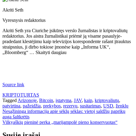
Akriti Seth
Vyresnysis redaktorius
Akriti Seth yra Ciuriche įsikūręs verslo žurnalistas ir kriptovaliutų
redaktorius. Jos aistra žurnalistikai priėmė ją visame pasaulyje-
pradedant klestėjimu kaip televizijos korespondente rašant įtrauktus
straipsnius, ji dirbo tokiose įmonėse kaip „Informa UK“,
„Bloomberg“ … Skaityti daugiau
Source link
KRIPTOTURTAS
Tagged
Arizonoje
,
Bitcoin
,
įstatymą
,
JAV
,
kaip
,
kriptovaliutų
,
patvirtina
,
pažeidžia
,
prekybos
,
rezervų
,
susitarimas
,
USD
,
ženklų
Navigacija
Nesąžininga informacija apie sėklų sėklas: vietoj saldžių paprikų
auga šaltkrėtis
tarp
Vilkyaškių pieninė perka „marijampolė pieno konservuotas“
įrašų
Susiję įrašai