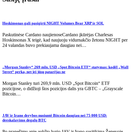
Hoskinsonas gali pasigirti NIGHT Volumes Bear XRP ir SOL
Paskutinėse Cardano naujienoseCardano įkūrėjas Charlesas
Hoskinsonas X teigė, kad naujuoju vidurnakčio žetonu NIGHT per
24 valandas buvo prekiaujama daugiau nei…
„Morgan Stanley“ 269 mln. USD „Spot Bitcoin ETF“ statymas: kodėl „Wall
Street“ perka, net jei jūsų patarėjas ne
Morgan Stanley turi 269,9 mln. USD „Spot Bitcoin“ ETF
pozicijose, o didžioji šios pozicijos dalis yra GBTC – „Grayscale
Bitcoin…
JAV ir Irano derybos nusiuntė Bitcoin daugiau nei 75 000 USD:
deeskalavimo degalų BTC
Po pranešimų apie aukšto lygio JAV ir Irano susitikimą Ženevoje