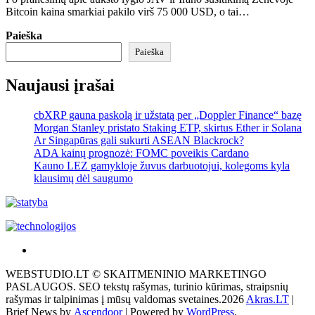
Bitcoin kaina smarkiai pakilo virš 75 000 USD, o tai…
Paieška
Paieška
Naujausi įrašai
cbXRP gauna paskolą ir užstatą per „Doppler Finance“ bazę
Morgan Stanley pristato Staking ETP, skirtus Ether ir Solana
Ar Singapūras gali sukurti ASEAN Blackrock?
ADA kainų prognozė: FOMC poveikis Cardano
Kauno LEZ gamykloje žuvus darbuotojui, kolegoms kyla
klausimų dėl saugumo
Akras
–
WEBSTUDIO.LT © SKAITMENINIO MARKETINGO
tai
PASLAUGOS. SEO tekstų rašymas, turinio kūrimas, straipsnių
žemės
rašymas ir talpinimas į mūsų valdomas svetaines.2026
Akras.LT
|
ploto
Brief News by
Ascendoor
| Powered by
WordPress
.
matavimo