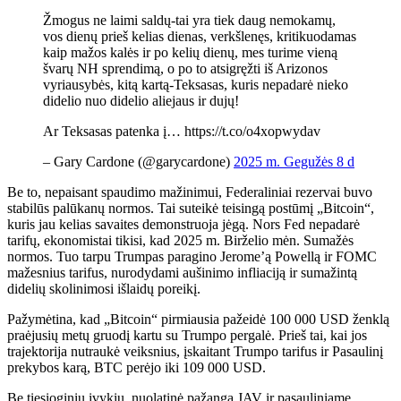
Žmogus ne laimi saldų-tai yra tiek daug nemokamų,
vos dienų prieš kelias dienas, verkšlenęs, kritikuodamas
kaip mažos kalės ir po kelių dienų, mes turime vieną
švarų NH sprendimą, o po to atsigręžti iš Arizonos
vyriausybės, kitą kartą-Teksasas, kuris nepadarė nieko
didelio nuo didelio aliejaus ir dujų!
Ar Teksasas patenka į… https://t.co/o4xopwydav
– Gary Cardone (@garycardone)
2025 m. Gegužės 8 d
Be to, nepaisant spaudimo mažinimui, Federaliniai rezervai buvo
stabilūs palūkanų normos. Tai suteikė teisingą postūmį „Bitcoin“,
kuris jau kelias savaites demonstruoja jėgą. Nors Fed nepadarė
tarifų, ekonomistai tikisi, kad 2025 m. Birželio mėn. Sumažės
normos. Tuo tarpu Trumpas paragino Jerome’ą Powellą ir FOMC
mažesnius tarifus, nurodydami aušinimo infliaciją ir sumažintą
didelių skolinimosi išlaidų poreikį.
Pažymėtina, kad „Bitcoin“ pirmiausia pažeidė 100 000 USD ženklą
praėjusių metų gruodį kartu su
Trumpo pergalė. Prieš tai, kai jos
trajektorija nutraukė veiksnius, įskaitant Trumpo tarifus ir Pasaulinį
prekybos karą, BTC perėjo iki 109 000 USD.
Be tiesioginių įvykių, nuolatinė pažanga JAV ir pasauliniame