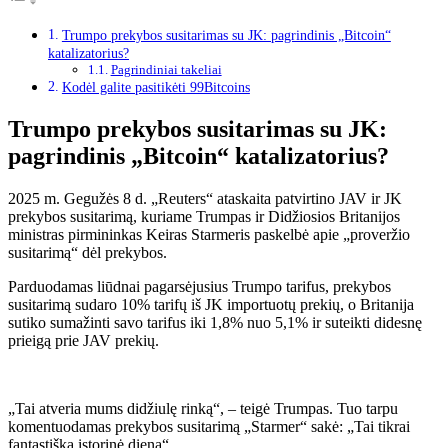
Trumpo prekybos susitarimas su JK: pagrindinis „Bitcoin“
katalizatorius?
Pagrindiniai takeliai
Kodėl galite pasitikėti 99Bitcoins
Trumpo prekybos susitarimas su JK:
pagrindinis „Bitcoin“ katalizatorius?
2025 m. Gegužės 8 d. „Reuters“ ataskaita patvirtino JAV ir JK
prekybos susitarimą, kuriame Trumpas ir Didžiosios Britanijos
ministras pirmininkas Keiras Starmeris paskelbė apie „proveržio
susitarimą“ dėl prekybos.
Parduodamas liūdnai pagarsėjusius Trumpo tarifus, prekybos
susitarimą sudaro 10% tarifų iš JK importuotų prekių, o Britanija
sutiko sumažinti savo tarifus iki 1,8% nuo 5,1% ir suteikti didesnę
prieigą prie JAV prekių.
„Tai atveria mums didžiulę rinką“, – teigė Trumpas. Tuo tarpu
komentuodamas prekybos susitarimą „Starmer“ sakė: „Tai tikrai
fantastiška istorinė diena“.