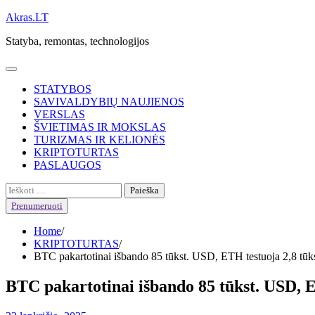
Skip
Akras.LT
to
Statyba, remontas, technologijos
content
STATYBOS
SAVIVALDYBIŲ NAUJIENOS
VERSLAS
ŠVIETIMAS IR MOKSLAS
TURIZMAS IR KELIONĖS
KRIPTOTURTAS
PASLAUGOS
Ieškoti:
Prenumeruoti
Home
KRIPTOTURTAS
BTC pakartotinai išbando 85 tūkst. USD, ETH testuoja 2,8 tū
BTC pakartotinai išbando 85 tūkst. USD, E