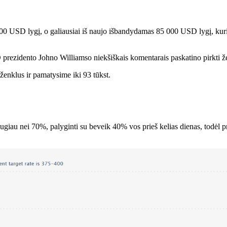
00 USD lygį, o galiausiai iš naujo išbandydamas 85 000 USD lygį, kuri
 prezidento Johno Williamso niekšiškais komentarais paskatino pirkti ž
ženklus ir pamatysime iki 93 tūkst.
au nei 70%, palyginti su beveik 40% vos prieš kelias dienas, todėl preki