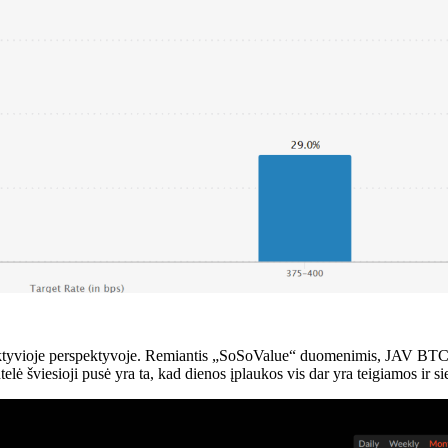
yvioje perspektyvoje. Remiantis „SoSoValue“ duomenimis, JAV BTC nea
ė šviesioji pusė yra ta, kad dienos įplaukos vis dar yra teigiamos ir si