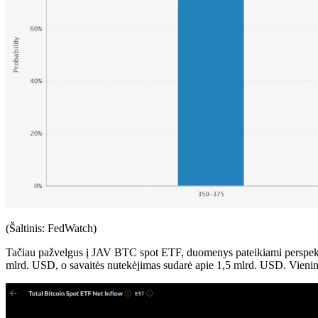
(Šaltinis: FedWatch)
Tačiau pažvelgus į JAV BTC spot ETF, duomenys pateikiami perspekt
mlrd. USD, o savaitės nutekėjimas sudarė apie 1,5 mlrd. USD. Vienintel