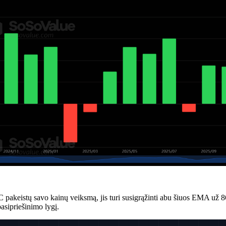
keistų savo kainų veiksmą, jis turi susigrąžinti abu šiuos EMA už 8
asipriešinimo lygį.