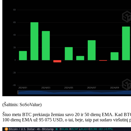
(Šaltinis: SoSoValue)
Šiuo metu BTC prekiauja žemiau savo 20 ir 50 dienų EMA. Kad BTC pa
100 dienų EMA už 95 075 USD, o tai, beje, taip pat sudaro viršutinį p