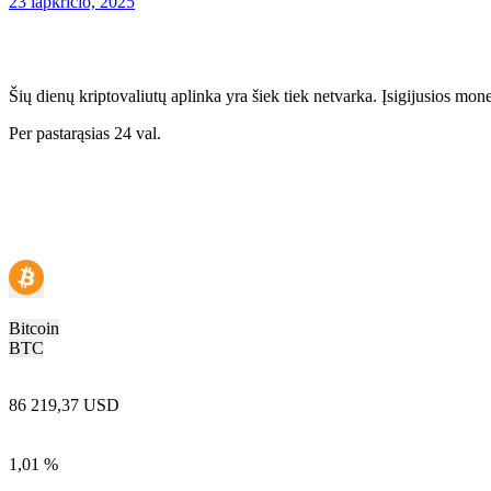
23 lapkričio, 2025
Šių dienų kriptovaliutų aplinka yra šiek tiek netvarka. Įsigijusios mo
Per pastarąsias 24 val.
Bitcoin
BTC
86 219,37 USD
1,01 %