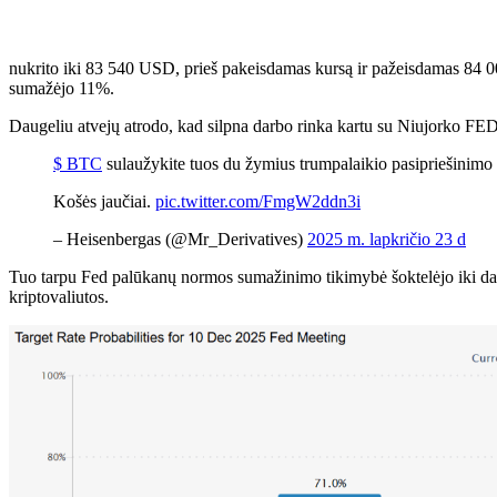
nukrito iki 83 540 USD, prieš pakeisdamas kursą ir pažeisdamas 84 0
sumažėjo 11%.
Daugeliu atvejų atrodo, kad silpna darbo rinka kartu su Niujorko FED
$ BTC
sulaužykite tuos du žymius trumpalaikio pasipriešinimo 
Košės jaučiai.
pic.twitter.com/FmgW2ddn3i
– Heisenbergas (@Mr_Derivatives)
2025 m. lapkričio 23 d
Tuo tarpu Fed palūkanų normos sumažinimo tikimybė šoktelėjo iki daugi
kriptovaliutos.