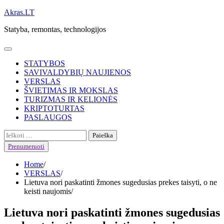
Skip
Akras.LT
to
Statyba, remontas, technologijos
content
STATYBOS
SAVIVALDYBIŲ NAUJIENOS
VERSLAS
ŠVIETIMAS IR MOKSLAS
TURIZMAS IR KELIONĖS
KRIPTOTURTAS
PASLAUGOS
Ieškoti:
Prenumeruoti
Home
VERSLAS
Lietuva nori paskatinti žmones sugedusias prekes taisyti, o ne
keisti naujomis
Lietuva nori paskatinti žmones sugedusias