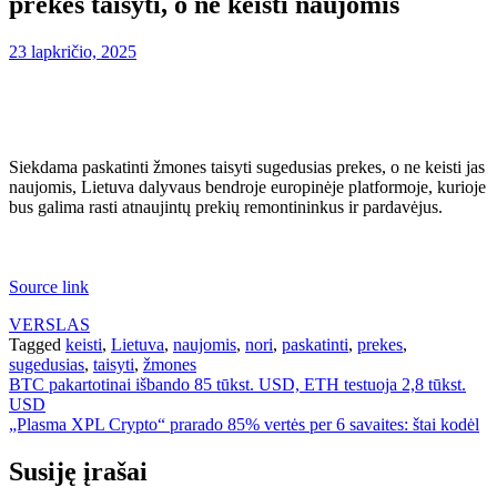
prekes taisyti, o ne keisti naujomis
23 lapkričio, 2025
Siekdama paskatinti žmones taisyti sugedusias prekes, o ne keisti jas
naujomis, Lietuva dalyvaus bendroje europinėje platformoje, kurioje
bus galima rasti atnaujintų prekių remontininkus ir pardavėjus.
Source link
VERSLAS
Tagged
keisti
,
Lietuva
,
naujomis
,
nori
,
paskatinti
,
prekes
,
sugedusias
,
taisyti
,
žmones
Navigacija
BTC pakartotinai išbando 85 tūkst. USD, ETH testuoja 2,8 tūkst.
USD
tarp
„Plasma XPL Crypto“ prarado 85% vertės per 6 savaites: štai kodėl
įrašų
Susiję įrašai