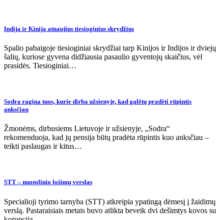
Indija ir Kinija atnaujins tiesioginius skrydžius
Spalio pabaigoje tiesioginiai skrydžiai tarp Kinijos ir Indijos ir dviejų
šalių, kuriose gyvena didžiausia pasaulio gyventojų skaičius, vėl
prasidės. Tiesioginiai…
Sodra ragina tuos, kurie dirba užsienyje, kad galėtų pradėti rūpintis
anksčiau
Žmonėms, dirbusiems Lietuvoje ir užsienyje, „Sodra“
rekomenduoja, kad jų pensija būtų pradėta rūpintis kuo anksčiau –
teikti paslaugas ir kitus…
STT – nuotolinio lošimų verslas
Specialioji tyrimo tarnyba (STT) atkreipia ypatingą dėmesį į žaidimų
verslą. Pastaraisiais metais buvo atlikta beveik dvi dešimtys kovos su
korupcija…