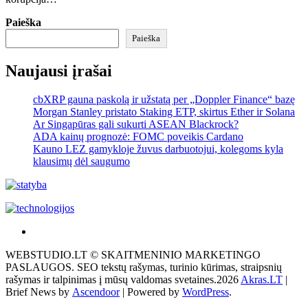
Paieška
Paieška
Naujausi įrašai
cbXRP gauna paskolą ir užstatą per „Doppler Finance“ bazę
Morgan Stanley pristato Staking ETP, skirtus Ether ir Solana
Ar Singapūras gali sukurti ASEAN Blackrock?
ADA kainų prognozė: FOMC poveikis Cardano
Kauno LEZ gamykloje žuvus darbuotojui, kolegoms kyla
klausimų dėl saugumo
Akras
–
WEBSTUDIO.LT © SKAITMENINIO MARKETINGO
tai
PASLAUGOS. SEO tekstų rašymas, turinio kūrimas, straipsnių
žemės
rašymas ir talpinimas į mūsų valdomas svetaines.2026
Akras.LT
|
ploto
Brief News by
Ascendoor
| Powered by
WordPress
.
matavimo
vienetas-