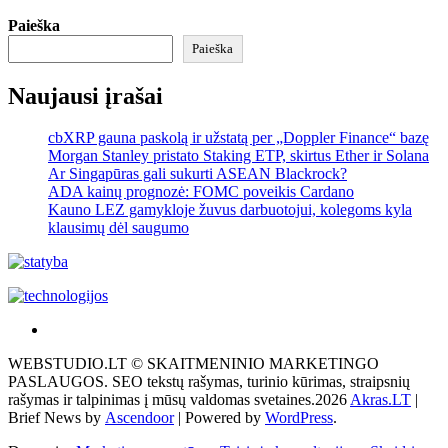
Paieška
Paieška
Naujausi įrašai
cbXRP gauna paskolą ir užstatą per „Doppler Finance“ bazę
Morgan Stanley pristato Staking ETP, skirtus Ether ir Solana
Ar Singapūras gali sukurti ASEAN Blackrock?
ADA kainų prognozė: FOMC poveikis Cardano
Kauno LEZ gamykloje žuvus darbuotojui, kolegoms kyla
klausimų dėl saugumo
Akras
–
WEBSTUDIO.LT © SKAITMENINIO MARKETINGO
tai
PASLAUGOS. SEO tekstų rašymas, turinio kūrimas, straipsnių
žemės
rašymas ir talpinimas į mūsų valdomas svetaines.2026
Akras.LT
|
ploto
Brief News by
Ascendoor
| Powered by
WordPress
.
matavimo
vienetas-