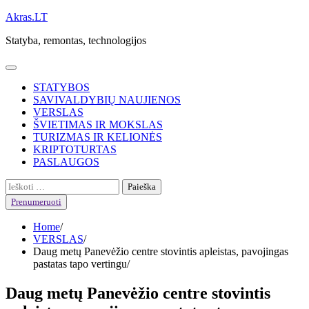
Skip
Akras.LT
to
Statyba, remontas, technologijos
content
STATYBOS
SAVIVALDYBIŲ NAUJIENOS
VERSLAS
ŠVIETIMAS IR MOKSLAS
TURIZMAS IR KELIONĖS
KRIPTOTURTAS
PASLAUGOS
Ieškoti:
Prenumeruoti
Home
VERSLAS
Daug metų Panevėžio centre stovintis apleistas, pavojingas
pastatas tapo vertingu
Daug metų Panevėžio centre stovintis