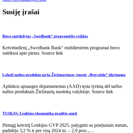
įrašų
Susiję įrašai
Buvo sutrikdytas „Swedbank“ programėlės veiklos
Ketvirtadienį „Swedbank Bank“ mobiliesiems programai buvo
sutrikusi apie pietus. Source link
Lokali naftos produktų tarša Žiežmariuose, įmonė „Regvalda“ tikrinama
Aplinkos apsaugos departamentas (AAD) tęsia tyrimą dėl taršos
naftos produktais Žiežmarių nuotekų valykloje. Source link
TUSKAS: Lenkijos ekonomika pradėjo augti
Pirmąjį ketvirtį Lenkijos GVP 2025, palyginti su praėjusiais metais,
padidėjo 3,2 % ir per visą 2024 m. – 2,9 proc.,…