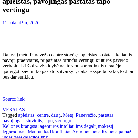
apleistas, pavojingas pastatas tapo
vertingu
11 balandžio, 2026
Daugelį metų Panevėžio centre stovėjęs apleistas pastatas, keliantis
pavojų praeiviams, pripažintas turinčiu vertingų kultūros paveldo
vertybių. Iki šiol savivaldybė net teismų sprendimais negalėjo
įpareigoti savininko pastato sutvarkyti, dabar ekspertai sako, kad tai
bus dar sunkiau.
Source link
VERSLAS
Tagged
apleistas
,
centre
,
daug
,
Metų
,
Panevėžio
,
pastatas
,
pavojingas
,
stovintis
,
tapo
,
vertingu
Navigacija
Kelionės brangsta: agentūros ir toliau ims degalų mokestį
Izgorodinas: Manau, kad konfliktas Artimuosiuose Rytuose pamažu
tarp
judės deeskalacijos link