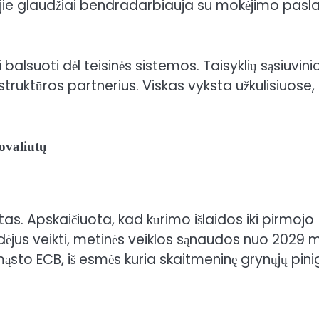
tra, jie glaudžiai bendradarbiauja su mokėjimo pas
i balsuoti dėl teisinės sistemos. Taisyklių sąsiuvini
truktūros partnerius. Viskas vyksta užkulisiuose,
ovaliutų
s. Apskaičiuota, kad kūrimo išlaidos iki pirmojo
radėjus veikti, metinės veiklos sąnaudos nuo 2029 m
 mąsto ECB
,
iš esmės kuria skaitmeninę grynųjų pini