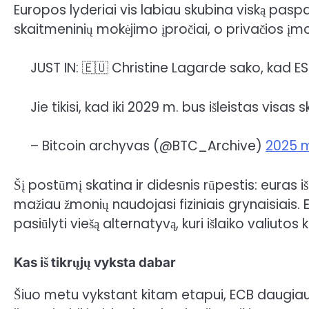
Europos lyderiai vis labiau skubina viską paspar
skaitmeninių mokėjimo įpročiai, o privačios įmo
JUST IN: 🇪🇺 Christine Lagarde sako, kad 
Jie tikisi, kad iki 2029 m. bus išleistas visas
– Bitcoin archyvas (@BTC_Archive)
2025 m
Šį postūmį skatina ir didesnis rūpestis: euras i
mažiau žmonių naudojasi fiziniais grynaisiais. 
pasiūlyti viešą alternatyvą, kuri išlaiko valiutos
Kas iš tikrųjų vyksta dabar
Šiuo metu vykstant kitam etapui, ECB daugiaus