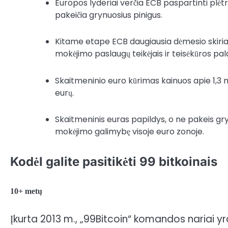
Europos lyderiai verčia ECB paspartinti plėt
pakeičia grynuosius pinigus.
Kitame etape ECB daugiausia dėmesio skiri
mokėjimo paslaugų teikėjais ir teisėkūros pal
Skaitmeninio euro kūrimas kainuos apie 1,3 m
eurų.
Skaitmeninis euras papildys, o ne pakeis gry
mokėjimo galimybę visoje euro zonoje.
Kodėl galite pasitikėti 99 bitkoinais
10+ metų
Įkurta 2013 m., „99Bitcoin“ komandos nariai yra