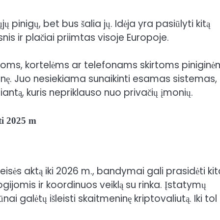
ų pinigų, bet bus šalia jų. Idėja yra pasiūlyti kitą
is ir plačiai priimtas visoje Europoje.
oms, kortelėms ar telefonams skirtoms piniginė
onę. Juo nesiekiama sunaikinti esamas sistemas,
iantą, kuris nepriklauso nuo privačių įmonių.
ti 2025 m
isės aktą iki 2026 m., bandymai gali prasidėti kit
gijomis ir koordinuos veiklą su rinka. Įstatymų
ūnai galėtų išleisti skaitmeninę kriptovaliutą.
Iki tol