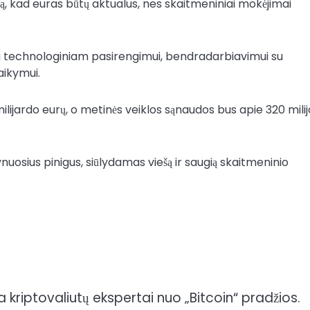
rą, kad euras būtų aktualus, nes skaitmeniniai mokėjimai
a technologiniam pasirengimui, bendradarbiavimui su
aikymui.
ilijardo eurų, o metinės veiklos sąnaudos bus apie 320 mili
nuosius pinigus, siūlydamas viešą ir saugią skaitmeninio
 kriptovaliutų ekspertai nuo „Bitcoin“ pradžios.