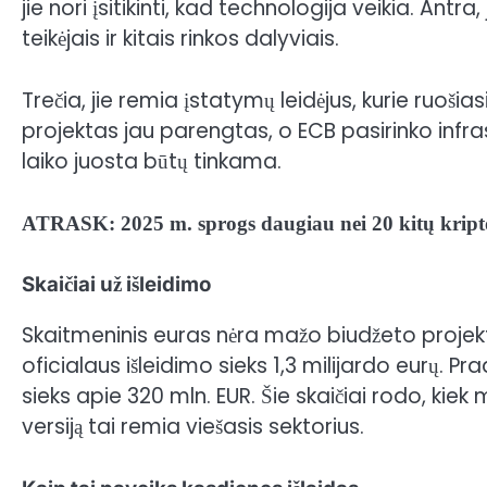
jie nori įsitikinti, kad technologija veikia. An
teikėjais ir kitais rinkos dalyviais.
Trečia, jie remia įstatymų leidėjus, kurie ruošias
projektas jau parengtas, o ECB pasirinko infras
laiko juosta būtų tinkama.
ATRASK: 2025 m. sprogs daugiau nei 20 kitų kript
Skaičiai už išleidimo
Skaitmeninis euras nėra mažo biudžeto projekta
oficialaus išleidimo sieks 1,3 milijardo eurų. P
sieks apie 320 mln. EUR.
Šie skaičiai rodo, kiek
versiją
tai
remia viešasis sektorius.