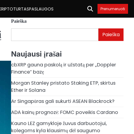
KRIPTOTURTAS
PASLAUGOS
Prenumeruoti
Paieška
į
Paieška
Naujausi įrašai
cbXRP gauna paskolą ir užstatą per „Doppler
Finance“ bazę
Morgan Stanley pristato Staking ETP, skirtus
Ether ir Solana
Ar Singapūras gali sukurti ASEAN Blackrock?
ADA kainų prognozė: FOMC poveikis Cardano
Kauno LEZ gamykloje žuvus darbuotojui,
kolegoms kyla klausimų dėl saugumo