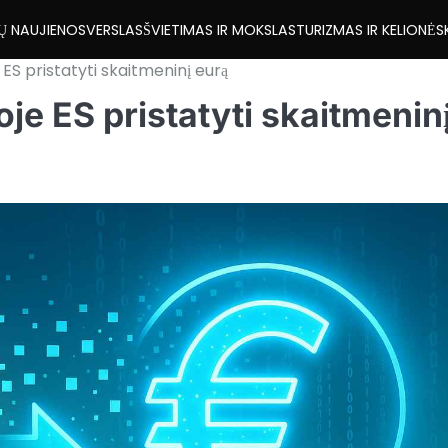
Ų NAUJIENOS
VERSLAS
ŠVIETIMAS IR MOKSLAS
TURIZMAS IR KELIONĖS
 ES pristatyti skaitmeninį eurą
je ES pristatyti skaitmenin