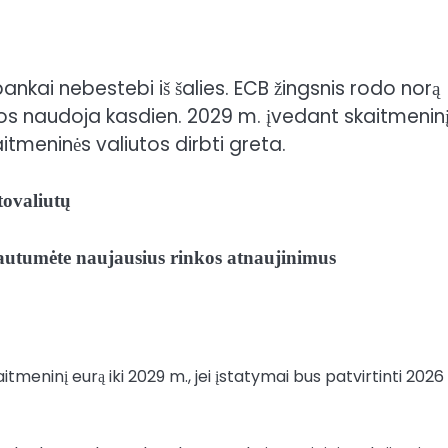
bankai nebestebi iš šalies. ECB žingsnis rodo norą
juos naudoja kasdien.
2029 m. įvedant skaitmenin
kaitmeninės valiutos
dirbti greta
.
tovaliutų
 gautumėte naujausius rinkos atnaujinimus
tmeninį eurą iki 2029 m., jei įstatymai bus patvirtinti 2026 