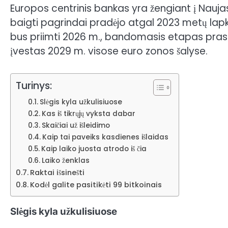
Europos centrinis bankas yra
žengiant į
Naujas
baigti pagrindai
pradėjo atgal
2023 metų lapkr
bus priimti 2026 m., bandomasis etapas prasid
įvestas 2029 m. visose euro zonos šalyse.
Turinys:
Slėgis kyla užkulisiuose
Kas iš tikrųjų vyksta dabar
Skaičiai už išleidimo
Kaip tai paveiks kasdienes išlaidas
Kaip laiko juosta atrodo iš čia
Laiko ženklas
Raktai išsinešti
Kodėl galite pasitikėti 99 bitkoinais
Slėgis kyla užkulisiuose