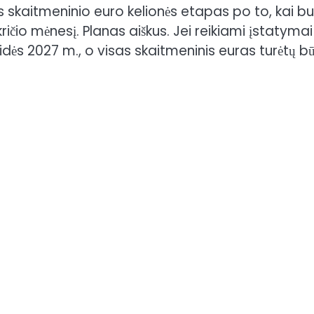
 skaitmeninio euro kelionės etapas po to, kai b
ičio mėnesį.
Planas aiškus. Jei reikiami įstatymai
ės 2027 m., o visas skaitmeninis euras turėtų bū