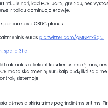
tinti. Jie nori, kad ECB judėtų greičiau, nes vystos
nės ir toliau dominuoja erdvėje.
ES spartina savo CBDC planus
 skaitmeninis euras
pic.twitter.com/gMNPnx8qrJ
. spalio 31 d
šlikti aktualus atliekant kasdienius mokėjimus, nes
ECB mato skaitmeninį eurą kaip būdą likti žaidime 
 kontrolę sistemoje.
ia dėmesio skiria trims pagrindinėms sritims. Pi