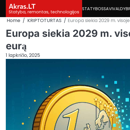
Skip
Akras.LT
STATYBOS
SAVIVALDYBI
to
Statyba, remontas, technologijos
content
Home
KRIPTOTURTAS
Europa siekia 2029 m. visoje
Europa siekia 2029 m. viso
eurą
1 lapkričio, 2025