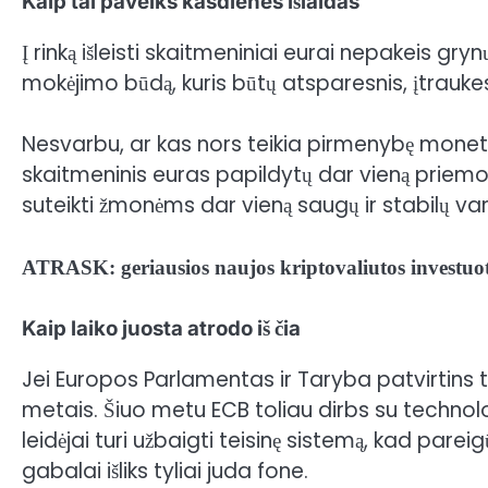
Kaip tai paveiks kasdienes išlaidas
Į rinką išleisti skaitmeniniai eurai nepakeis grynųj
mokėjimo būdą, kuris būtų atsparesnis, įtraukesn
Nesvarbu, ar kas nors teikia pirmenybę monet
skaitmeninis euras papildytų dar vieną priem
suteikti žmonėms dar vieną saugų ir stabilų var
ATRASK: geriausios naujos kriptovaliutos investuo
Kaip laiko juosta atrodo iš čia
Jei Europos Parlamentas ir Taryba patvirtins te
metais. Šiuo metu ECB toliau dirbs su technolo
leidėjai turi užbaigti teisinę sistemą, kad pareig
gabalai išliks
tyliai juda
fone.