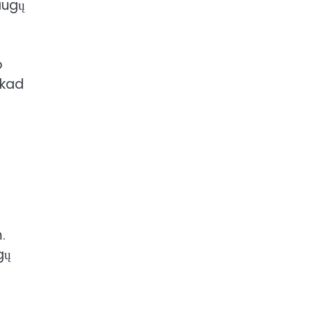
laugų
o
 kad
.
gų