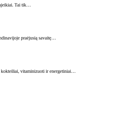
jeikiai. Tai tik…
ndinavijoje praėjusią savaitę…
okteiliai, vitaminizuoti ir energetiniai…