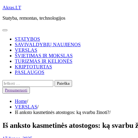
Skip
Akras.LT
to
Statyba, remontas, technologijos
content
STATYBOS
SAVIVALDYBIŲ NAUJIENOS
VERSLAS
ŠVIETIMAS IR MOKSLAS
TURIZMAS IR KELIONĖS
KRIPTOTURTAS
PASLAUGOS
Ieškoti:
Prenumeruoti
Home
VERSLAS
Iš anksto kasmetinės atostogos: ką svarbu žinoti?
Iš anksto kasmetinės atostogos: ką svarbu ž