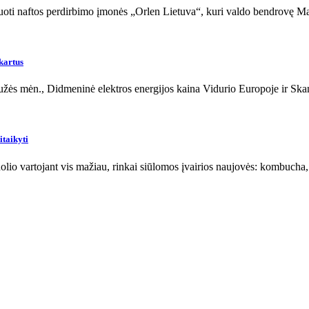
ijuoti naftos perdirbimo įmonės „Orlen Lietuva“, kuri valdo bendrovę Ma
kartus
žės mėn., Didmeninė elektros energijos kaina Vidurio Europoje ir Ska
itaikyti
io vartojant vis mažiau, rinkai siūlomos įvairios naujovės: kombucha, k