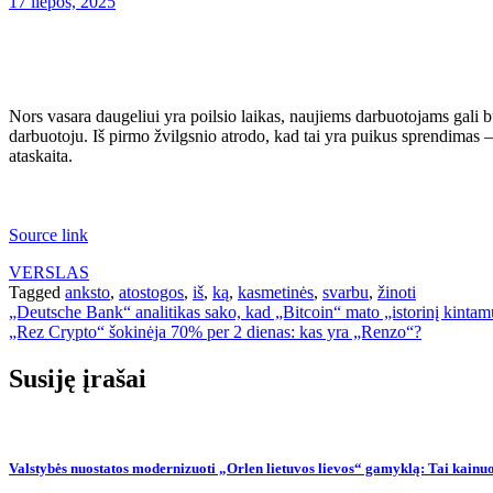
17 liepos, 2025
Nors vasara daugeliui yra poilsio laikas, naujiems darbuotojams gali b
darbuotoju. Iš pirmo žvilgsnio atrodo, kad tai yra puikus sprendimas – 
ataskaita.
Source link
VERSLAS
Tagged
anksto
,
atostogos
,
iš
,
ką
,
kasmetinės
,
svarbu
,
žinoti
Navigacija
„Deutsche Bank“ analitikas sako, kad „Bitcoin“ mato „istorinį kint
„Rez Crypto“ šokinėja 70% per 2 dienas: kas yra „Renzo“?
tarp
įrašų
Susiję įrašai
Valstybės nuostatos modernizuoti „Orlen lietuvos lievos“ gamyklą: Tai kainuo