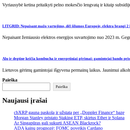
Vyriausybė ketina pritaikyti pelno mokesčio lengvatą ir kitaip subsid
LITGRID: Nepaisant mažo vartojimo, dėl šilumos Europoje, elektra brangi 2 
Nepaisant žemiausio elektros energijos suvartojimo nuo 2023 m. Gegu
Alų ir degtinę keičia kombucha ir energetiniai gėrimai: gamintojai bando pris
Lietuvos gėrimų gamintojai išgyvena permainų laikus. Jaunimui alkohol
Paieška
Paieška
Naujausi įrašai
cbXRP gauna paskolą ir užstatą per „Doppler Finance“ bazę
Morgan Stanley pristato Staking ETP, skirtus Ether ir Solana
Ar Singapūras gali sukurti ASEAN Blackrock?
ADA kainų prognozė: FOMC poveikis Cardano