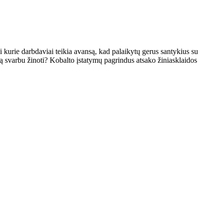
i kurie darbdaviai teikia avansą, kad palaikytų gerus santykius su
 Ką svarbu žinoti? Kobalto įstatymų pagrindus atsako žiniasklaidos