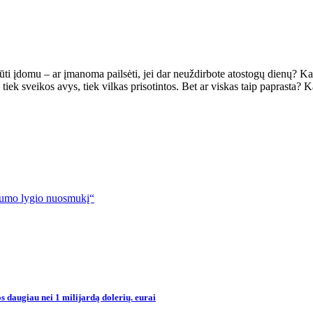
ūti įdomu – ar įmanoma pailsėti, jei dar neuždirbote atostogų dienų? Ka
tiek sveikos avys, tiek vilkas prisotintos. Bet ar viskas taip paprasta?
amumo lygio nuosmukį“
s daugiau nei 1 milijardą dolerių. eurai