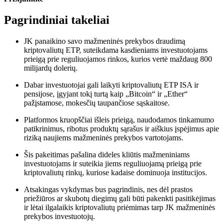
Pagrindiniai takeliai
JK panaikino savo mažmeninės prekybos draudimą
kriptovaliutų ETP, suteikdama kasdieniams investuotojams
prieigą prie reguliuojamos rinkos, kurios vertė maždaug 800
milijardų dolerių.
Dabar investuotojai gali laikyti kriptovaliutų ETP ISA ir
pensijose, įgyjant tokį turtą kaip „Bitcoin“ ir „Ether“
pažįstamose, mokesčių taupančiose sąskaitose.
Platformos kruopščiai išleis prieigą, naudodamos tinkamumo
patikrinimus, ribotus produktų sąrašus ir aiškius įspėjimus apie
riziką naujiems mažmeninės prekybos vartotojams.
Šis pakeitimas pašalina dideles kliūtis mažmeniniams
investuotojams ir suteikia jiems reguliuojamą prieigą prie
kriptovaliutų rinkų, kuriose kadaise dominuoja institucijos.
Atsakingas vykdymas bus pagrindinis, nes dėl prastos
priežiūros ar skubotų diegimų gali būti pakenkti pasitikėjimas
ir lėtai ilgalaikis kriptovaliutų priėmimas tarp JK mažmeninės
prekybos investuotojų.