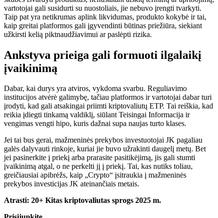
vartotojai gali susidurti su nuostoliais, jie nebuvo įrengti tvarkyti.
Taip pat yra netikrumas
aplink
likvidumas, produkto kokybė ir tai,
kaip greitai platformos gali įgyvendinti
būtinas
priežiūra, siekiant
užkirsti kelią piktnaudžiavimui ar paslėpti
rizika
.
Ankstyva prieiga gali formuoti ilgalaikį
įvaikinimą
Dabar, kai durys yra atviros, vykdoma svarbu. Reguliavimo
institucijos atvėrė galimybę, tačiau platformos ir vartotojai dabar turi
įrodyti, kad gali atsakingai priimti kriptovaliutų ETP. Tai reiškia, kad
reikia įdiegti tinkamą valdiklį, siūlant
Teisingai
Informacija ir
vengimas vengti hipo, kuris dažnai supa naujas turto klases.
Jei tai bus gerai, mažmeninės prekybos investuotojai JK pagaliau
galės dalyvauti rinkoje, kuriai jie buvo užrakinti daugelį metų. Bet
jei pasinerkite į priekį arba prarasite pasitikėjimą, jis gali stumti
įvaikinimą atgal, o ne perkelti jį į priekį. Tai, kas nutiks toliau,
greičiausiai apibrėžs, kaip „Crypto“ įsitraukia į mažmeninės
prekybos investicijas JK ateinančiais metais.
Atrasti:
20+ Kitas kriptovaliutas sprogs 2025 m.
Prisijunkite