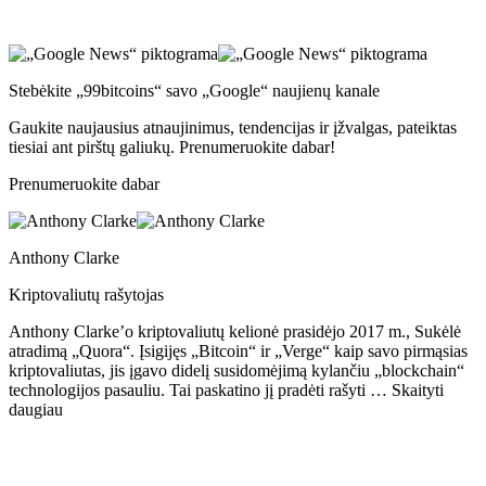
Stebėkite „99bitcoins“ savo „Google“ naujienų kanale
Gaukite naujausius atnaujinimus, tendencijas ir įžvalgas, pateiktas
tiesiai ant pirštų galiukų. Prenumeruokite dabar!
Prenumeruokite dabar
Anthony Clarke
Kriptovaliutų rašytojas
Anthony Clarke’o kriptovaliutų kelionė prasidėjo 2017 m., Sukėlė
atradimą „Quora“. Įsigijęs „Bitcoin“ ir „Verge“ kaip savo pirmąsias
kriptovaliutas, jis įgavo didelį susidomėjimą kylančiu „blockchain“
technologijos pasauliu. Tai paskatino jį pradėti rašyti … Skaityti
daugiau