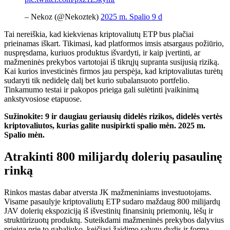
– Nekoz (@Nekoztek)
2025 m. Spalio 9 d
Tai nereiškia, kad kiekvienas kriptovaliutų ETP bus plačiai
prieinamas iškart. Tikimasi, kad platformos imsis atsargaus požiūrio,
nuspręsdama, kuriuos produktus išvardyti, ir kaip įvertinti, ar
mažmeninės prekybos vartotojai iš tikrųjų supranta susijusią riziką.
Kai kurios investicinės firmos jau perspėja, kad kriptovaliutas turėtų
sudaryti tik nedidelę dalį bet kurio subalansuoto portfelio.
Tinkamumo testai ir pakopos prieiga gali sulėtinti įvaikinimą
ankstyvosiose etapuose.
Sužinokite: 9 ir daugiau geriausių didelės rizikos, didelės vertės
kriptovaliutos, kurias galite nusipirkti spalio mėn. 2025 m.
Spalio mėn.
Atrakinti 800 milijardų dolerių pasaulinę
rinką
Rinkos mastas dabar atversta JK mažmeniniams investuotojams.
Visame pasaulyje kriptovaliutų ETP sudaro maždaug 800 milijardų
JAV dolerių ekspoziciją iš išvestinių finansinių priemonių, lėšų ir
struktūrizuotų produktų. Suteikdami mažmeninės prekybos dalyvius
prieigą prie to gabaliuko, keičiasi žaidimo sąlygų dydis ir forma.