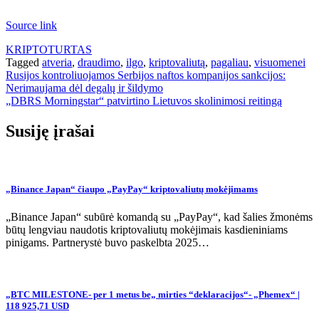
Source link
KRIPTOTURTAS
Tagged
atveria
,
draudimo
,
ilgo
,
kriptovaliutą
,
pagaliau
,
visuomenei
Navigacija
Rusijos kontroliuojamos Serbijos naftos kompanijos sankcijos:
Nerimaujama dėl degalų ir šildymo
tarp
„DBRS Morningstar“ patvirtino Lietuvos skolinimosi reitingą
įrašų
Susiję įrašai
„Binance Japan“ čiaupo „PayPay“ kriptovaliutų mokėjimams
„Binance Japan“ subūrė komandą su „PayPay“, kad šalies žmonėms
būtų lengviau naudotis kriptovaliutų mokėjimais kasdieniniams
pinigams. Partnerystė buvo paskelbta 2025…
„BTC MILESTONE- per 1 metus be„ mirties “deklaracijos“- „Phemex“ |
118 925,71 USD