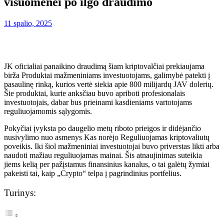
visuomenei po ilgo draudimo
11 spalio, 2025
JK oficialiai panaikino draudimą šiam kriptovalčiai
prekiaujama
birža
Produktai mažmeniniams investuotojams, galimybė patekti į
pasaulinę rinką, kurios vertė siekia apie 800 milijardų JAV dolerių.
Šie produktai, kurie anksčiau buvo apriboti profesionalais
investuotojais, dabar bus prieinami kasdieniams vartotojams
reguliuojamomis sąlygomis.
Pokyčiai įvyksta po daugelio metų riboto prieigos ir didėjančio
nusivylimo
nuo
asmenys
Kas norėjo
Reguliuojamas kriptovaliutų
poveikis.
Iki šiol mažmeniniai investuotojai
buvo
priverstas likti arba
naudoti
mažiau reguliuojamas
mainai.
Šis atnaujinimas suteikia
jiems kelią per pažįstamus finansinius kanalus, o tai galėtų žymiai
pakeisti tai, kaip „Crypto“ telpa į pagrindinius portfelius.
Turinys: