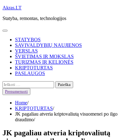
Skip
Akras.LT
to
Statyba, remontas, technologijos
content
STATYBOS
SAVIVALDYBIŲ NAUJIENOS
VERSLAS
ŠVIETIMAS IR MOKSLAS
TURIZMAS IR KELIONĖS
KRIPTOTURTAS
PASLAUGOS
Ieškoti:
Prenumeruoti
Home
KRIPTOTURTAS
JK pagaliau atveria kriptovaliutą visuomenei po ilgo
draudimo
JK pagaliau atveria kriptovaliutą