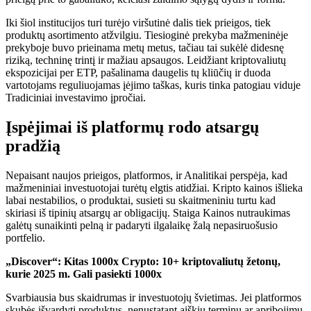
Iki šiol institucijos turi
turėjo
viršutinė dalis tiek prieigos, tiek
produktų asortimento atžvilgiu. Tiesioginė prekyba mažmeninėje
prekyboje buvo prieinama metų metus, tačiau tai sukėlė didesnę
riziką, techninę trintį ir mažiau apsaugos.
Leidžiant kriptovaliutų
ekspozicijai per ETP, pašalinama daugelis tų kliūčių ir
duoda
vartotojams reguliuojamas įėjimo taškas, kuris tinka patogiau
viduje
Tradiciniai investavimo įpročiai.
Įspėjimai iš platformų rodo atsargų
pradžią
Nepaisant naujos prieigos, platformos,
ir
Analitikai perspėja, kad
mažmeniniai investuotojai turėtų elgtis atidžiai.
Kripto kainos išlieka
labai nestabilios, o produktai, susieti su skaitmeniniu turtu
kad
skiriasi
iš tipinių atsargų ar obligacijų.
Staiga
Kainos nutraukimas
galėtų sunaikinti pelną ir padaryti ilgalaikę žalą nepasiruošusio
portfelio.
„Discover“: Kitas 1000x Crypto: 10+ kriptovaliutų žetonų,
kurie 2025 m. Gali pasiekti 1000x
Svarbiausia bus skaidrumas ir investuotojų švietimas. Jei platformos
skubės išvardyti produktus, nenustatant aiškių terminų ar apribojimų,