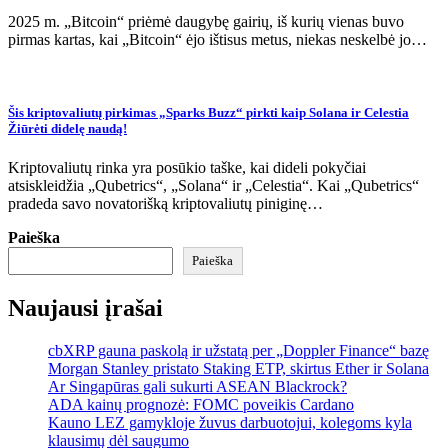
2025 m. „Bitcoin“ priėmė daugybę gairių, iš kurių vienas buvo
pirmas kartas, kai „Bitcoin“ ėjo ištisus metus, niekas neskelbė jo…
Šis kriptovaliutų pirkimas „Sparks Buzz“ pirkti kaip Solana ir Celestia
Žiūrėti didelę naudą!
Kriptovaliutų rinka yra posūkio taške, kai dideli pokyčiai
atsiskleidžia „Qubetrics“, „Solana“ ir „Celestia“. Kai „Qubetrics“
pradeda savo novatorišką kriptovaliutų piniginę…
Paieška
Paieška
Naujausi įrašai
cbXRP gauna paskolą ir užstatą per „Doppler Finance“ bazę
Morgan Stanley pristato Staking ETP, skirtus Ether ir Solana
Ar Singapūras gali sukurti ASEAN Blackrock?
ADA kainų prognozė: FOMC poveikis Cardano
Kauno LEZ gamykloje žuvus darbuotojui, kolegoms kyla
klausimų dėl saugumo