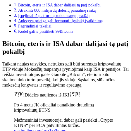
Bitcoin, eteris ir ISA dabar dalijasi tą patį pokalbį
Atrakinti 800 milijardų dolerių pasaulinę rinką
Įspėjimai iš platformų rodo atsargų pradžią
Ankstyva prieiga gali formuoti ilgalaikį įvaikinimą
Pagrindiniai takeliai
Kodėl galite pasitikėti 99Bitcoins
Bitcoin, eteris ir ISA dabar dalijasi tą patį
pokalbį
Taikant naujas taisykles, netrukus gali būti surengta kriptovaliutų
ETP
viduje
Mokesčių taupantys įvyniojimai
kaip
ISA ir pensijos.
Tai
reiškia investuotojus
galės
Gaukite „Bitcoin“, eterio ir kito
skaitmeninio turto poveikį, kol jis
viduje
Sąskaitos, siūlančios
mokesčių lengvatas ir reguliavimo apsaugą.
🇬🇧 Didelės naujienos iš JK! 🇬🇧
Po 4 metų JK oficialiai panaikino draudimą
kriptovaliutų ETNS
Mažmeniniai investuotojai dabar gali pasiekti „Crypto
ETNS“ per FCA patvirtintas biržas.
pic.twitter.com/pxz1z3kymr