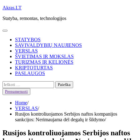
Skip
Akras.LT
to
Statyba, remontas, technologijos
content
STATYBOS
SAVIVALDYBIŲ NAUJIENOS
VERSLAS
ŠVIETIMAS IR MOKSLAS
TURIZMAS IR KELIONĖS
KRIPTOTURTAS
PASLAUGOS
Ieškoti:
Prenumeruoti
Home
VERSLAS
Rusijos kontroliuojamos Serbijos naftos kompanijos
sankcijos: Nerimaujama dėl degalų ir šildymo
Rusijos kontroliuojamos Serbijos naftos