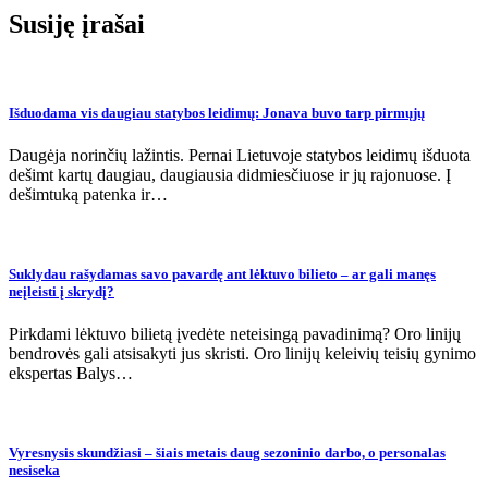
įrašų
Susiję įrašai
Išduodama vis daugiau statybos leidimų: Jonava buvo tarp pirmųjų
Daugėja norinčių lažintis. Pernai Lietuvoje statybos leidimų išduota
dešimt kartų daugiau, daugiausia didmiesčiuose ir jų rajonuose. Į
dešimtuką patenka ir…
Suklydau rašydamas savo pavardę ant lėktuvo bilieto – ar gali manęs
neįleisti į skrydį?
Pirkdami lėktuvo bilietą įvedėte neteisingą pavadinimą? Oro linijų
bendrovės gali atsisakyti jus skristi. Oro linijų keleivių teisių gynimo
ekspertas Balys…
Vyresnysis skundžiasi – šiais metais daug sezoninio darbo, o personalas
nesiseka