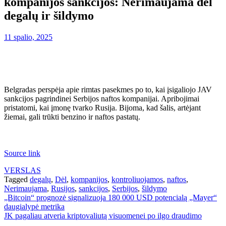
kompanijos sankcijos: Nerimaujama dėl
degalų ir šildymo
11 spalio, 2025
Belgradas perspėja apie rimtas pasekmes po to, kai įsigaliojo JAV
sankcijos pagrindinei Serbijos naftos kompanijai. Apribojimai
pristatomi, kai įmonę tvarko Rusija. Bijoma, kad šalis, artėjant
žiemai, gali trūkti benzino ir naftos pastatų.
Source link
VERSLAS
Tagged
degalų
,
Dėl
,
kompanijos
,
kontroliuojamos
,
naftos
,
Nerimaujama
,
Rusijos
,
sankcijos
,
Serbijos
,
šildymo
Navigacija
„Bitcoin“ prognozė signalizuoja 180 000 USD potencialą „Mayer“
daugialypė metrika
tarp
JK pagaliau atveria kriptovaliutą visuomenei po ilgo draudimo