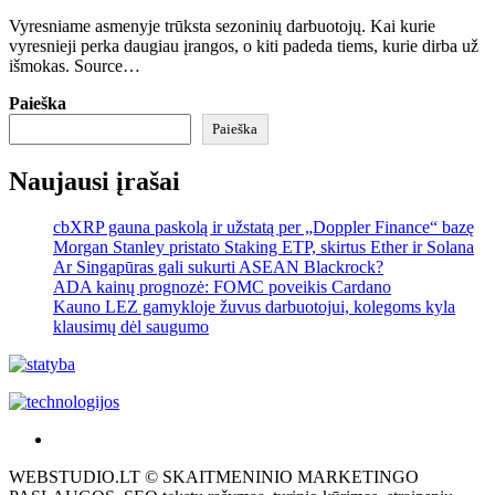
Vyresniame asmenyje trūksta sezoninių darbuotojų. Kai kurie
vyresnieji perka daugiau įrangos, o kiti padeda tiems, kurie dirba už
išmokas. Source…
Paieška
Paieška
Naujausi įrašai
cbXRP gauna paskolą ir užstatą per „Doppler Finance“ bazę
Morgan Stanley pristato Staking ETP, skirtus Ether ir Solana
Ar Singapūras gali sukurti ASEAN Blackrock?
ADA kainų prognozė: FOMC poveikis Cardano
Kauno LEZ gamykloje žuvus darbuotojui, kolegoms kyla
klausimų dėl saugumo
Akras
–
WEBSTUDIO.LT © SKAITMENINIO MARKETINGO
tai