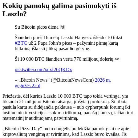
Kokių pamokų galima pasimokyti iš
Laszlo?
Su Bitcoin picos diena 🙌
Šiandien prieš 16 metų Laszlo Hanyecz išleido 10 tūkst
#BTC
už 2 Papa John’s picas – pažymint pirmą kartą
bitkoiną iškeisti į tikrą pasaulio gėrybę.
Ši 10 000 BTC šiandien verta 770 milijonų dolerių 👀
pic.twitter.com/xnxf26QKDx
– „Bitcoin News“ (@BitcoinNewsCom)
2026 m.
gegužės 22 d
Priežastis, dėl kurios Laszlo 10 000 BTC tapo tokia vertinga, yra
fiksuota 21 milijono Bitcoin atsarga, įrašyta į protokolą. Ši ribota
pasiūla kartu su didėjančia paklausa – nuo ​​cypherpunk forumų iki
institucinių investicijų – sukuria trūkumą, panašų į auksą, tačiau turi
matematinį ir audituojamą patvirtinimą.
„Bitcoin Pizza Day“ metu daugelis praleidžia pamoką: tai ne apie
kriptovaliutų vengimą ar tvirtinimą, kad Laszlo buvo kvailas. Jis