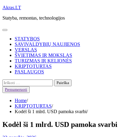
Skip
Akras.LT
to
Statyba, remontas, technologijos
content
STATYBOS
SAVIVALDYBIŲ NAUJIENOS
VERSLAS
ŠVIETIMAS IR MOKSLAS
TURIZMAS IR KELIONĖS
KRIPTOTURTAS
PASLAUGOS
Ieškoti:
Prenumeruoti
Home
KRIPTOTURTAS
Kodėl ši 1 mlrd. USD pamoka svarbi
Kodėl ši 1 mlrd. USD pamoka svarbi