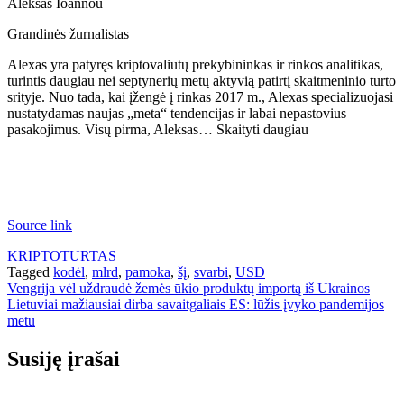
Aleksas Ioannou
Grandinės žurnalistas
Alexas yra patyręs kriptovaliutų prekybininkas ir rinkos analitikas,
turintis daugiau nei septynerių metų aktyvią patirtį skaitmeninio turto
srityje. Nuo tada, kai įžengė į rinkas 2017 m., Alexas specializuojasi
nustatydamas naujas „meta“ tendencijas ir labai nepastovius
pasakojimus. Visų pirma, Aleksas… Skaityti daugiau
Source link
KRIPTOTURTAS
Tagged
kodėl
,
mlrd
,
pamoka
,
šį
,
svarbi
,
USD
Navigacija
Vengrija vėl uždraudė žemės ūkio produktų importą iš Ukrainos
Lietuviai mažiausiai dirba savaitgaliais ES: lūžis įvyko pandemijos
tarp
metu
įrašų
Susiję įrašai