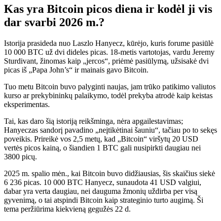
Kas yra Bitcoin picos diena ir kodėl ji vis
dar svarbi 2026 m.?
Istorija prasideda nuo Laszlo Hanyecz, kūrėjo, kuris forume pasiūlė
10 000 BTC už dvi dideles picas. 18-metis vartotojas, vardu Jeremy
Sturdivant, žinomas kaip „jercos“, priėmė pasiūlymą, užsisakė dvi
picas iš „Papa John’s“ ir mainais gavo Bitcoin.
Tuo metu Bitcoin buvo palyginti naujas, jam trūko patikimo valiutos
kurso ar prekybininkų palaikymo, todėl prekyba atrodė kaip keistas
eksperimentas.
Tai, kas daro šią istoriją reikšminga, nėra apgailestavimas;
Hanyeczas sandorį pavadino „neįtikėtinai šauniu“, tačiau po to sekęs
poveikis. Prireikė vos 2,5 metų, kad „Bitcoin“ viršytų 20 USD
vertės picos kainą, o šiandien 1 BTC gali nusipirkti daugiau nei
3800 picų.
2025 m. spalio mėn., kai Bitcoin buvo didžiausias, šis skaičius siekė
6 236 picas. 10 000 BTC Hanyecz, sunaudota 41 USD valgiui,
dabar yra verta daugiau, nei dauguma žmonių uždirba per visą
gyvenimą, o tai atspindi Bitcoin kaip strateginio turto augimą. Ši
tema peržiūrima kiekvieną gegužės 22 d.