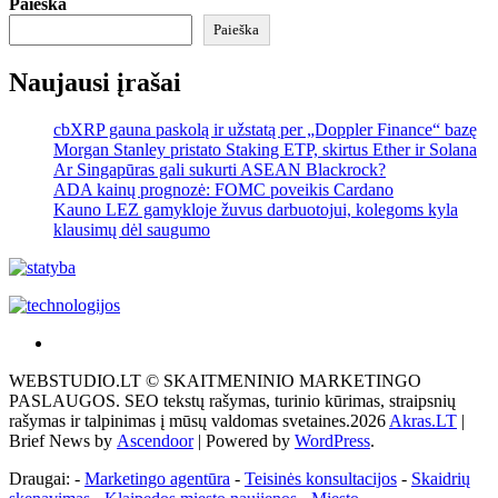
Paieška
Paieška
Naujausi įrašai
cbXRP gauna paskolą ir užstatą per „Doppler Finance“ bazę
Morgan Stanley pristato Staking ETP, skirtus Ether ir Solana
Ar Singapūras gali sukurti ASEAN Blackrock?
ADA kainų prognozė: FOMC poveikis Cardano
Kauno LEZ gamykloje žuvus darbuotojui, kolegoms kyla
klausimų dėl saugumo
Akras
–
WEBSTUDIO.LT © SKAITMENINIO MARKETINGO
tai
PASLAUGOS. SEO tekstų rašymas, turinio kūrimas, straipsnių
žemės
rašymas ir talpinimas į mūsų valdomas svetaines.2026
Akras.LT
|
ploto
Brief News by
Ascendoor
| Powered by
WordPress
.
matavimo
vienetas-
Draugai: -
Marketingo agentūra
-
Teisinės konsultacijos
-
Skaidrių
Pagrindinis