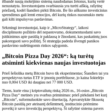
išbandė naują mokėjimo sistemą naudodamas žetonus, kurių vertė
nenustatyta. Investuotojams svarbiausia yra turėti aiškią, rašytinę
priežastį, kodėl šiandien pirkti Bitcoin. Be šio aiškumo investicinius
sprendimus gali lemti emocijos, dėl kurių rinkos nuosmukio metu
gali kilti impulsyvus pardavimas.
Sėkmingi investuotojai, kaip ir „MicroStrategy“, laikosi
disciplinuoto požiūrio dėl nepastovumo, dokumentuodami savo
įsitikinimus apie pasiūlą ir paklausą ir žinodami, kas paskatintų juos
pakoreguoti savo požiūrį. Ši strategija padeda išvengti panikos
pardavimo sudėtingomis rinkos sąlygomis.
„Bitcoin Pizza Day 2026“: ką turėtų
atsiminti kiekvienas naujas investuotojas
Prieš šešiolika metų Bitcoin buvo tik eksperimentas; Šiandien tai yra
perspektyvus turtas ETF ir įmonių portfeliuose, jo kaina šoktelėjo
nuo 0,004 USD iki daugiau nei 77 000 USD.
Tiems, kurie eina į kriptovaliutų rinką 2026 m., 16-osios „Bitcoin
Pizza Day“ metinės yra svarbus priminimas: prieš pirkdami bet kurį
„Bitcoin“, suformuluokite savo disertaciją. Apsvarstykite fiksuotą
Bitcoin pasiūlą per ateinantį dešimtmetį, institucinio priėmimo
poveikį ir savo investicijų perspektyvą. Ši rašytinė sistema pavers