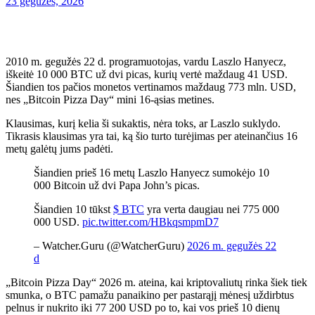
23 gegužės, 2026
2010 m. gegužės 22 d. programuotojas, vardu Laszlo Hanyecz,
iškeitė 10 000 BTC už dvi picas, kurių vertė maždaug 41 USD.
Šiandien tos pačios monetos vertinamos maždaug 773 mln. USD,
nes „Bitcoin Pizza Day“ mini 16-ąsias metines.
Klausimas, kurį kelia ši sukaktis, nėra toks, ar Laszlo suklydo.
Tikrasis klausimas yra tai, ką šio turto turėjimas per ateinančius 16
metų galėtų jums padėti.
Šiandien prieš 16 metų Laszlo Hanyecz sumokėjo 10
000 Bitcoin už dvi Papa John’s picas.
Šiandien 10 tūkst
$ BTC
yra verta daugiau nei 775 000
000 USD.
pic.twitter.com/HBkqsmpmD7
– Watcher.Guru (@WatcherGuru)
2026 m. gegužės 22
d
„Bitcoin Pizza Day“ 2026 m. ateina, kai kriptovaliutų rinka šiek tiek
smunka, o BTC pamažu panaikino per pastarąjį mėnesį uždirbtus
pelnus ir nukrito iki 77 200 USD po to, kai vos prieš 10 dienų