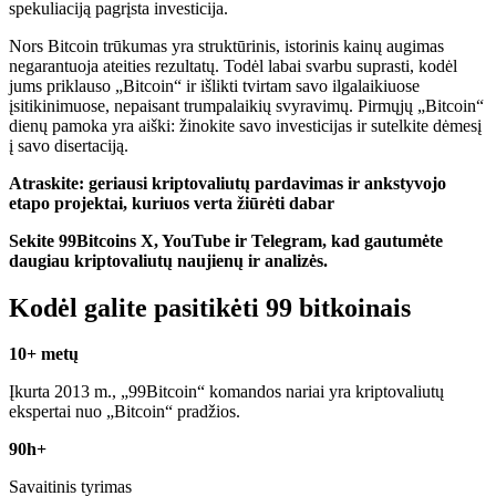
spekuliaciją pagrįsta investicija.
Nors Bitcoin trūkumas yra struktūrinis, istorinis kainų augimas
negarantuoja ateities rezultatų. Todėl labai svarbu suprasti, kodėl
jums priklauso „Bitcoin“ ir išlikti tvirtam savo ilgalaikiuose
įsitikinimuose, nepaisant trumpalaikių svyravimų. Pirmųjų „Bitcoin“
dienų pamoka yra aiški: žinokite savo investicijas ir sutelkite dėmesį
į savo disertaciją.
Atraskite: geriausi kriptovaliutų pardavimas ir ankstyvojo
etapo projektai, kuriuos verta žiūrėti dabar
Sekite 99Bitcoins X, YouTube ir Telegram, kad gautumėte
daugiau kriptovaliutų naujienų ir analizės.
Kodėl galite pasitikėti 99 bitkoinais
10+ metų
Įkurta 2013 m., „99Bitcoin“ komandos nariai yra kriptovaliutų
ekspertai nuo „Bitcoin“ pradžios.
90h+
Savaitinis tyrimas