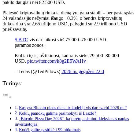
pakilo daugiau nei 82 500 USD.
Platesnė kriptovaliutų rinka tą dieną yra gana stabili – per pastarąsias
24 valandas jis nežymiai išaugo +0,3%, o bendra kriptovaliutų
rinkos riba yra 2,65 trilijono USD, palyginti su 2,9 trilijono USD
prieš savaitę.
$ BTC
vis dar laikosi virš 75 000–76 000 USD
paramos zonos.
Kol tai tęsis, aš tikiuosi, kad ralis sieks 79 500–80 000
USD.
pic.twitter.com/k8g2E5WAHv
– Tedas (@TedPillows)
2026 m. gegužės 22 d
Turinys:
Kas yra Bitcoin picos diena ir kodėl ji vis dar svarbi 2026 m.?
Kokių pamokų galima pasimokyti iš Laszlo?
„Bitcoin Pizza Day 2026“: ką turėtų atsiminti kiekvienas naujas
investuotojas
Kodėl galite pasitikėti 99 bitkoinais