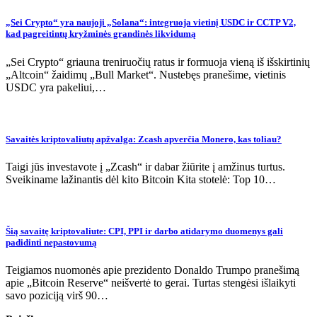
„Sei Crypto“ yra naujoji „Solana“: integruoja vietinį USDC ir CCTP V2,
kad pagreitintų kryžminės grandinės likvidumą
„Sei Crypto“ griauna treniruočių ratus ir formuoja vieną iš išskirtinių
„Altcoin“ žaidimų „Bull Market“. Nustebęs pranešime, vietinis
USDC yra pakeliui,…
Savaitės kriptovaliutų apžvalga: Zcash apverčia Monero, kas toliau?
Taigi jūs investavote į „Zcash“ ir dabar žiūrite į amžinus turtus.
Sveikiname lažinantis dėl kito Bitcoin Kita stotelė: Top 10…
Šią savaitę kriptovaliute: CPI, PPI ir darbo atidarymo duomenys gali
padidinti nepastovumą
Teigiamos nuomonės apie prezidento Donaldo Trumpo pranešimą
apie „Bitcoin Reserve“ neišvertė to gerai. Turtas stengėsi išlaikyti
savo poziciją virš 90…