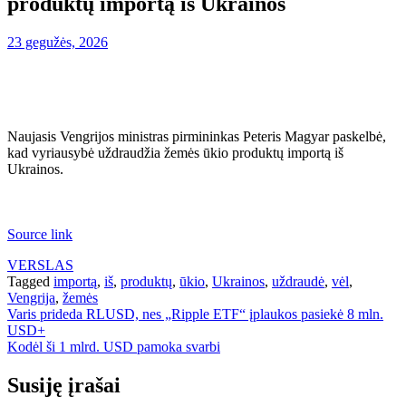
produktų importą iš Ukrainos
23 gegužės, 2026
Naujasis Vengrijos ministras pirmininkas Peteris Magyar paskelbė,
kad vyriausybė uždraudžia žemės ūkio produktų importą iš
Ukrainos.
Source link
VERSLAS
Tagged
importą
,
iš
,
produktų
,
ūkio
,
Ukrainos
,
uždraudė
,
vėl
,
Vengrija
,
žemės
Navigacija
Varis prideda RLUSD, nes „Ripple ETF“ įplaukos pasiekė 8 mln.
USD+
tarp
Kodėl ši 1 mlrd. USD pamoka svarbi
įrašų
Susiję įrašai