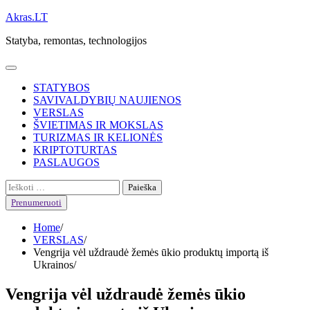
Skip
Akras.LT
to
Statyba, remontas, technologijos
content
STATYBOS
SAVIVALDYBIŲ NAUJIENOS
VERSLAS
ŠVIETIMAS IR MOKSLAS
TURIZMAS IR KELIONĖS
KRIPTOTURTAS
PASLAUGOS
Ieškoti:
Prenumeruoti
Home
VERSLAS
Vengrija vėl uždraudė žemės ūkio produktų importą iš
Ukrainos
Vengrija vėl uždraudė žemės ūkio