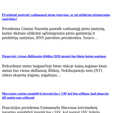
Prezidentė pasirašė vadinamąjį pieno įstatymą: ar tai užtikrins teisingesnius
santykius?
Prezidentas Gitanas Nausėda pasirašė vadinamąjį pieno įstatymą,
kuriuo tikimasi užtikrinti sąžiningesnius pieno gamintojų ir
perdirbėjų santykius, BNS patvirtino prezidentūra. Source…
Ekspertai: vienas didžiausių iššūkių 2026 metais bus būsto kainų augimas
Rekordinius metus baigiančioje būsto rinkoje kainų augimas kitais
metais bus vienas didžiausių iššūkių. Nekilnojamojo turto (NT)
rinkos ekspertų teigimu, įsigaliojus…
Macronas ragina sustabdyti investicijas į JAV, kol bus aiškiau, kad situacija
dėl muitų taps aiškesnė
Prancūzijos prezidentas Emmanuelis Macronas ketvirtadienį
paragino sustabdyti investicijas į JAV, kol naujoji JAV lyderio