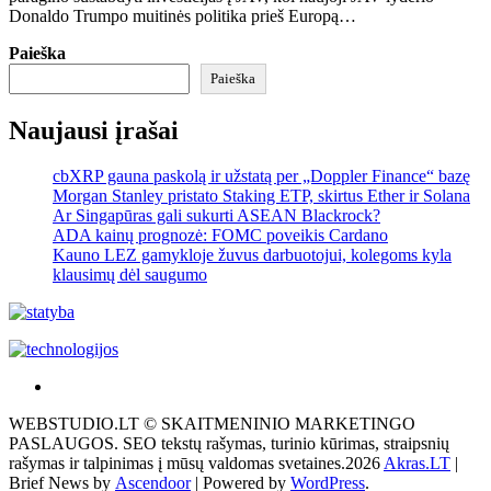
Donaldo Trumpo muitinės politika prieš Europą…
Paieška
Paieška
Naujausi įrašai
cbXRP gauna paskolą ir užstatą per „Doppler Finance“ bazę
Morgan Stanley pristato Staking ETP, skirtus Ether ir Solana
Ar Singapūras gali sukurti ASEAN Blackrock?
ADA kainų prognozė: FOMC poveikis Cardano
Kauno LEZ gamykloje žuvus darbuotojui, kolegoms kyla
klausimų dėl saugumo
Akras
–
WEBSTUDIO.LT © SKAITMENINIO MARKETINGO
tai
PASLAUGOS. SEO tekstų rašymas, turinio kūrimas, straipsnių
žemės
rašymas ir talpinimas į mūsų valdomas svetaines.2026
Akras.LT
|
ploto
Brief News by
Ascendoor
| Powered by
WordPress
.
matavimo