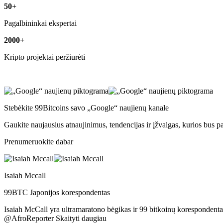
50+
Pagalbininkai ekspertai
2000+
Kripto projektai peržiūrėti
Stebėkite 99Bitcoins savo „Google“ naujienų kanale
Gaukite naujausius atnaujinimus, tendencijas ir įžvalgas, kurios bus p
Prenumeruokite dabar
Isaiah Mccall
99BTC Japonijos korespondentas
Isaiah McCall yra ultramaratono bėgikas ir 99 bitkoinų korespondentas
@AfroReporter Skaityti daugiau