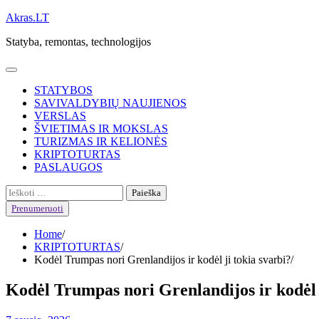
Skip
Akras.LT
to
Statyba, remontas, technologijos
content
STATYBOS
SAVIVALDYBIŲ NAUJIENOS
VERSLAS
ŠVIETIMAS IR MOKSLAS
TURIZMAS IR KELIONĖS
KRIPTOTURTAS
PASLAUGOS
Ieškoti:
Prenumeruoti
Home
KRIPTOTURTAS
Kodėl Trumpas nori Grenlandijos ir kodėl ji tokia svarbi?
Kodėl Trumpas nori Grenlandijos ir kodėl j