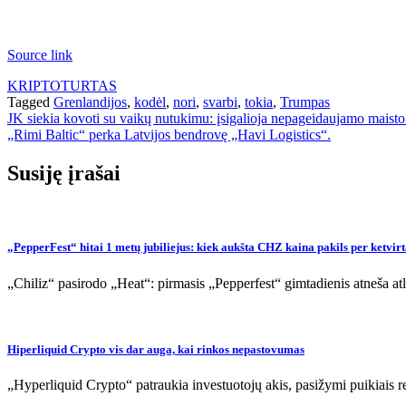
Source link
KRIPTOTURTAS
Tagged
Grenlandijos
,
kodėl
,
nori
,
svarbi
,
tokia
,
Trumpas
Navigacija
JK siekia kovoti su vaikų nutukimu: įsigalioja nepageidaujamo maist
„Rimi Baltic“ perka Latvijos bendrovę „Havi Logistics“.
tarp
įrašų
Susiję įrašai
„PepperFest“ hitai 1 metų jubiliejus: kiek aukšta CHZ kaina pakils per ketvirtą
„Chiliz“ pasirodo „Heat“: pirmasis „Pepperfest“ gimtadienis atneša 
Hiperliquid Crypto vis dar auga, kai rinkos nepastovumas
„Hyperliquid Crypto“ patraukia investuotojų akis, pasižymi puikiais re