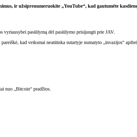
inimus, ir užsiprenumeruokite „YouTube“, kad gautumėte kasdienę
s vyriausybei pasiūlymą dėl pasiūlymo prisijungti prie JAV.
eiškė, kad veiksmai neatitinka sutartyje numatyto „invazijos“ apibr
tai nuo „Bitcoin“ pradžios.