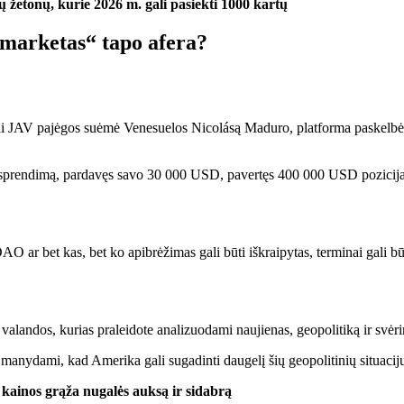
ų žetonų, kurie 2026 m. gali pasiekti 1000 kartų
imarketas“ tapo afera?
kai JAV pajėgos suėmė Venesuelos Nicolásą Maduro, platforma paskelbė, 
prendimą, pardavęs savo 30 000 USD, pavertęs 400 000 USD pozicija, k
DAO ar bet kas, bet ko apibrėžimas gali būti iškraipytas, terminai gali būt
 valandos, kurias praleidote analizuodami naujienas, geopolitiką ir sv
manydami, kad Amerika gali sugadinti daugelį šių geopolitinių situacijų
kainos grąža nugalės auksą ir sidabrą