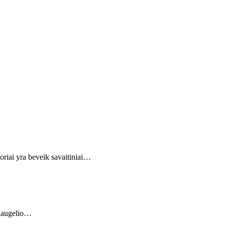
riai yra beveik savaitiniai…
nedaugelio…