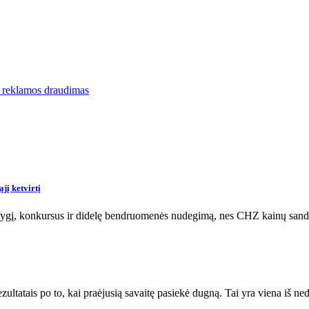
o reklamos draudimas
jį ketvirtį
atlygį, konkursus ir didelę bendruomenės nudegimą, nes CHZ kainų sando
zultatais po to, kai praėjusią savaitę pasiekė dugną. Tai yra viena iš 