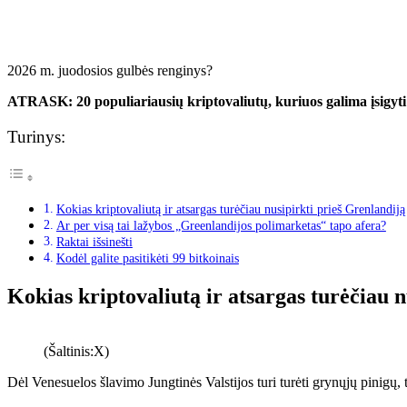
2026 m. juodosios gulbės renginys?
ATRASK: 20 populiariausių kriptovaliutų, kuriuos galima įsigyt
Turinys:
Kokias kriptovaliutą ir atsargas turėčiau nusipirkti prieš Grenlandij
Ar per visą tai lažybos „Greenlandijos polimarketas“ tapo afera?
Raktai išsinešti
Kodėl galite pasitikėti 99 bitkoinais
Kokias kriptovaliutą ir atsargas turėčiau 
(Šaltinis:X)
Dėl Venesuelos šlavimo Jungtinės Valstijos turi turėti grynųjų pinigų, t