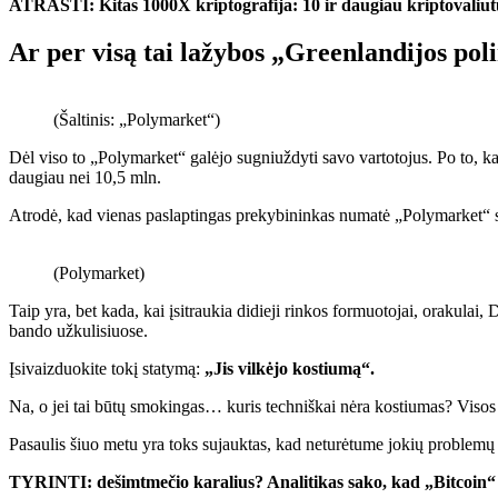
ATRASTI:
Kitas 1000X kriptografija: 10 ir daugiau kriptovaliut
Ar per visą tai lažybos „Greenlandijos pol
(Šaltinis: „Polymarket“)
Dėl viso to „Polymarket“ galėjo sugniuždyti savo vartotojus. Po to, 
daugiau nei 10,5 mln.
Atrodė, kad vienas paslaptingas prekybininkas numatė „Polymarket“ s
(Polymarket)
Taip yra, bet kada, kai įsitraukia didieji rinkos formuotojai, orakulai, 
bando užkulisiuose.
Įsivaizduokite tokį statymą:
„Jis vilkėjo kostiumą“.
Na, o jei tai būtų smokingas… kuris techniškai nėra kostiumas? Visos
Pasaulis šiuo metu yra toks sujauktas, kad neturėtume jokių problemų 
TYRINTI: dešimtmečio karalius? Analitikas sako, kad „Bitcoin“ 