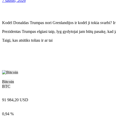
7 sausio, 2026
Kodėl Donaldas Trumpas nori Grenlandijos ir kodėl ji tokia svarbi? I
Prezidentas Trumpas elgiasi taip, lyg gydytojai jam būtų pasakę, kad 
Taigi, kas atsitiks toliau ir ar tai
Bitcoin
BTC
91 984,20 USD
0,94 %