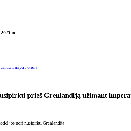
i 2025 m
ą užimant imperatoriui?
nusipirkti prieš Grenlandiją užimant impera
odėl jos nori nusipirkti Grenlandiją.