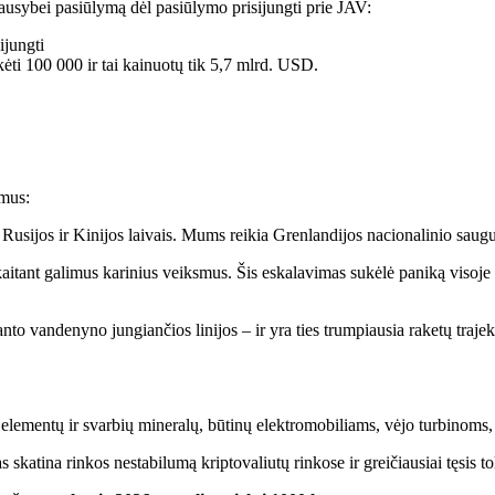
ausybei pasiūlymą dėl pasiūlymo prisijungti prie JAV:
ijungti
i 100 000 ir tai kainuotų tik 5,7 mlrd. USD.
ymus:
ta Rusijos ir Kinijos laivais. Mums reikia Grenlandijos nacionalinio s
skaitant galimus karinius veiksmus. Šis eskalavimas sukėlė paniką visoj
nto vandenyno jungiančios linijos – ir yra ties trumpiausia raketų trajek
 elementų ir svarbių mineralų, būtinų elektromobiliams, vėjo turbinoms
as skatina rinkos nestabilumą kriptovaliutų rinkose ir greičiausiai tęsis 