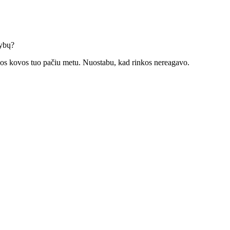
žybų?
dijos kovos tuo pačiu metu. Nuostabu, kad rinkos nereagavo.