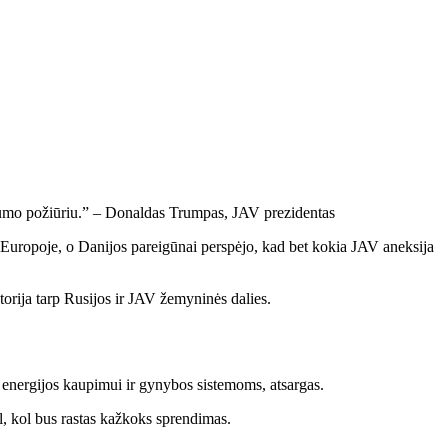
augumo požiūriu.” – Donaldas Trumpas, JAV prezidentas
e Europoje, o Danijos pareigūnai perspėjo, kad bet kokia JAV aneksija
torija tarp Rusijos ir JAV žemyninės dalies.
, energijos kaupimui ir gynybos sistemoms, atsargas.
tol, kol bus rastas kažkoks sprendimas.