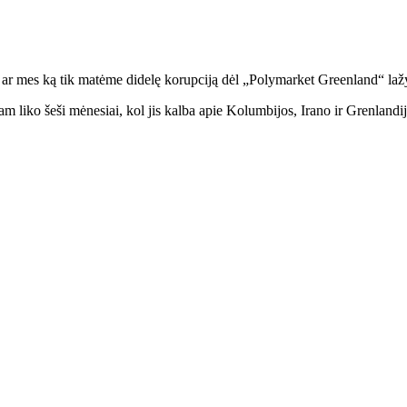
r ar mes ką tik matėme didelę korupciją dėl „Polymarket Greenland“ la
jam liko šeši mėnesiai, kol jis kalba apie Kolumbijos, Irano ir Grenlan