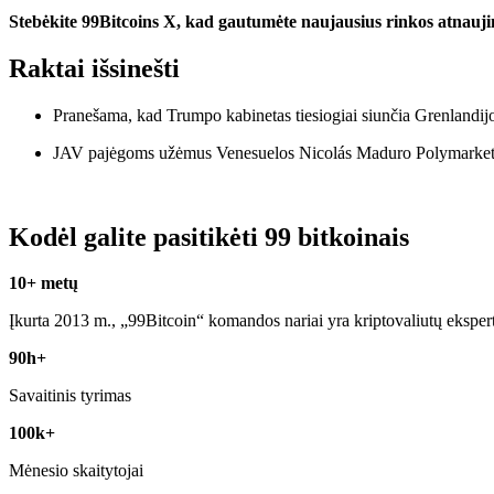
Stebėkite 99Bitcoins X, kad gautumėte naujausius rinkos atnauj
Raktai išsinešti
Pranešama, kad Trumpo kabinetas tiesiogiai siunčia Grenlandijo
JAV pajėgoms užėmus Venesuelos Nicolás Maduro Polymarket par
Kodėl galite pasitikėti 99 bitkoinais
10+ metų
Įkurta 2013 m., „99Bitcoin“ komandos nariai yra kriptovaliutų eksper
90h+
Savaitinis tyrimas
100k+
Mėnesio skaitytojai