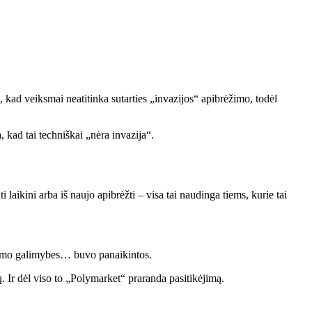
kad veiksmai neatitinka sutarties „invazijos“ apibrėžimo, todėl
ad tai techniškai „nėra invazija“.
i laikini arba iš naujo apibrėžti – visa tai naudinga tiems, kurie tai
ėrimo galimybes… buvo panaikintos.
. Ir dėl viso to „Polymarket“ praranda pasitikėjimą.