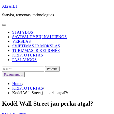
Skip
Akras.LT
to
Statyba, remontas, technologijos
content
STATYBOS
SAVIVALDYBIŲ NAUJIENOS
VERSLAS
ŠVIETIMAS IR MOKSLAS
TURIZMAS IR KELIONĖS
KRIPTOTURTAS
PASLAUGOS
Ieškoti:
Prenumeruoti
Home
KRIPTOTURTAS
Kodėl Wall Street jau perka atgal?
Kodėl Wall Street jau perka atgal?