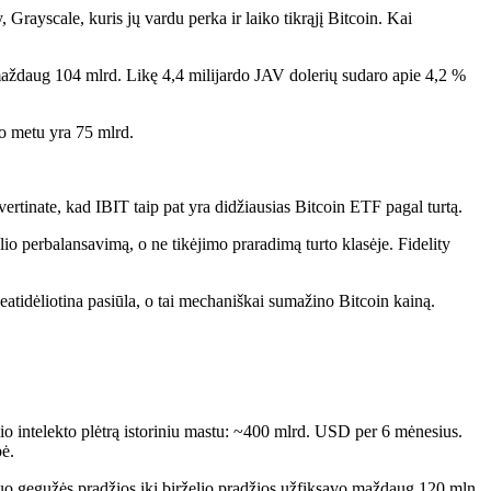
Grayscale, kuris jų vardu perka ir laiko tikrąjį Bitcoin. Kai
 maždaug 104 mlrd. Likę 4,4 milijardo JAV dolerių sudaro apie 4,2 %
uo metu yra 75 mlrd.
rtinate, kad IBIT taip pat yra didžiausias Bitcoin ETF pagal turtą.
io perbalansavimą, o ne tikėjimo praradimą turto klasėje. Fidelity
idėliotina pasiūla, o tai mechaniškai sumažino Bitcoin kainą.
nio intelekto plėtrą istoriniu mastu: ~400 mlrd. USD per 6 mėnesius.
ė.
 nuo gegužės pradžios iki birželio pradžios užfiksavo maždaug 120 mln.