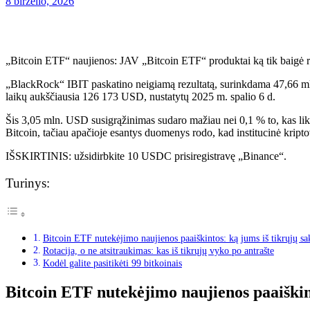
8 birželio, 2026
„Bitcoin ETF“ naujienos: JAV „Bitcoin ETF“ produktai ką tik baigė re
„BlackRock“ IBIT paskatino neigiamą rezultatą, surinkdama 47,66 m
laikų aukščiausia 126 173 USD, nustatytų 2025 m. spalio 6 d.
Šis 3,05 mln. USD susigrąžinimas sudaro mažiau nei 0,1 % to, kas liko 
Bitcoin, tačiau apačioje esantys duomenys rodo, kad institucinė kriptov
IŠSKIRTINIS: užsidirbkite 10 USDC prisiregistravę „Binance“.
Turinys:
Bitcoin ETF nutekėjimo naujienos paaiškintos: ką jums iš tikrųjų sak
Rotacija, o ne atsitraukimas: kas iš tikrųjų vyko po antrašte
Kodėl galite pasitikėti 99 bitkoinais
Bitcoin ETF nutekėjimo naujienos paaiškint