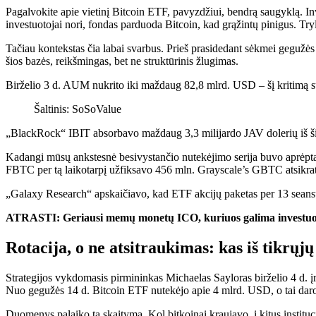
Pagalvokite apie vietinį Bitcoin ETF, pavyzdžiui, bendrą saugyklą. Inv
investuotojai nori, fondas parduoda Bitcoin, kad grąžintų pinigus. Try
Tačiau kontekstas čia labai svarbus. Prieš prasidedant sėkmei gegužė
šios bazės, reikšmingas, bet ne struktūrinis žlugimas.
Birželio 3 d. AUM nukrito iki maždaug 82,8 mlrd. USD – šį kritimą sus
Šaltinis: SoSoValue
„BlackRock“ IBIT absorbavo maždaug 3,3 milijardo JAV dolerių iš šių n
Kadangi mūsų ankstesnė besivystančio nutekėjimo serija buvo aprėpta, i
FBTC per tą laikotarpį užfiksavo 456 mln. Grayscale’s GBTC atsikra
„Galaxy Research“ apskaičiavo, kad ETF akcijų paketas per 13 seansų
ATRASTI: Geriausi memų monetų ICO, kuriuos galima investuo
Rotacija, o ne atsitraukimas: kas iš tikrųj
Strategijos vykdomasis pirmininkas Michaelas Sayloras birželio 4 d. įr
Nuo gegužės 14 d. Bitcoin ETF nutekėjo apie 4 mlrd. USD, o tai dar
Duomenys palaiko tą skaitymą. Kol bitkoinai kraujavo, į kitus institu