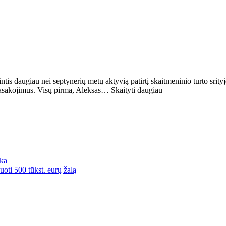
intis daugiau nei septynerių metų aktyvią patirtį skaitmeninio turto srit
pasakojimus. Visų pirma, Aleksas… Skaityti daugiau
rka
ti 500 tūkst. eurų žalą