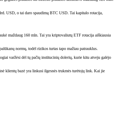
lrd. USD, o tai daro spaudimą BTC USD. Tai kapitalo rotacija,
aukė maždaug 160 mln. Tai yra kriptovaliutų ETF rotacija aiškiausia
alūkanų normų, todėl rizikos turtas tapo mažiau patrauklus.
iai varžėsi dėl tų pačių institucinių dolerių, kurie kitu atveju galėjo
ė klientų bazė yra linkusi ilgesnės trukmės turėtojų link. Kai jie