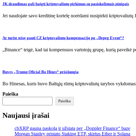
JK draudimas gali baigti kriptovaliutų pirkimus su pasiskolintais pinigais
Jei naudojate savo kreditinę kortelę norėdami nusipirkti kriptovaliutų 
Ar turite teisę gauti CZ kriptovaliutų kompensaciją po „Depeg Event“?
„Binance“ teigė, kad tai kompensuos vartotojų grupę, kurią paveikė p
Buvęs „Trump Oficial Bo Hines“ prisijungia
Bo Hinesas, kuris buvo Baltųjų rūmų kriptovaliutų tarybos vykdomasis
Paieška
Paieška
Naujausi įrašai
cbXRP gauna paskolą ir užstatą per „Doppler Finance“ bazę
Morgan Stanley pristato Staking ETP, skirtus Ether ir Solana