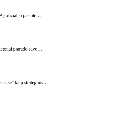
CA) oficialiai pasiūlė…
i žetonai prarado savo…
er Use“ kaip strateginis…