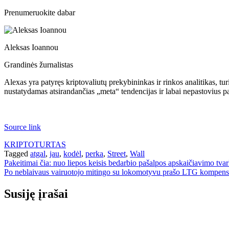
Prenumeruokite dabar
Aleksas Ioannou
Grandinės žurnalistas
Alexas yra patyręs kriptovaliutų prekybininkas ir rinkos analitikas, tur
nustatydamas atsirandančias „meta“ tendencijas ir labai nepastovius 
Source link
KRIPTOTURTAS
Tagged
atgal
,
jau
,
kodėl
,
perka
,
Street
,
Wall
Navigacija
Pakeitimai čia: nuo liepos keisis bedarbio pašalpos apskaičiavimo tva
Po neblaivaus vairuotojo mitingo su lokomotyvu prašo LTG kompensuo
tarp
įrašų
Susiję įrašai