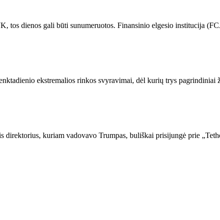
JK, tos dienos gali būti sunumeruotos. Finansinio elgesio institucija (F
enktadienio ekstremalios rinkos svyravimai, dėl kurių trys pagrindinia
 direktorius, kuriam vadovavo Trumpas, buliškai prisijungė prie „Teth