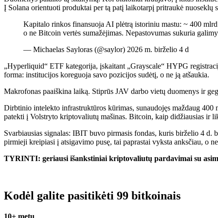
Į Solana orientuoti produktai per tą patį laikotarpį pritraukė nuoseklų
Kapitalo rinkos finansuoja AI plėtrą istoriniu mastu: ~ 400 m
o ne Bitcoin vertės sumažėjimas. Nepastovumas sukuria galimy
— Michaelas Sayloras (@saylor) 2026 m. birželio 4 d
„Hyperliquid“ ETF kategorija, įskaitant „Grayscale“ HYPG registracij
forma: institucijos koreguoja savo pozicijos sudėtį, o ne ją atšaukia.
Makrofonas paaiškina laiką. Stiprūs JAV darbo vietų duomenys ir gegu
Dirbtinio intelekto infrastruktūros kūrimas, sunaudojęs maždaug 400 mil
patekti į Volstryto kriptovaliutų mašinas. Bitcoin, kaip didžiausias ir 
Svarbiausias signalas: IBIT buvo pirmasis fondas, kuris birželio 4 d. 
pirmieji kreipiasi į atsigavimo pusę, tai paprastai vyksta anksčiau, o
TYRINTI: geriausi išankstiniai kriptovaliutų pardavimai su asime
Kodėl galite pasitikėti 99 bitkoinais
10+ metų