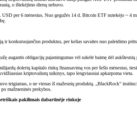
 srautą, o ištekėjimo dienų nebuvo.
lrd. USD per 6 mėnesius. Nuo gegužės 14 d. Bitcoin ETF nutekėjo ~ 4 m
bę.
ą ir konkuruojančius produktus, per kelias savaites nuo paleidimo pritr
žę augantis obligacijų pajamingumas vėl sukėlė baimę dėl aukštesnių p
ijardų dolerių kapitalo rinkų finansavimą vos per šešis mėnesius, tiesiog
likvidžiausias kriptovaliutų taikinys, tapo lengviausiai apkarpoma vieta.
buvo teigiamas, o ne vienas iš mažesnių produktų. „BlackRock“ institucin
 ne po mažmeninės prekybos.
triškais pakilimais dabartinėje rinkoje