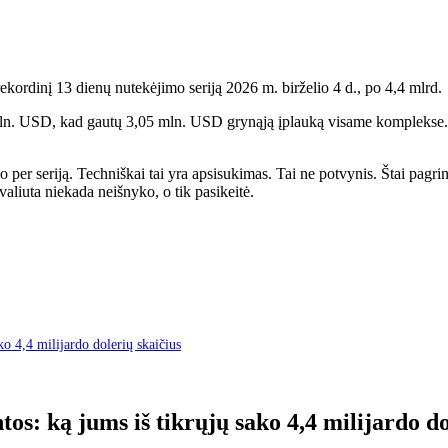
kordinį 13 dienų nutekėjimo seriją 2026 m. birželio 4 d., po 4,4 mlrd.
ln. USD, kad gautų 3,05 mln. USD grynąją įplauką visame komplekse. 
per seriją. Techniškai tai yra apsisukimas. Tai ne potvynis. Štai pagrin
aliuta niekada neišnyko, o tik pasikeitė.
o 4,4 milijardo dolerių skaičius
os: ką jums iš tikrųjų sako 4,4 milijardo do