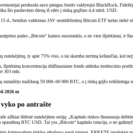
estuotojai perduoda savo pinigus fondo valdytojui BlackRock, Fidelity, 
lika šio pardavimo dienų iš eilės į rinką grąžino 4,4 mlrd. USD.
s 15 d., bendras valdomas JAV neatidėliotinų Bitcoin ETF turtas siekė
tiprino paties „Bitcoin“ kainos nuosmukis, o ne vien išpirkimai, ir ši
utekėjimų, ty apie 75% viso, o tai skamba nerimą keliančiai, kol neįve
špirkimų koncentracija didžiausiame fonde atitinka institucinio portfel
tė 303 mln.
 sumažėjo maždaug 59 000–60 000 BTC, o į rinką grįžo reikšminga neat
ti 2026 m
ų vyko po antrašte
aše aiškiai išdėstė nutekėjimo seriją: „Kapitalo rinkos finansuoja dirbti
o spaudimą BTC USD. Tai yra „Bitcoin“ kapitalo rotacija, o ne galimyb
cinių kriptovaliutų tinklus atkeliavo nauji pinigai. XRP ETF produktai