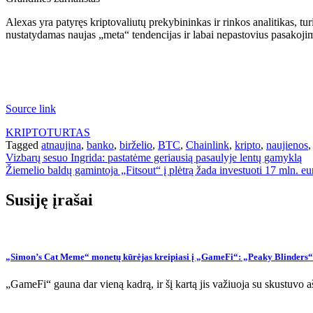
Alexas yra patyręs kriptovaliutų prekybininkas ir rinkos analitikas, tur
nustatydamas naujas „meta“ tendencijas ir labai nepastovius pasakoj
Source link
KRIPTOTURTAS
Tagged
atnaujina
,
banko
,
birželio
,
BTC
,
Chainlink
,
kripto
,
naujienos
Navigacija
Vizbarų sesuo Ingrida: pastatėme geriausią pasaulyje lentų gamyklą
Žiemelio baldų gamintoja „Fitsout“ į plėtrą žada investuoti 17 mln. eu
tarp
įrašų
Susiję įrašai
„Simon’s Cat Meme“ monetų kūrėjas kreipiasi į „GameFi“: „Peaky Blinders
„GameFi“ gauna dar vieną kadrą, ir šį kartą jis važiuoja su skustuvo