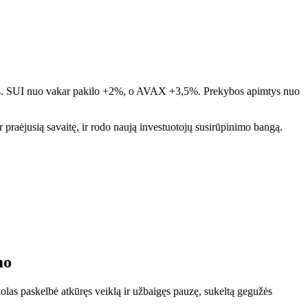
ibos. SUI nuo vakar pakilo +2%, o AVAX +3,5%. Prekybos apimtys nuo
r praėjusią savaitę, ir rodo naują investuotojų susirūpinimo bangą.
mo
as paskelbė atkūręs veiklą ir užbaigęs pauzę, sukeltą gegužės