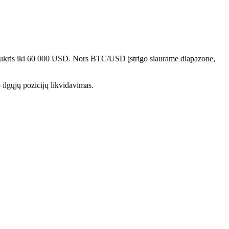
is nukris iki 60 000 USD. Nors BTC/USD įstrigo siaurame diapazone,
lgųjų pozicijų likvidavimas.