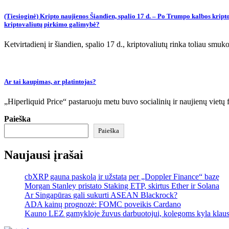
(Tiesioginė) Kripto naujienos Šiandien, spalio 17 d. – Po Trumpo kalbos kripto
kriptovaliutų pirkimo galimybė?
Ketvirtadienį ir šiandien, spalio 17 d., kriptovaliutų rinka toliau
Ar tai kaupimas, ar platintojas?
„Hiperliquid Price“ pastaruoju metu buvo socialinių ir naujienų vietų f
Paieška
Paieška
Naujausi įrašai
cbXRP gauna paskolą ir užstatą per „Doppler Finance“ bazę
Morgan Stanley pristato Staking ETP, skirtus Ether ir Solana
Ar Singapūras gali sukurti ASEAN Blackrock?
ADA kainų prognozė: FOMC poveikis Cardano
Kauno LEZ gamykloje žuvus darbuotojui, kolegoms kyla klau