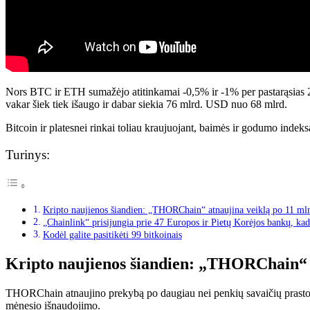
Nors BTC ir ETH sumažėjo atitinkamai -0,5% ir -1% per pastarąsias 
vakar šiek tiek išaugo ir dabar siekia 76 mlrd. USD nuo 68 mlrd.
Bitcoin ir platesnei rinkai toliau kraujuojant, baimės ir godumo indeks
Turinys:
Kripto naujienos šiandien: „THORChain“ atnaujina veiklą po 11 m
„Chainlink“ prisijungia prie 47 Europos ir Pietų Korėjos bankų, ka
Kodėl galite pasitikėti 99 bitkoinais
Kripto naujienos šiandien: „THORChain“ 
THORChain atnaujino prekybą po daugiau nei penkių savaičių prastovo
mėnesio išnaudojimo.