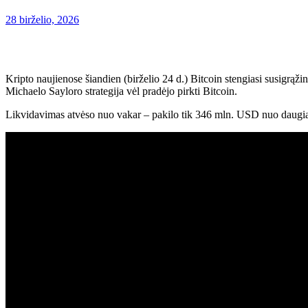
28 birželio, 2026
Kripto naujienose šiandien (birželio 24 d.) Bitcoin stengiasi susigr
Michaelo Sayloro strategija vėl pradėjo pirkti Bitcoin.
Likvidavimas atvėso nuo vakar – pakilo tik 346 mln. USD nuo daugia