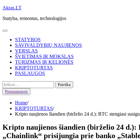
Skip
Akras.LT
to
Statyba, remontas, technologijos
content
STATYBOS
SAVIVALDYBIŲ NAUJIENOS
VERSLAS
ŠVIETIMAS IR MOKSLAS
TURIZMAS IR KELIONĖS
KRIPTOTURTAS
PASLAUGOS
Ieškoti:
Prenumeruoti
Home
KRIPTOTURTAS
Kripto naujienos šiandien (birželio 24 d.): BTC stengiasi susi
Kripto naujienos šiandien (birželio 24 d.
„Chainlink“ prisijungia prie banko „Stabl