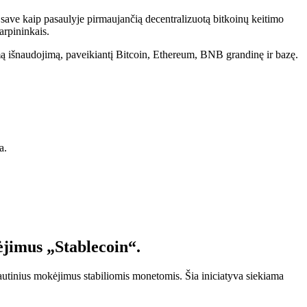
ave kaip pasaulyje pirmaujančią decentralizuotą bitkoinų keitimo
tarpininkais.
 išnaudojimą, paveikiantį Bitcoin, Ethereum, BNB grandinę ir bazę.
a.
ėjimus „Stablecoin“.
tautinius mokėjimus stabiliomis monetomis. Šia iniciatyva siekiama