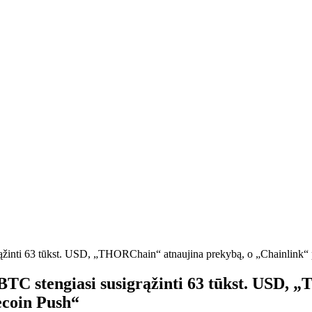
grąžinti 63 tūkst. USD, „THORChain“ atnaujina prekybą, o „Chainlink“ 
): BTC stengiasi susigrąžinti 63 tūkst. USD
ecoin Push“