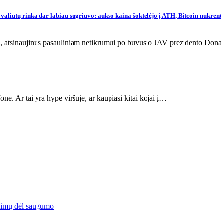
valiutų rinka dar labiau sugriuvo: aukso kaina šoktelėjo į ATH, Bitcoin nukrent
 smuko, atsinaujinus pasauliniam netikrumui po buvusio JAV prezidento 
one. Ar tai yra hype viršuje, ar kaupiasi kitai kojai į…
simų dėl saugumo