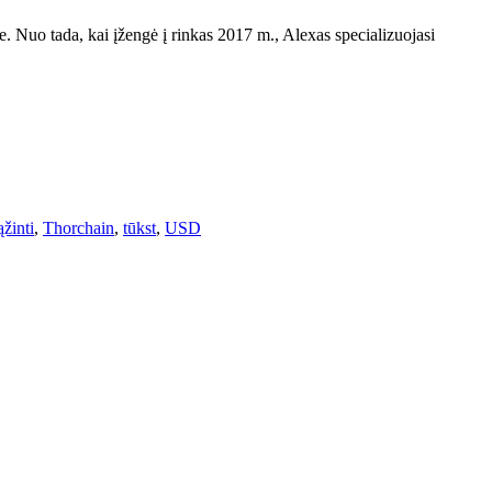
yje. Nuo tada, kai įžengė į rinkas 2017 m., Alexas specializuojasi
ąžinti
,
Thorchain
,
tūkst
,
USD