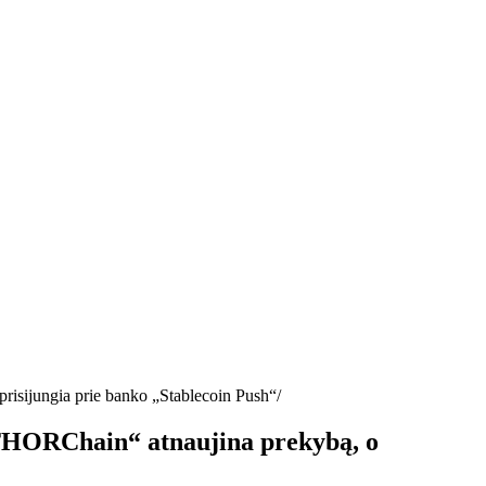
prisijungia prie banko „Stablecoin Push“
, „THORChain“ atnaujina prekybą, o