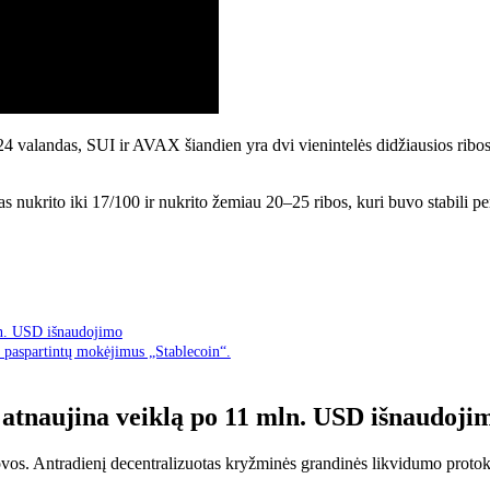
24 valandas, SUI ir AVAX šiandien yra dvi vienintelės didžiausios r
as nukrito iki 17/100 ir nukrito žemiau 20–25 ribos, kuri buvo stabili pe
ln. USD išnaudojimo
d paspartintų mokėjimus „Stablecoin“.
atnaujina veiklą po 11 mln. USD išnaudoji
s. Antradienį decentralizuotas kryžminės grandinės likvidumo protokol