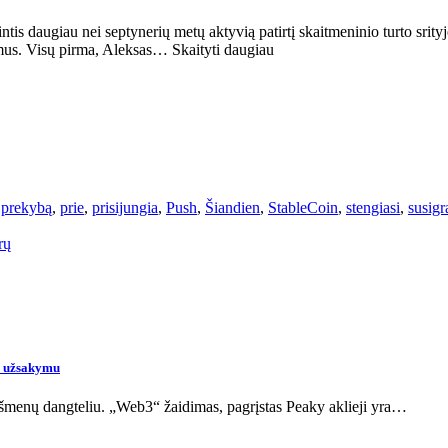
intis daugiau nei septynerių metų aktyvią patirtį skaitmeninio turto srit
imus. Visų pirma, Aleksas… Skaityti daugiau
,
prekybą
,
prie
,
prisijungia
,
Push
,
Šiandien
,
StableCoin
,
stengiasi
,
susigr
rų
“ užsakymu
 ašmenų dangteliu. „Web3“ žaidimas, pagrįstas Peaky aklieji yra…