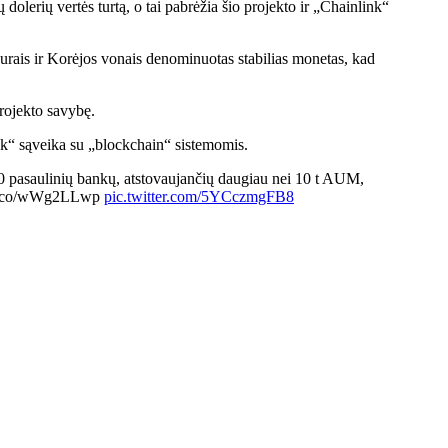
lerių vertės turtą, o tai pabrėžia šio projekto ir „Chainlink“
rais ir Korėjos vonais denominuotas stabilias monetas, kad
rojekto savybę.
k“ sąveika su „blockchain“ sistemomis.
50 pasaulinių bankų, atstovaujančių daugiau nei 10 t AUM,
s://t.co/wWg2LLwp
pic.twitter.com/5YCczmgFB8