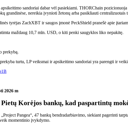
 apsikeitimo sandoriai dabar vėl pasiekiami. THORChain pozicionuoja s
blokų grandinėse, nereikia įvynioti žetonų arba pasikliauti centralizuotais 
ės tyrėjas ZachXBT ir saugos įmonė PeckShield pranešė apie įtariamą
timta maždaug 10,7 mln. USD, o kiti penki saugyklos liko nepakitę.
o prekybą.
prekyba turtu, LP veiksmai ir apsikeitimo sandoriai yra parengti ir veiki
9p1B
ti 2026 m
r Pietų Korėjos bankų, kad paspartintų mok
e „Project Pangea“, 47 bankų bendradarbiavimo, siekiant pagerinti tarp
 beveik momentinio įvykdymo.