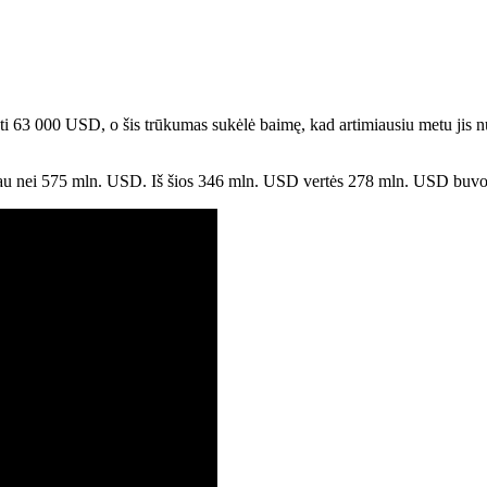
ąžinti 63 000 USD, o šis trūkumas sukėlė baimę, kad artimiausiu metu j
u nei 575 mln. USD. Iš šios 346 mln. USD vertės 278 mln. USD buvo i