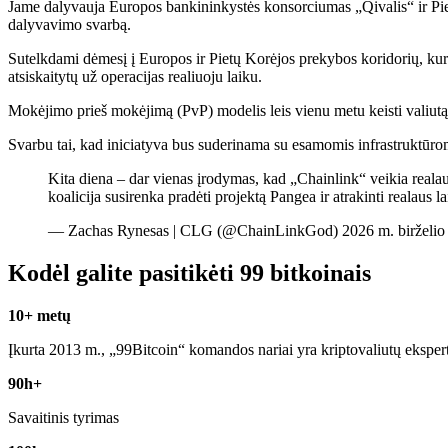
Jame dalyvauja Europos bankininkystės konsorciumas „Qivalis“ ir Pietų
dalyvavimo svarbą.
Sutelkdami dėmesį į Europos ir Pietų Korėjos prekybos koridorių, ku
atsiskaitytų už operacijas realiuoju laiku.
Mokėjimo prieš mokėjimą (PvP) modelis leis vienu metu keisti valiutą
Svarbu tai, kad iniciatyva bus suderinama su esamomis infrastruktūr
Kita diena – dar vienas įrodymas, kad „Chainlink“ veikia real
koalicija susirenka pradėti projektą Pangea ir atrakinti realau
— Zachas Rynesas | CLG (@ChainLinkGod) 2026 m. birželio
Kodėl galite pasitikėti 99 bitkoinais
10+ metų
Įkurta 2013 m., „99Bitcoin“ komandos nariai yra kriptovaliutų eksper
90h+
Savaitinis tyrimas