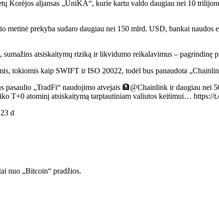
 Korėjos aljansas „UniKA“, kurie kartu valdo daugiau nei 10 trilijonų do
rio metinė prekyba sudaro daugiau nei 150 mlrd. USD, bankai naudos eu
, sumažins atsiskaitymų riziką ir likvidumo reikalavimus – pagrindinę p
omis, tokiomis kaip SWIFT ir ISO 20022, todėl bus panaudota „Chainlin
aus pasaulio „TradFi“ naudojimo atvejais 🏦@Chainlink ir daugiau nei 
s laiko T+0 atominį atsiskaitymą tarptautiniam valiutos keitimui… http
 23 d
tai nuo „Bitcoin“ pradžios.