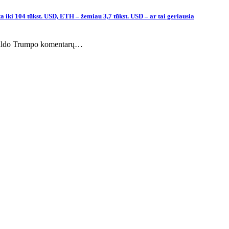
a iki 104 tūkst. USD, ETH – žemiau 3,7 tūkst. USD – ar tai geriausia
Donaldo Trumpo komentarų…