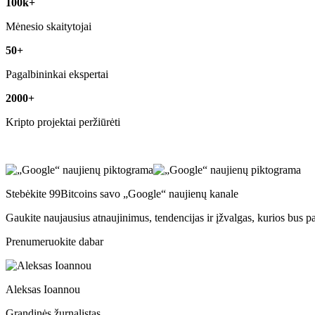
100k+
Mėnesio skaitytojai
50+
Pagalbininkai ekspertai
2000+
Kripto projektai peržiūrėti
Stebėkite 99Bitcoins savo „Google“ naujienų kanale
Gaukite naujausius atnaujinimus, tendencijas ir įžvalgas, kurios bus p
Prenumeruokite dabar
Aleksas Ioannou
Grandinės žurnalistas