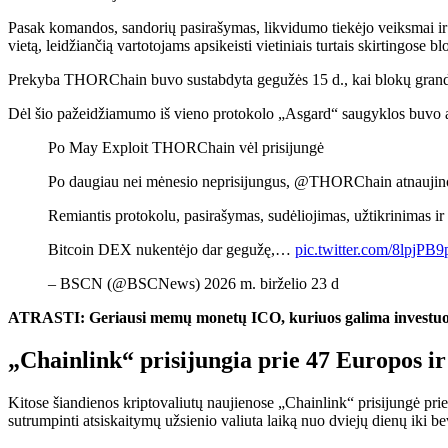
Pasak komandos, sandorių pasirašymas, likvidumo tiekėjo veiksmai ir
vietą, leidžiančią vartotojams apsikeisti vietiniais turtais skirtingose ​​
Prekyba THORChain buvo sustabdyta gegužės 15 d., kai blokų grandin
Dėl šio pažeidžiamumo iš vieno protokolo „Asgard“ saugyklos buvo a
Po May Exploit THORChain vėl prisijungė
Po daugiau nei mėnesio neprisijungus, @THORChain atnaujin
Remiantis protokolu, pasirašymas, sudėliojimas, užtikrinimas ir 
Bitcoin DEX nukentėjo dar gegužę,…
pic.twitter.com/8lpjPB
– BSCN (@BSCNews) 2026 m. birželio 23 d
ATRASTI: Geriausi memų monetų ICO, kuriuos galima investuo
„Chainlink“ prisijungia prie 47 Europos i
Kitose šiandienos kriptovaliutų naujienose „Chainlink“ prisijungė pri
sutrumpinti atsiskaitymų užsienio valiuta laiką nuo dviejų dienų iki