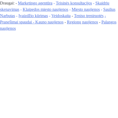
vienetas-
Draugai: -
Marketingo agentūra
-
Teisinės konsultacijos
-
Skaidrių
Pagrindinis
skenavimas
-
Klaipedos miesto naujienos
-
Miesto naujienos
-
Saulius
Narbutas
-
Įvaizdžio kūrimas
-
Veidoskaita
-
Teniso treniruotės
-
Pranešimai spaudai -
Kauno naujienos
-
Regionų naujienos
-
Palangos
naujienos