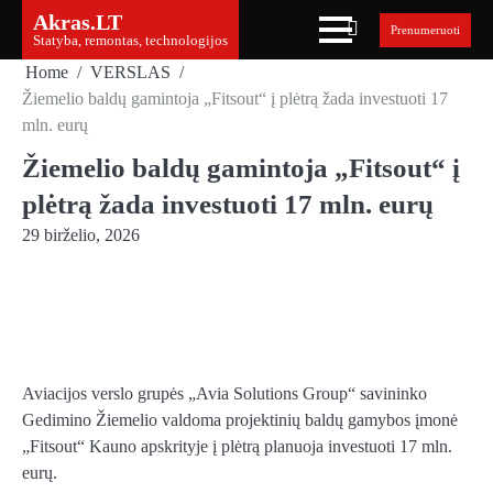
Skip
Akras.LT
Prenumeruoti
to
Statyba, remontas, technologijos
content
Home
VERSLAS
Žiemelio baldų gamintoja „Fitsout“ į plėtrą žada investuoti 17
mln. eurų
Žiemelio baldų gamintoja „Fitsout“ į
plėtrą žada investuoti 17 mln. eurų
29 birželio, 2026
Aviacijos verslo grupės „Avia Solutions Group“ savininko
Gedimino Žiemelio valdoma projektinių baldų gamybos įmonė
„Fitsout“ Kauno apskrityje į plėtrą planuoja investuoti 17 mln.
eurų.