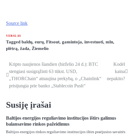
Source link
VERSLAS
Tagged
baldų
,
eurų
,
Fitsout
,
gamintoja
,
investuoti
,
mln
,
plėtrą
,
žada
,
Žiemelio
Kripto naujienos šiandien (birželio 24 d.): BTC
Kodėl
Navigacija
stengiasi susigrąžinti 63 tūkst. USD,
kaina
tarp
„THORChain“ atnaujina prekybą, o „Chainlink“
nepakito?
prisijungia prie banko „Stablecoin Push“
įrašų
Susiję įrašai
Baltijos energijos reguliavimo institucijos ištirs galimus
balansavimo rinkos pažeidimus
Baltijos energijos rinkos reguliavimo institucijos ištirs praėjusios savaitės