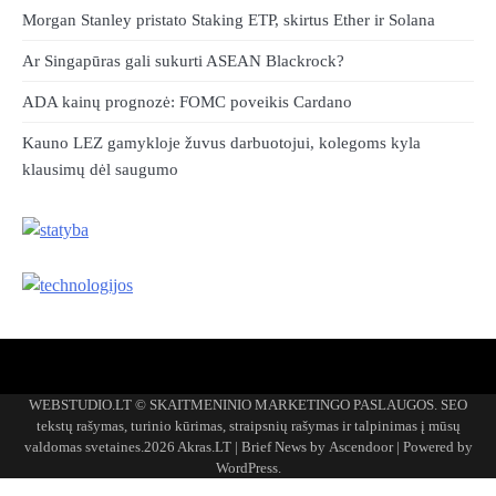
Morgan Stanley pristato Staking ETP, skirtus Ether ir Solana
Ar Singapūras gali sukurti ASEAN Blackrock?
ADA kainų prognozė: FOMC poveikis Cardano
Kauno LEZ gamykloje žuvus darbuotojui, kolegoms kyla
klausimų dėl saugumo
Akras
–
WEBSTUDIO.LT © SKAITMENINIO MARKETINGO PASLAUGOS. SEO
tai
tekstų rašymas, turinio kūrimas, straipsnių rašymas ir talpinimas į mūsų
žemės
valdomas svetaines.2026
Akras.LT
| Brief News by
Ascendoor
| Powered by
ploto
WordPress
.
matavimo