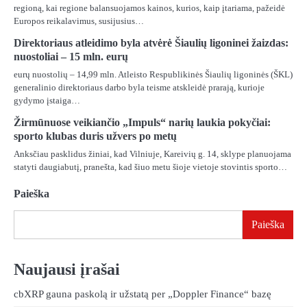
regioną, kai regione balansuojamos kainos, kurios, kaip įtariama, pažeidė
Europos reikalavimus, susijusius…
Direktoriaus atleidimo byla atvėrė Šiaulių ligoninei žaizdas:
nuostoliai – 15 mln. eurų
eurų nuostolių – 14,99 mln. Atleisto Respublikinės Šiaulių ligoninės (ŠKL)
generalinio direktoriaus darbo byla teisme atskleidė prarają, kurioje
gydymo įstaiga…
Žirmūnuose veikiančio „Impuls“ narių laukia pokyčiai:
sporto klubas duris užvers po metų
Anksčiau pasklidus žiniai, kad Vilniuje, Kareivių g. 14, sklype planuojama
statyti daugiabutį, pranešta, kad šiuo metu šioje vietoje stovintis sporto…
Paieška
Paieška
Naujausi įrašai
cbXRP gauna paskolą ir užstatą per „Doppler Finance“ bazę