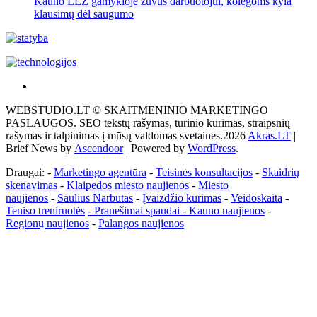
Kauno LEZ gamykloje žuvus darbuotojui, kolegoms kyla
klausimų dėl saugumo
Akras
–
WEBSTUDIO.LT © SKAITMENINIO MARKETINGO
tai
PASLAUGOS. SEO tekstų rašymas, turinio kūrimas, straipsnių
žemės
rašymas ir talpinimas į mūsų valdomas svetaines.2026
Akras.LT
|
ploto
Brief News by
Ascendoor
| Powered by
WordPress
.
matavimo
vienetas-
Draugai: -
Marketingo agentūra
-
Teisinės konsultacijos
-
Skaidrių
Pagrindinis
skenavimas
-
Klaipedos miesto naujienos
-
Miesto
naujienos
-
Saulius Narbutas
-
Įvaizdžio kūrimas
-
Veidoskaita
-
Teniso treniruotės
- Pranešimai spaudai -
Kauno naujienos
-
Regionų naujienos
-
Palangos naujienos