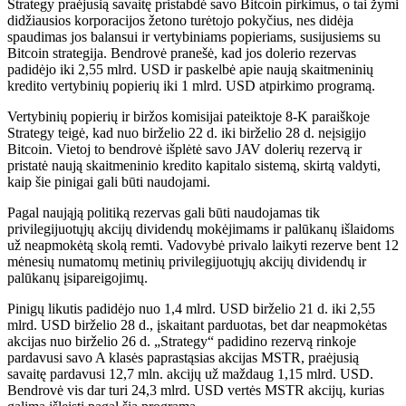
​Strategy praėjusią savaitę pristabdė savo Bitcoin pirkimus, o tai žymi
didžiausios korporacijos žetono turėtojo pokyčius, nes didėja
spaudimas jos balansui ir vertybiniams popieriams, susijusiems su
Bitcoin strategija. Bendrovė pranešė, kad jos dolerio rezervas
padidėjo iki 2,55 mlrd. USD ir paskelbė apie naują skaitmeninių
kredito vertybinių popierių iki 1 mlrd. USD atpirkimo programą.
Vertybinių popierių ir biržos komisijai pateiktoje 8-K paraiškoje
Strategy teigė, kad nuo birželio 22 d. iki birželio 28 d. neįsigijo
Bitcoin. Vietoj to bendrovė išplėtė savo JAV dolerių rezervą ir
pristatė naują skaitmeninio kredito kapitalo sistemą, skirtą valdyti,
kaip šie pinigai gali būti naudojami.
Pagal naująją politiką rezervas gali būti naudojamas tik
privilegijuotųjų akcijų dividendų mokėjimams ir palūkanų išlaidoms
už neapmokėtą skolą remti. Vadovybė privalo laikyti rezerve bent 12
mėnesių numatomų metinių privilegijuotųjų akcijų dividendų ir
palūkanų įsipareigojimų.
Pinigų likutis padidėjo nuo 1,4 mlrd. USD birželio 21 d. iki 2,55
mlrd. USD birželio 28 d., įskaitant parduotas, bet dar neapmokėtas
akcijas nuo birželio 26 d. „Strategy“ padidino rezervą rinkoje
pardavusi savo A klasės paprastąsias akcijas MSTR, praėjusią
savaitę pardavusi 12,7 mln. akcijų už maždaug 1,15 mlrd. USD.
Bendrovė vis dar turi 24,3 mlrd. USD vertės MSTR akcijų, kurias