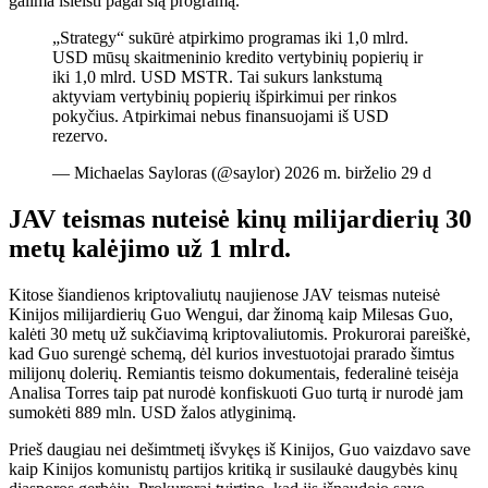
galima išleisti pagal šią programą.
„Strategy“ sukūrė atpirkimo programas iki 1,0 mlrd.
USD mūsų skaitmeninio kredito vertybinių popierių ir
iki 1,0 mlrd. USD MSTR. Tai sukurs lankstumą
aktyviam vertybinių popierių išpirkimui per rinkos
pokyčius. Atpirkimai nebus finansuojami iš USD
rezervo.
— Michaelas Sayloras (@saylor) 2026 m. birželio 29 d
JAV teismas nuteisė kinų milijardierių 30
metų kalėjimo už 1 mlrd.
Kitose šiandienos kriptovaliutų naujienose JAV teismas nuteisė
Kinijos milijardierių Guo Wengui, dar žinomą kaip Milesas Guo,
kalėti 30 metų už sukčiavimą kriptovaliutomis. Prokurorai pareiškė,
kad Guo surengė schemą, dėl kurios investuotojai prarado šimtus
milijonų dolerių. Remiantis teismo dokumentais, federalinė teisėja
Analisa Torres taip pat nurodė konfiskuoti Guo turtą ir nurodė jam
sumokėti 889 mln. USD žalos atlyginimą.
Prieš daugiau nei dešimtmetį išvykęs iš Kinijos, Guo vaizdavo save
kaip Kinijos komunistų partijos kritiką ir susilaukė daugybės kinų