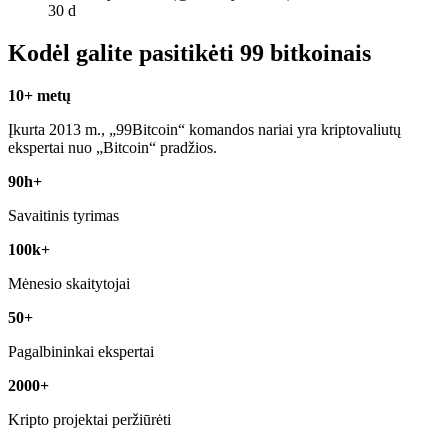
30 d
Kodėl galite pasitikėti 99 bitkoinais
10+ metų
Įkurta 2013 m., „99Bitcoin“ komandos nariai yra kriptovaliutų
ekspertai nuo „Bitcoin“ pradžios.
90h+
Savaitinis tyrimas
100k+
Mėnesio skaitytojai
50+
Pagalbininkai ekspertai
2000+
Kripto projektai peržiūrėti