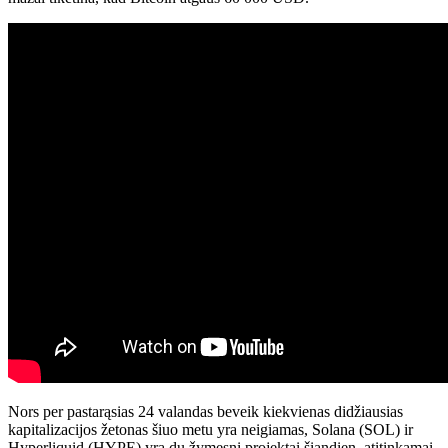
Nors per pastarąsias 24 valandas beveik kiekvienas didžiausias
kapitalizacijos žetonas šiuo metu yra neigiamas, Solana (SOL) ir
Hyperliquid (HYPE) yra du žymesni projektai šiandien, atitinkamai