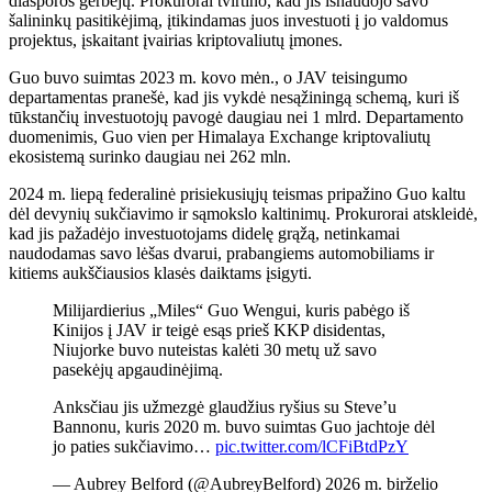
diasporos gerbėjų. Prokurorai tvirtino, kad jis išnaudojo savo
šalininkų pasitikėjimą, įtikindamas juos investuoti į jo valdomus
projektus, įskaitant įvairias kriptovaliutų įmones.
Guo buvo suimtas 2023 m. kovo mėn., o JAV teisingumo
departamentas pranešė, kad jis vykdė nesąžiningą schemą, kuri iš
tūkstančių investuotojų pavogė daugiau nei 1 mlrd. Departamento
duomenimis, Guo vien per Himalaya Exchange kriptovaliutų
ekosistemą surinko daugiau nei 262 mln.
2024 m. liepą federalinė prisiekusiųjų teismas pripažino Guo kaltu
dėl devynių sukčiavimo ir sąmokslo kaltinimų. Prokurorai atskleidė,
kad jis pažadėjo investuotojams didelę grąžą, netinkamai
naudodamas savo lėšas dvarui, prabangiems automobiliams ir
kitiems aukščiausios klasės daiktams įsigyti.
Milijardierius „Miles“ Guo Wengui, kuris pabėgo iš
Kinijos į JAV ir teigė esąs prieš KKP disidentas,
Niujorke buvo nuteistas kalėti 30 metų už savo
pasekėjų apgaudinėjimą.
Anksčiau jis užmezgė glaudžius ryšius su Steve’u
Bannonu, kuris 2020 m. buvo suimtas Guo jachtoje dėl
jo paties sukčiavimo…
pic.twitter.com/lCFiBtdPzY
— Aubrey Belford (@AubreyBelford) 2026 m. birželio