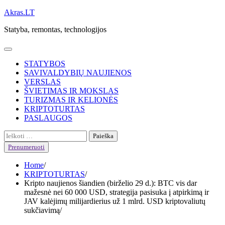
Skip
Akras.LT
to
Statyba, remontas, technologijos
content
STATYBOS
SAVIVALDYBIŲ NAUJIENOS
VERSLAS
ŠVIETIMAS IR MOKSLAS
TURIZMAS IR KELIONĖS
KRIPTOTURTAS
PASLAUGOS
Ieškoti:
Prenumeruoti
Home
KRIPTOTURTAS
Kripto naujienos šiandien (birželio 29 d.): BTC vis dar
mažesnė nei 60 000 USD, strategija pasisuka į atpirkimą ir
JAV kalėjimų milijardierius už 1 mlrd. USD kriptovaliutų
sukčiavimą