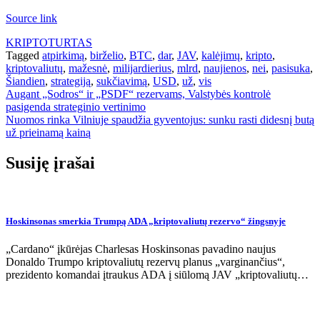
Source link
KRIPTOTURTAS
Tagged
atpirkimą
,
birželio
,
BTC
,
dar
,
JAV
,
kalėjimų
,
kripto
,
kriptovaliutų
,
mažesnė
,
milijardierius
,
mlrd
,
naujienos
,
nei
,
pasisuka
,
Šiandien
,
strategiją
,
sukčiavimą
,
USD
,
už
,
vis
Navigacija
Augant „Sodros“ ir „PSDF“ rezervams, Valstybės kontrolė
pasigenda strateginio vertinimo
tarp
Nuomos rinka Vilniuje spaudžia gyventojus: sunku rasti didesnį butą
įrašų
už prieinamą kainą
Susiję įrašai
Hoskinsonas smerkia Trumpą ADA „kriptovaliutų rezervo“ žingsnyje
„Cardano“ įkūrėjas Charlesas Hoskinsonas pavadino naujus
Donaldo Trumpo kriptovaliutų rezervų planus „varginančius“,
prezidento komandai įtraukus ADA į siūlomą JAV „kriptovaliutų…