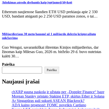
Atšokimas atrodo drebantis kaip įspėjamoji blykstė
Ethereum naujienose šiandien ETH USD prekiauja apie 2 330
USD, bandant atsigauti po 2 250 USD paramos zonos, o tai…
Milijardieriaus 30 metų bausmė už 1 milijardo dolerių kriptovaliutų
sukčiavimą
Guo Wengui, savarankiškai ištremtas Kinijos milijardierius, dar
žinomas kaip Milesas Guo, 2026 m. birželio 29 d. buvo nuteistas
kalėti 30…
Paieška
Paieška
Naujausi įrašai
cbXRP gauna paskolą ir užstatą per „Doppler Finance“ bazę
Morgan Stanley pristato Staking ETP, skirtus Ether ir Solana
Ar Singapūras gali sukurti ASEAN Blackrock?
ADA kainų prognozė: FOMC poveikis Cardano