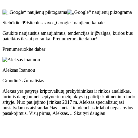
Stebėkite 99Bitcoins savo „Google“ naujienų kanale
Gaukite naujausius atnaujinimus, tendencijas ir įžvalgas, kurios bus
pateiktos tiesiai po ranka. Prenumeruokite dabar!
Prenumeruokite dabar
Aleksas Ioannou
Grandinės žurnalistas
Alexas yra patyręs kriptovaliutų prekybininkas ir rinkos analitikas,
turintis daugiau nei septynerių metų aktyvią patirtį skaitmeninio turto
srityje. Nuo pat įėjimo į rinkas 2017 m. Aleksas specializuojasi
nustatydamas atsirandančias „meta“ tendencijas ir labai nepastovius
pasakojimus. Visų pirma, Aleksas… Skaityti daugiau