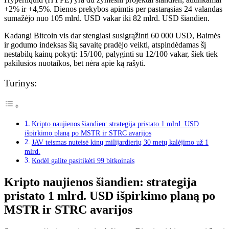
+2% ir +4,5%. Dienos prekybos apimtis per pastarąsias 24 valandas
sumažėjo nuo 105 mlrd. USD vakar iki 82 mlrd. USD šiandien.
Kadangi Bitcoin vis dar stengiasi susigrąžinti 60 000 USD, Baimės
ir godumo indeksas šią savaitę pradėjo veikti, atspindėdamas šį
nestabilų kainų pokytį: 15/100, palyginti su 12/100 vakar, šiek tiek
pakilusios nuotaikos, bet nėra apie ką rašyti.
Turinys:
Kripto naujienos šiandien: strategija pristato 1 mlrd. USD
išpirkimo planą po MSTR ir STRC avarijos
JAV teismas nuteisė kinų milijardierių 30 metų kalėjimo už 1
mlrd.
Kodėl galite pasitikėti 99 bitkoinais
Kripto naujienos šiandien: strategija
pristato 1 mlrd. USD išpirkimo planą po
MSTR ir STRC avarijos