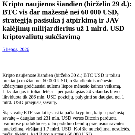
Kripto naujienos šiandien (birželio 29 d.):
BTC vis dar mažesnė nei 60 000 USD,
strategija pasisuka į atpirkimą ir JAV
kalėjimų milijardierius už 1 mlrd. USD
kriptovaliutų sukčiavimą
5 liepos, 2026
Kripto naujienose šiandien (birželio 30 d.) BTC USD ir toliau
prekiauja mažiau nei 60 000 USD, o šiandieninis mėnesio
uždarymas greičiausiai nulems liepos mėnesio kainos veiksmą.
Likvidacijos ir toliau lėtėja – per pastarąsias 24 valandas buvo
likviduota tik 286 mln. USD pozicijų, palyginti su daugiau nei 1
mlrd. USD praėjusią savaitę.
Šią savaitę ETF srautai tęsiasi ta pačia kryptimi, kaip ir praėjusią
savaitę – daugiau nei 231 mln. USD vertės Bitcoin parduota
įvairiuose produktuose, o tai padidino bendrą praėjusios savaitės
nutekėjimą, viršijantį 1,7 mlrd. USD. Kol šie nutekėjimai nesulėtės,
mažai tikėtina, kad Bitcoin atgaus 60 000 USD.